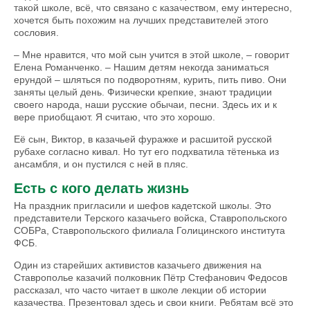
такой школе, всё, что связано с казачеством, ему интересно,
хочется быть похожим на лучших представителей этого
сословия.
– Мне нравится, что мой сын учится в этой школе, – говорит
Елена Романченко. – Нашим детям некогда заниматься
ерундой – шляться по подворотням, курить, пить пиво. Они
заняты целый день. Физически крепкие, знают традиции
своего народа, наши русские обычаи, песни. Здесь их и к
вере приобщают. Я считаю, что это хорошо.
Её сын, Виктор, в казачьей фуражке и расшитой русской
рубахе согласно кивал. Но тут его подхватила тётенька из
ансамбля, и он пустился с ней в пляс.
Есть с кого делать жизнь
На праздник пригласили и шефов кадетской школы. Это
представители Терского казачьего войска, Ставропольского
СОБРа, Ставропольского филиала Голицинского института
ФСБ.
Один из старейших активистов казачьего движения на
Ставрополье казачий полковник Пётр Стефанович Федосов
рассказал, что часто читает в школе лекции об истории
казачества. Презентовал здесь и свои книги. Ребятам всё это