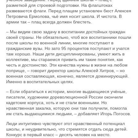
разметкой для строевой подготовки. На флагштоках
развеваются флаги. Перед плацем установлен бюст Алексея
Петровича Ермолова, чьё имя носит школа. И чистота. В
армии так – плац всегда должен блестеть.
– Мы видим свою задачу в воспитании достойных граждан
своей страны. Не обязательно, чтоб все воспитанники пошли
после школы по военной линии, многие поступают в
гражданские вузы. Но зато 95 процентов поступают и учатся
там хорошо. Наши дети дисциплинированы, умеют жить в
коллективе, мы стараемся привить им такие понятия, как
честь и достоинство. Эти качества нужны в жизни на любом
поприще, – говорит директор школы Алексей Хитров, – но
военная составляющая, конечно, является доминирующей.
Именно в воспитательных целях.
– Если обратиться к истории, многие выдающиеся учёные,
писатели, художники дореволюционной России окончили
кадетские корпуса, хоть и не стали военными. Но
нравственная закалка, которую они там получили, помогла
им стать выдающимися людьми, – добавляет Игорь Погосов.
Люди интуитивно чувствуют этот нравственный потенциал
школы, и неудивительно, что стремятся отдать сюда детей.
Конкурс в первый класс – десять человек на место.