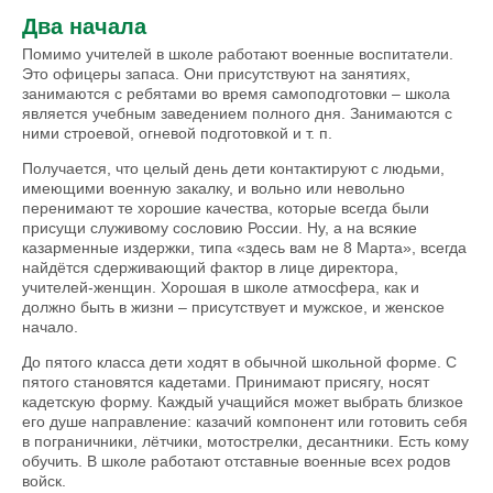
Два начала
Помимо учителей в школе работают военные воспитатели.
Это офицеры запаса. Они присутствуют на занятиях,
занимаются с ребятами во время самоподготовки – школа
является учебным заведением полного дня. Занимаются с
ними строе­вой, огневой подготовкой и т. п.
Получается, что целый день дети контактируют с людьми,
имеющими военную закалку, и вольно или невольно
перенимают те хорошие качества, которые всегда были
присущи служивому сословию России. Ну, а на всякие
казарменные издержки, типа «здесь вам не 8 Марта», всегда
найдётся сдерживающий фактор в лице директора,
учителей-женщин. Хорошая в школе атмосфера, как и
должно быть в жизни – присутствует и мужское, и женское
начало.
До пятого класса дети ходят в обычной школьной форме. С
пятого становятся кадетами. Принимают присягу, носят
кадетскую форму. Каждый учащийся может выбрать близкое
его душе направление: казачий компонент или готовить себя
в пограничники, лётчики, мотострелки, десантники. Есть кому
обучить. В школе работают отставные военные всех родов
войск.