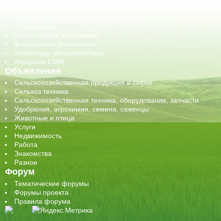
семена, посадочные материалы
средства защиты растений, удобрения
страхование
строительные материалы
финансовые учреждения
элеваторы, мелькомбинаты
Аграрные СМИ
Объявления
Сельскохозяйственная продукция и сырье
Сельхоз техника
Сельскохозяйственная техника, оборудование, запчасти
Удобрения, агрохимия, семена, саженцы
Животные и птица
Услуги
Недвижимость
Работа
Знакомства
Разное
Форум
Тематические форумы
Форумы проекта
Правила форума