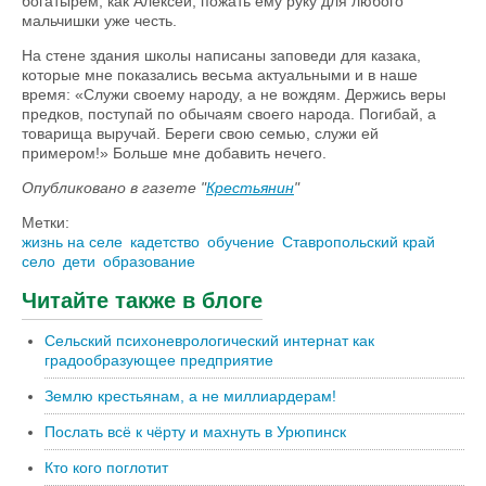
богатырём, как Алексей, пожать ему руку для любого
мальчишки уже честь.
На стене здания школы написаны заповеди для казака,
которые мне показались весьма актуальными и в наше
время: «Служи своему народу, а не вождям. Держись веры
предков, поступай по обычаям своего народа. Погибай, а
товарища выручай. Береги свою семью, служи ей
примером!» Больше мне добавить нечего.
Опубликовано в газете "
Крестьянин
"
Метки:
жизнь на селе
кадетство
обучение
Ставропольский край
село
дети
образование
Читайте также в блоге
Сельский психоневрологический интернат как
градообразующее предприятие
Землю крестьянам, а не миллиардерам!
Послать всё к чёрту и махнуть в Урюпинск
Кто кого поглотит