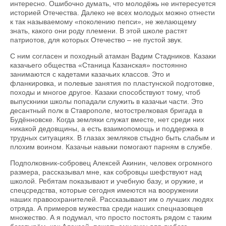
интересно. Ошибочно думать, что молодёжь не интересуется
историей Отечества. Далеко не всех молодых можно отнести
к так называемому «поколению пепси», не желающему
знать, какого они роду племени. В этой школе растят
патриотов, для которых Отечество – не пустой звук.
С ним согласен и походный атаман Вадим Стадников. Казаки
казачьего общества «Станица Казанская» постоянно
занимаются с кадетами казачьих классов. Это и
фланкировка, и полевые занятия по пластунской подготовке,
походы и многое другое. Казаки способствуют тому, чтоб
выпускники школы попадали служить в казачьи части. Это
десантный полк в Ставрополе, мотострелковая бригада в
Будённовске. Когда земляки служат вместе, нет среди них
никакой дедовщины, а есть взаимопомощь и поддержка в
трудных ситуациях. В глазах земляков стыдно быть слабым и
плохим воином. Казачьи навыки помогают парням в службе.
Подполковник-собровец Алексей Акинин, человек огромного
размера, рассказывал мне, как собровцы шефствуют над
школой. Ребятам показывают и учебную базу, и оружие, и
спецсредства, которые сегодня имеются на вооружении
наших правоохранителей. Рассказывают им о лучших людях
отряда. А примеров мужества среди наших спецназовцев
множество. А я подумал, что просто постоять рядом с таким