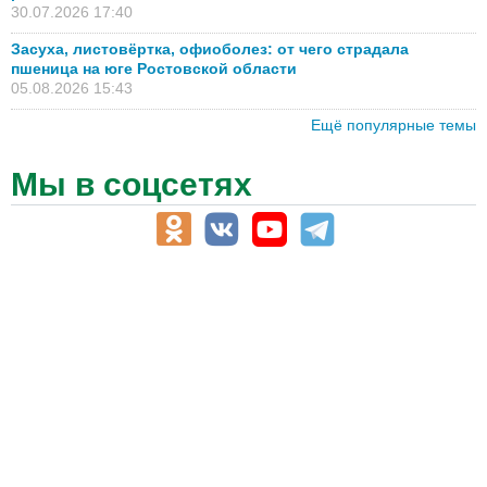
30.07.2026 17:40
Засуха, листовёртка, офиоболез: от чего страдала
пшеница на юге Ростовской области
05.08.2026 15:43
Ещё популярные темы
Мы в соцсетях
АПК-Каталог
АПК-органы управления
ветеринарные препараты, ветеринарные учреждения
ГСМ, биотопливо
корма, добавки для животных
оборудование для АПК, промышленное, весовое
обучение
сельхозпроизводители / сельхозпредприятия
сельхозтехника, запчасти