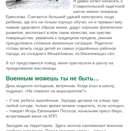
Я давно хотел написать о
Ставропольской кадетской
школе имени генерала
Ермолова. Считается большой удачей пристроить сюда
ребёнка, где его не только хорошо обучат, но и привьют ему
навыки здорового образа жизни, дадут хорошее физическое
развитие, воспитают в нём такие качества, как чувство
товарищества, уважение к традициям предков, умение
преодолевать сложные жизненные ситуации. Родители
готовы возить сюда детей из самых отдалённых районов
города, из соседнего Михайловска, из близлежащих сёл.
А тут представился повод: меня пригласили в школу на
празднование масленицы.
Военным можешь ты не быть…
День выдался холодным, вет­реным. Когда ехал в школу,
подумал: «Не отменят ли мероприятие?»
– У нас ребята закалённые. Зарядку делаем на улице при
любой погоде, только время можем сократить, если холодно,
– говорит Игорь Евгеньевич Погосов, начальник пресс-бюро,
встретивший меня на КПП.
Заходим на территорию. Здесь многое напоминает военное
учебное заведение. Перед зданием школы – плац с