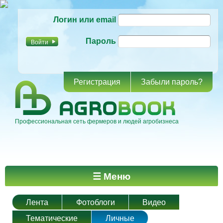
Перейти к
Логин или email
основному
содержанию
Пароль
Регистрация
Забыли пароль?
Профессиональная сеть фермеров и людей агробизнеса
Главное меню
☰ Меню
Лента
Фотоблоги
Видео
Тематические
Личные