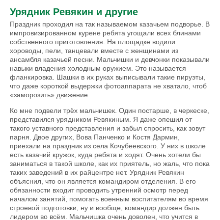
Урядник Ревякин и другие
Праздник проходил на так называемом казачьем подворье. В
импровизированном курене ребята угощали всех блинами
собственного приготовления. На площадке водили
хороводы, пели, танцевали вместе с женщинами из
ансамбля казачьей песни. Мальчишки и девчонки показывали
навыки владения холодным оружием. Это называется
фланкировка. Шашки в их руках выписывали такие пируэты,
что даже короткой выдержки фотоаппарата не хватало, чтоб
«заморозить» движение.
Ко мне подвели трёх мальчишек. Один постарше, в черкеске,
представился урядником Ревякиным. Я даже опешил от
такого уставного представления и забыл спросить, как зовут
парня. Двое других, Вова Панченко и Костя Дармин,
приехали на праздник из села Кочубеевского. У них в школе
есть казачий кружок, куда ребята и ходят. Очень хотели бы
заниматься в такой школе, как их прия­тель, но жаль, что пока
таких заведений в их райцентре нет. Урядник Ревякин
объяснил, что он является командиром отделения. В его
обязанности входит проводить утренний осмотр перед
началом занятий, помогать военным воспитателям во время
строевой подготовки, ну и вообще, командир должен быть
лидером во всём. Мальчишка очень доволен, что учится в