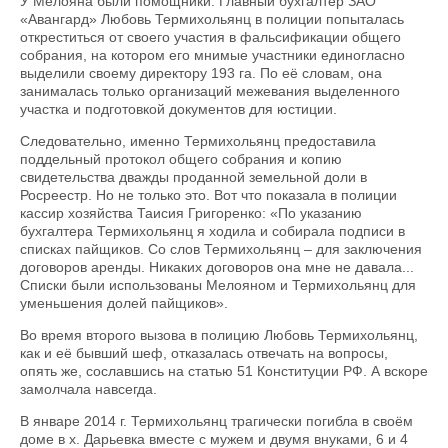
У Мелояна были помощники. Главный бухгалтер ЗАО
«Авангард» Любовь Термихольянц в полиции попыталась
откреститься от своего участия в фальсификации общего
собрания, на котором его мнимые участники единогласно
выделили своему директору 193 га. По её словам, она
занималась только организаций межевания выделенного
участка и подготовкой документов для юстиции.
Следовательно, именно Термихольянц предоставила
поддельный протокол общего собрания и копию
свидетельства дважды проданной земельной доли в
Росреестр. Но не только это. Вот что показала в полиции
кассир хозяйства Таисия Григоренко: «По указанию
бухгалтера Термихольянц я ходила и собирала подписи в
списках пайщиков. Со слов Термихольянц – для заключения
договоров аренды. Никаких договоров она мне не давала...
Списки были использованы Мелояном и Термихольянц для
уменьшения долей пайщиков».
Во время второго вызова в полицию Любовь Термихольянц,
как и её бывший шеф, отказалась отвечать на вопросы,
опять же, сославшись на статью 51 Конституции РФ. А вскоре
замолчала навсегда.
В январе 2014 г. Термихольянц трагически погибла в своём
доме в х. Дарьевка вместе с мужем и двумя внуками, 6 и 4