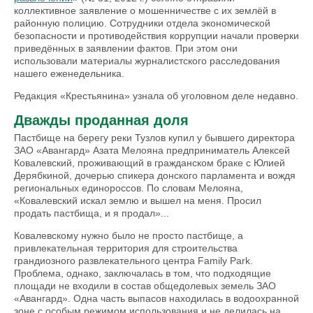
коллективное заявление о мошенничестве с их землёй в
районную полицию. Сотрудники отдела экономической
безопасности и противодействия коррупции начали проверки
приведённых в заявлении фактов. При этом они
использовали материалы журналистского расследования
нашего еженедельника.
Редакция «Крестьянина» узнала об уголовном деле недавно.
Дважды проданная доля
Пастбище на берегу реки Тузлов купил у бывшего директора
ЗАО «Авангард» Азата Мелояна предприниматель Алексей
Ковалевский, проживаю­щий в гражданском браке с Юлией
Дерябкиной, дочерью спикера донского парламента и вождя
региональных единороссов. По словам Мелояна,
«Ковалевский искал землю и вышел на меня. Просил
продать пастбища, и я продал»...
Ковалевскому нужно было не просто пастбище, а
привлекательная территория для строи­тельства
грандиозного развлекательного центра Family Park.
Проблема, однако, заключалась в том, что подходящие
площади не входили в состав общедолевых земель ЗАО
«Авангард». Одна часть выпасов находилась в водоохранной
зоне с особым режимом использования и не делилась на