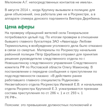
Мелояном А.Г. непосредственных контактов не имела».
В августе 2014 г., когда Крупину вызывали в полицию для
дачи объяснений, она работала уже не в Росреестре, а в
аппарате спикера донского парламента Виктора Дерябкина.
Цена аферы
На проверку обращений жителей села Генеральское
потребовался целый год. По итогам проверки в отношении
бывшего главного бухгалтера ЗАО «Авангард» Любови
Термихольянц в возбуждении уголовного дела было отказано
в связи со смертью. Материалы по Росреестру начальник
районной полиции Пётр Щербаков отправил для принятия
решения руководителю следственного отдела по г.
Новошахтинску следственного управления Следственного
комитета РФ по Ростовской области Олегу Мамонову. В
постановлении о передаче сообщения о преступлении по
подследственности сказано: «В действиях ранее
работавшего главного специалиста Родионово-
Несветайского отдела Росреестра Ивлевой Е.В. и начальника
отдела Росреестра Крупиной Е.З. усматриваются признаки
состава преступления по ст. 286 ч. 1 и ст. 293 ч. 1
УК РФ».
Поясним: это превышение должностных полномочий и