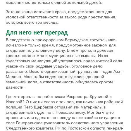
мошенничество только с одной земельной долей.
Зато до конца истечения срока, предусмотренного для
уголовной ответственности за такого рода преступления,
осталось всего три месяца.
Для него нет преград
В следственно-прокурорс-ком Бермудском треугольнике
исчезло не только время, преду­смотренное законом для
следствия по уголовному делу. В нём пропали долевая
крестьянская земля и муниципальные выпасы. Из-за
кадастровых манипуляций улетучилось право жителей села
узаконить свои родовые усадьбы. Уголовное дело
рассыпано. Вместо организованной группы лиц – один Азат
Мелоян. Масштабы содеянного сузились до одной
земельной доли, а ответственность обнулилась сроком
давности.
Где материалы по работникам Росреестра Крупиной и
Ивлевой? О них ни слова с тех пор, как начальник районной
полиции Пётр Щербаков отправил эти материалы в
следственный отдел по г. Новошахтинску. Мог бы что-то
прояснить или сделать по поводу сложившейся ситуации в
селе Генеральское руководитель следственного управления
Следственного комитета РФ по Ростовской области генерал-