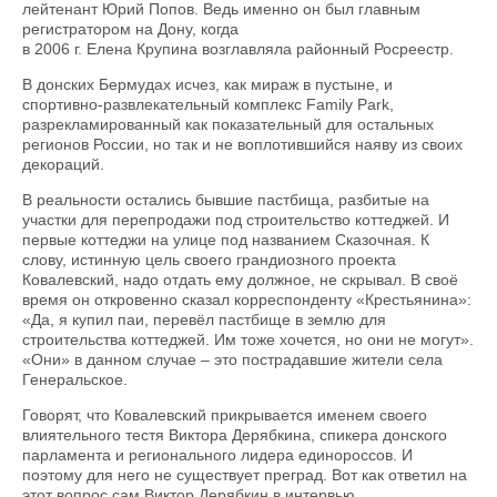
лейтенант Юрий Попов. Ведь именно он был главным
регистратором на Дону, когда
в 2006 г. Елена Крупина возглавляла районный Росреестр.
В донских Бермудах исчез, как мираж в пустыне, и
спортивно-развлекательный комплекс Family Park,
разрекламированный как показательный для остальных
регионов России, но так и не воплотившийся наяву из своих
декораций.
В реальности остались бывшие пастбища, разбитые на
участки для перепродажи под строительство коттеджей. И
первые коттеджи на улице под названием Сказочная. К
слову, истинную цель своего грандиозного проекта
Ковалевский, надо отдать ему должное, не скрывал. В своё
время он откровенно сказал корреспонденту «Крестьянина»:
«Да, я купил паи, перевёл пастбище в землю для
строительства коттеджей. Им тоже хочется, но они не могут».
«Они» в данном случае – это пострадавшие жители села
Генеральское.
Говорят, что Ковалевский прикрывается именем своего
влиятельного тестя Виктора Дерябкина, спикера донского
парламента и регионального лидера единороссов. И
поэтому для него не существует преград. Вот как ответил на
этот вопрос сам Виктор Дерябкин в интервью,