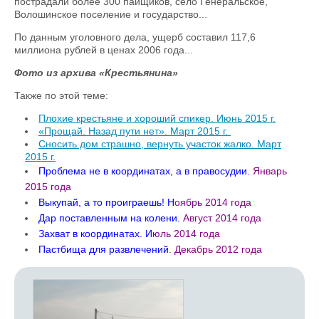
пострадали более 300 пайщиков, село Генеральское,
Волошинское поселение и государство...
По данным уголовного дела, ущерб составил 117,6
миллиона рублей в ценах 2006 года...
Фото из архива «Крестьянина»
Также по этой теме:
Плохие крестьяне и хороший спикер. Июнь 2015 г.
«Прощай. Назад пути нет». Март 2015 г.
Сносить дом страшно, вернуть участок жалко. Март
2015 г.
Проблема не в координатах, а в правосудии.
Январь
2015 года
Выкупай, а то проиграешь! Н
оябрь 2014 года
Дар поставленным на колени.
Август 2014 года
Захват в координатах. И
юль 2014 года
Пастбища для развлечений
.
Декабрь 2012 года