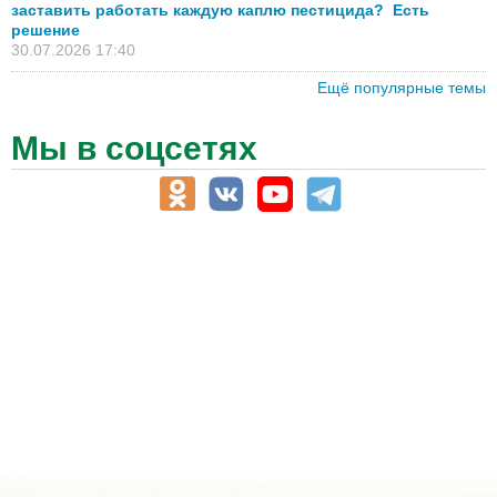
заставить работать каждую каплю пестицида? Есть
решение
30.07.2026 17:40
Ещё популярные темы
Мы в соцсетях
АПК-Каталог
АПК-органы управления
ветеринарные препараты, ветеринарные учреждения
ГСМ, биотопливо
корма, добавки для животных
оборудование для АПК, промышленное, весовое
обучение
сельхозпроизводители / сельхозпредприятия
сельхозтехника, запчасти
семена, посадочные материалы
средства защиты растений, удобрения