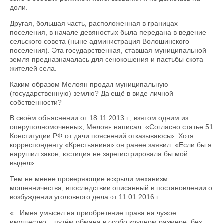
доли.
Другая, большая часть, расположенная в границах
поселения, в начале девяностых была передана в ведение
сельского совета (ныне администрация Волошинского
поселения). Эта государственная, ставшая муниципальной
земля предназначалась для сенокошения и пастьбы скота
жителей села.
Каким образом Мелоян продал муниципальную
(государственную) землю? Да ещё в виде личной
собственности?
В своём объяснении от 18.11.2013 г., взятом одним из
оперуполномоченных, Мелоян написал: «Согласно статье 51
Конституции РФ от дачи пояснений отказываюсь». Хотя
корреспонденту «Крестьянина» он ранее заявил: «Если бы я
нарушил закон, юстиция не зарегистрировала бы мой
выдел».
Тем не менее проверяющие вскрыли механизм
мошенничества, впоследствии описанный в постановлении о
возбуждении уголовного дела от 11.01.2016 г.:
«...Имея умысел на приобретение права на чужое
имущество... путём обмана в особо крупном размере, без