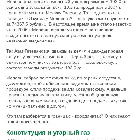
Мелоян отмежевал земельный участок размером 193,0 га,
была одна земельная доля 10,2 га, проданная в 2004 г.
предпринимателю Мелику Галстяну. Тот подтвердил в
полиции: «Я купил у Мелояна А.Г. данную земельную долю
за 74367,5 рублей... В настоящее время мне стало известно,
что в 2006 г. Мелоян, используя старое погашенное
свидетельство на вышеуказанную земельную долю,
незаконно выделил её».
Так Азат Гетеванович дважды выделил и дважды продал
одну и ту же земельную долю. Первый раз – Галстяну, в
единственном числе; во второй раз – Ковалевскому, в
составе земельного участка 193,0 га.
Мелоян собрал пакет фиктивных, по версии следствия,
документов, чтобы обеспечить видимость законности
процедуре купли-продажи земли Ковалевскому. А дальше
произвёл подмену по принципу: урезал общедолевую
площадь в одном месте, а выделил для продажи такую же,
но муниципальную в другом.
Кто там разберётся в границах и координатах? О них знают
только посвящённые...
Конституция и угарный газ