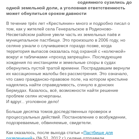
содеянного сузились до
одной земельной доли, а уголовная ответственность
может обнулиться сроком давности
В течение трёх лет «Крестьянин» много и подробно писал о
том, как у жителей села Генеральское в Родионово-
Несветайском районе увели часть их земельных паёв и
муниципальное пастбище. Это произошло в 2006 году, но
селяне узнали о случившемся гораздо позже, когда
территория выпасов оказалась под охраной с «колючкой»
вокруг и табличками «проход запрещён». Последующие
хождения по инстанциям и земельные споры в судах
обернулись пустой тратой времени. Пострадавшим вернули
их кассационные жалобы без рассмотрения. Это означало,
что само гражданско-правовое поле, на котором крестьяне
надеялись найти справедливость, сгинуло в донских
Бермудах. Казалось, всё, возможности найти решение
проблем селян исчерпаны.
И вдруг... уголовное дело!
Больше десятка томов доследственных проверок и
процессуальных действий. Постановление о возбуждении,
подозреваемые, обвиняемые, свидетели.
Как оказалось, после выхода статьи «
Пастбище для
развлечений
» (№ 51, 2012 г.) селяне отправили