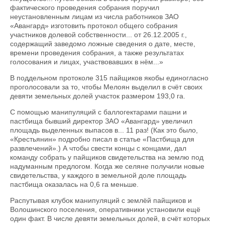
фактического проведения собрания поручил
неустановленным лицам из числа работников ЗАО
«Авангард» изготовить протокол общего собрания
участников долевой собственности... от 26.12.2005 г.,
содержащий заведомо ложные сведения о дате, месте,
времени проведения собрания, а также результатах
голосования и лицах, участвовавших в нём...»
В поддельном протоколе 315 пайщиков якобы единогласно
проголосовали за то, чтобы Мелоян выделил в счёт своих
девяти земельных долей участок размером 193,0 га.
С помощью манипуляций с баллогектарами пашни и
пастбища бывший директор ЗАО «Авангард» увеличил
площадь выделенных выпасов в... 11 раз! (Как это было,
«Крестьянин» подробно писал в статье «Пастбища для
развлечений».) А чтобы свести концы с концами, дал
команду собрать у пайщиков свидетельства на землю под
надуманным предлогом. Когда же селяне получили новые
свидетельства, у каждого в земельной доле площадь
пастбища оказалась на 0,6 га меньше.
Распутывая клубок манипуляций с землёй пайщиков и
Волошинского поселения, оперативники установили ещё
один факт. В числе девяти земельных долей, в счёт которых