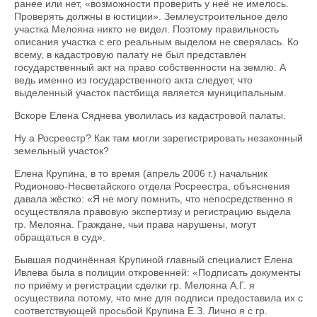
ранее или нет, «возможности проверить у неё не имелось.
Проверять должны в юстиции». Землеустроительное дело
участка Мелояна никто не видел. Поэтому правильность
описания участка с его реальным выделом не сверялась. Ко
всему, в кадастровую палату не был представлен
государственный акт на право собственности на землю. А
ведь именно из государственного акта следует, что
выделенный участок пастбища является муниципальным.
Вскоре Елена Сяднева уволилась из кадастровой палаты.
Ну а Росреестр? Как там могли зарегистрировать незаконный
земельный участок?
Елена Крупина, в то время (апрель 2006 г.) начальник
Родионово-Несветайского отдела Росреестра, объяснения
давала жёстко: «Я не могу помнить, что непосредственно я
осуществляла правовую экспертизу и регистрацию выдела
гр. Мелояна. Граждане, чьи права нарушены, могут
обращаться в суд».
Бывшая подчинённая Крупиной главный специалист Елена
Ивлева была в полиции откровенней: «Подписать документы
по приёму и регистрации сделки гр. Мелояна А.Г. я
осуществила потому, что мне для подписи предоставила их с
соответствующей просьбой Крупина Е.З. Лично я с гр.