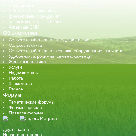
страхование
строительные материалы
финансовые учреждения
элеваторы, мелькомбинаты
Аграрные СМИ
Объявления
Сельскохозяйственная продукция и сырье
Сельхоз техника
Сельскохозяйственная техника, оборудование, запчасти
Удобрения, агрохимия, семена, саженцы
Животные и птица
Услуги
Недвижимость
Работа
Знакомства
Разное
Форум
Тематические форумы
Форумы проекта
Правила форума
Друзья сайта
Новости партнеров