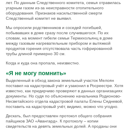
лет. По данным Следственного комитета, семья отравилась
угарным газом из-за неисправности отопительного
оборудования. Признаков насильственной смерти
Следственный комитет не выявил.
Мы опросили родственников и соседей погибшей,
побывавших в доме сразу после случившегося. По их
словам, на момент гибели семьи Термихольянц в доме
между газовым нагревательным прибором и вытяжкой
продуктов горения отсутствовала часть гофрированной
трубы длиной примерно 30 см.
Когда и куда она пропала, неизвестно.
«Я не могу помнить»
Выделенный в обход закона земельный участок Мелоян
поставил на кадастровый учёт и узаконил в Росреестре. Хотя
известно, как придирчиво проверяют в данных организациях
документы. Но судя по объяснению начальника Родионово-
Несветайского отдела кадастровой палаты Елены Сядневой,
поставить на кадастровый учёт, видимо, можно что угодно.
Дескать, был предоставлен протокол общего собрания
пайщиков ЗАО «Авангард». К протоколу – копии
свидетельств на девять земельных долей. А проданы они