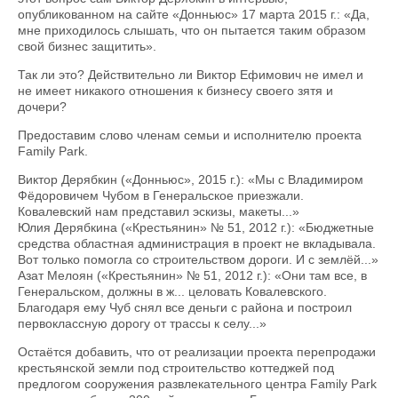
опубликованном на сайте «Донньюс» 17 марта 2015 г.: «Да,
мне приходилось слышать, что он пытается таким образом
свой бизнес защитить».
Так ли это? Действительно ли Виктор Ефимович не имел и
не имеет никакого отношения к бизнесу своего зятя и
дочери?
Предоставим слово членам семьи и исполнителю проекта
Family Park.
Виктор Дерябкин («Донньюс», 2015 г.): «Мы с Владимиром
Фёдоровичем Чубом в Генеральское приезжали.
Ковалевский нам представил эскизы, макеты...»
Юлия Дерябкина («Крестьянин» № 51, 2012 г.): «Бюджетные
средства областная администрация в проект не вкладывала.
Вот только помогла со строительством дороги. И с землёй...»
Азат Мелоян («Крестьянин» № 51, 2012 г.): «Они там все, в
Генеральском, должны в ж... целовать Ковалевского.
Благодаря ему Чуб снял все деньги с района и построил
первоклас­сную дорогу от трассы к селу...»
Остаётся добавить, что от реа­лизации проекта перепродажи
крестьянской земли под строительство коттеджей под
предлогом сооружения развлекательного центра Family Park