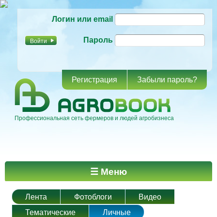
Перейти к
Логин или email
основному
содержанию
Пароль
Регистрация
Забыли пароль?
Профессиональная сеть фермеров и людей агробизнеса
Главное меню
☰ Меню
Лента
Фотоблоги
Видео
Тематические
Личные