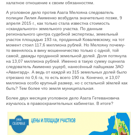
халатное отношение к своим обязанностям.
А уголовное дело против Азата Мелояна следователь
полиции Лилия Акименко возбудила значительно позже, 9
апреля 2015 г., как только стала известна стоимость
«скандального» земельного участка. По данным
регионального центра судебной экспертизы, земельный
участок площадью 193 га, проданный Ковалевскому, на тот
момент стоил 117,6 миллиона рублей. Но Мелояну почему-
то вменялось в вину мошенничество только с одной, той
самой, дважды проданной земельной долей. Доля потянула
на 13,07 миллиона рублей. Именно в такую сумму оценила
следователь Акименко ущерб, нанесённый пайщикам ЗАО
«Авангард». А ведь от каждой из 315 земельных долей было
отрезано по 0,6 га, то есть всего 190 га. Конечно, и 13,07
миллиона особо крупный размер, но с остальной зёмлей как
быть? Тем более что земля муниципальная.
Более двух месяцев уголовное дело Азата Гетевановича
изучалось в правоохранительных кабинетах. В итоге?