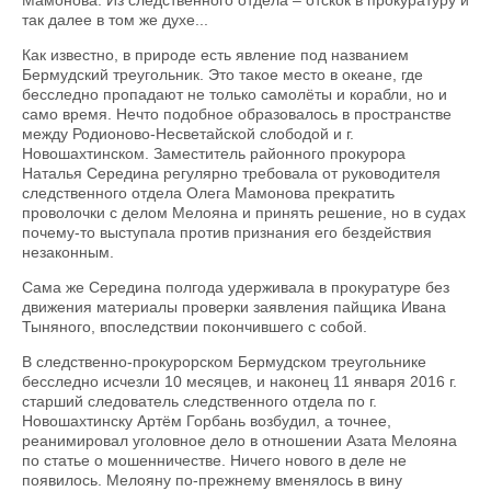
Мамонова. Из следственного отдела – отскок в прокуратуру и
так далее в том же духе...
Как известно, в природе есть явление под названием
Бермудский треугольник. Это такое место в океане, где
бесследно пропадают не только самолёты и корабли, но и
само время. Нечто подобное образовалось в пространстве
между Родионово-Несветайской слободой и г.
Новошахтинском. Заместитель районного прокурора
Наталья Середина регулярно требовала от руководителя
следственного отдела Олега Мамонова прекратить
проволочки с делом Мелояна и принять решение, но в судах
почему-то выступала против признания его бездействия
незаконным.
Сама же Середина полгода удерживала в прокуратуре без
движения материалы проверки заявления пайщика Ивана
Тыняного, впоследствии покончившего с собой.
В следственно-прокурорском Бермудском треугольнике
бесследно исчезли 10 месяцев, и наконец 11 января 2016 г.
старший следователь следственного отдела по г.
Новошахтинску Артём Горбань возбудил, а точнее,
реанимировал уголовное дело в отношении Азата Мелояна
по статье о мошенничестве. Ничего нового в деле не
появилось. Мелояну по-прежнему вменялось в вину