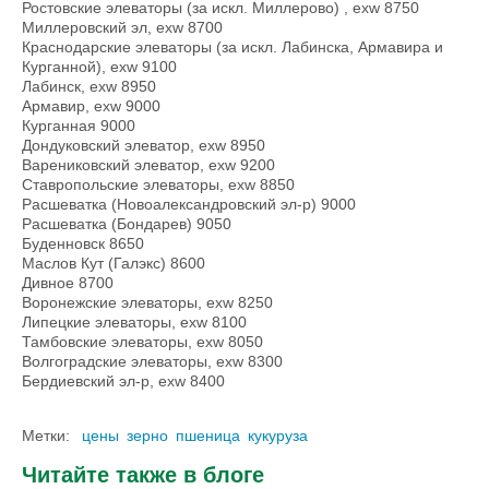
Ростовские элеваторы (за искл. Миллерово) , exw 8750
Миллеровский эл, exw 8700
Краснодарские элеваторы (за искл. Лабинска, Армавира и
Курганной), exw 9100
Лабинск, exw 8950
Армавир, exw 9000
Курганная 9000
Дондуковский элеватор, exw 8950
Варениковский элеватор, exw 9200
Ставропольские элеваторы, exw 8850
Расшеватка (Новоалександровский эл-р) 9000
Расшеватка (Бондарев) 9050
Буденновск 8650
Маслов Кут (Галэкс) 8600
Дивное 8700
Воронежские элеваторы, exw 8250
Липецкие элеваторы, exw 8100
Тамбовские элеваторы, exw 8050
Волгоградские элеваторы, exw 8300
Бердиевский эл-р, exw 8400
Метки:
цены
зерно
пшеница
кукуруза
Читайте также в блоге