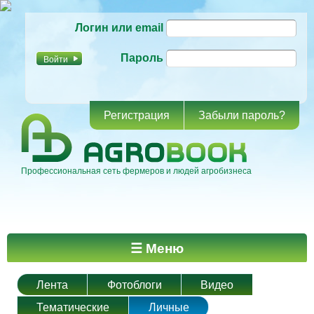
Перейти к
Логин или email
основному
содержанию
Пароль
Регистрация
Забыли пароль?
Профессиональная сеть фермеров и людей агробизнеса
Главное меню
☰ Меню
Лента
Фотоблоги
Видео
Тематические
Личные