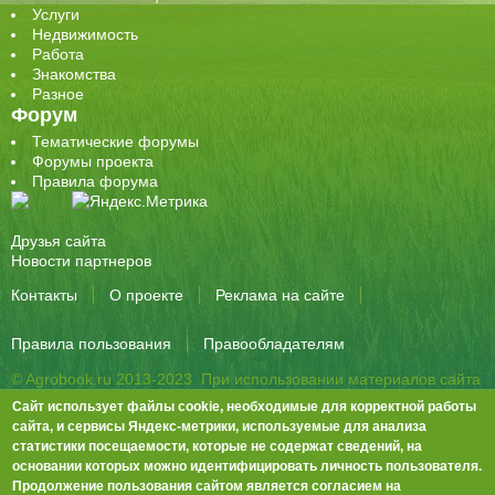
Услуги
Недвижимость
Работа
Знакомства
Разное
Форум
Тематические форумы
Форумы проекта
Правила форума
Друзья сайта
Новости партнеров
Контакты
О проекте
Реклама на сайте
Правила пользования
Правообладателям
© Agrobook.ru 2013-2023. При использовании материалов сайта
активная ссылка на публикацию обязательна.
Сайт использует файлы cookie, необходимые для корректной работы
344000, Ростов-на-Дону, ул. Города Волос, д.6, 8 этаж, офис 803
сайта, и сервисы Яндекс-метрики, используемые для анализа
статистики посещаемости, которые не содержат сведений, на
Тел./факс: +7 (863) 282-83-13 e-mail:
info@agrobook.ru
основании которых можно идентифицировать личность пользователя.
Возрастная категория сайта: 16+. Объявления на сайте не
Продолжение пользования сайтом является согласием на
премодерируются.
Положение о защите персональных данных