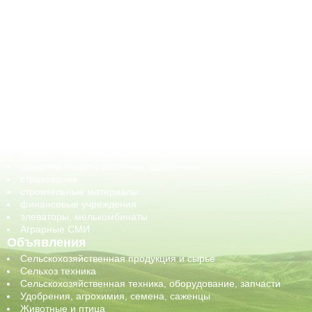
АПК-Каталог
АПК-органы управления
ветеринарные препараты, ветеринарные учреждения
ГСМ, биотопливо
корма, добавки для животных
оборудование для АПК, промышленное, весовое
обучение
сельхозпроизводители / сельхозпредприятия
сельхозтехника, запчасти
семена, посадочные материалы
средства защиты растений, удобрения
страхование
строительные материалы
финансовые учреждения
элеваторы, мелькомбинаты
Аграрные СМИ
Объявления
Сельскохозяйственная продукция и сырье
Сельхоз техника
Сельскохозяйственная техника, оборудование, запчасти
Удобрения, агрохимия, семена, саженцы
Животные и птица