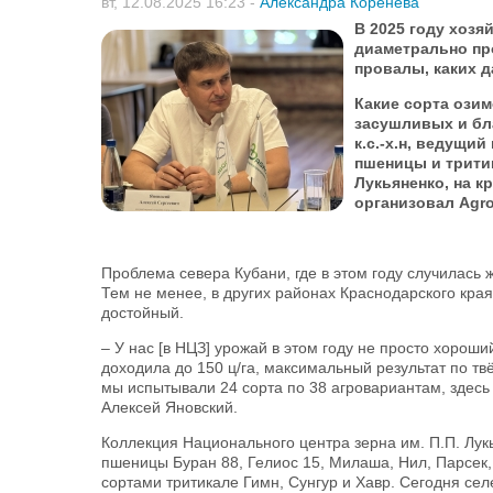
вт, 12.08.2025 16:23
-
Александра Коренева
В 2025 году хозя
диаметрально пр
провалы, каких д
Какие сорта ози
засушливых и бл
к.с.-х.н, ведущи
пшеницы и тритик
Лукьяненко, на к
организовал Agro
Проблема севера Кубани, где в этом году случилась ж
Тем не менее, в других районах Краснодарского кра
достойный.
– У нас [в НЦЗ] урожай в этом году не просто хорош
доходила до 150 ц/га, максимальный результат по тв
мы испытывали 24 сорта по 38 агровариантам, здесь 
Алексей Яновский.
Коллекция Национального центра зерна им. П.П. Лук
пшеницы Буран 88, Гелиос 15, Милаша, Нил, Парсек,
сортами тритикале Гимн, Сунгур и Хавр. Сегодня сел