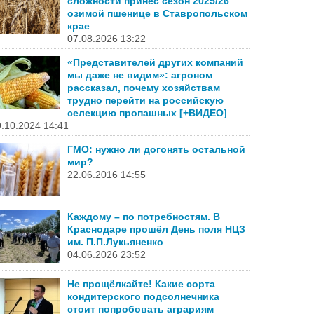
сложности принёс сезон 2025/26
озимой пшенице в Ставропольском
крае
07.08.2026 13:22
«Представителей других компаний
мы даже не видим»: агроном
рассказал, почему хозяйствам
трудно перейти на российскую
селекцию пропашных [+ВИДЕО]
.10.2024 14:41
ГМО: нужно ли догонять остальной
мир?
22.06.2016 14:55
Каждому – по потребностям. В
Краснодаре прошёл День поля НЦЗ
им. П.П.Лукьяненко
04.06.2026 23:52
Не прощёлкайте! Какие сорта
кондитерского подсолнечника
стоит попробовать аграриям