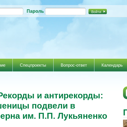
Перейти к
Пароль
основному
содержанию
ние
Спецпроекты
Вопрос-ответ
Календарь
екорды и антирекорды:
шеницы подвели в
ерна им. П.П. Лукьяненко