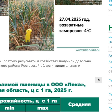
в
в
06
a
П
07
А
, поэтому результаты в хозяйствах получили довольно
К
кого района Ростовской области минимальная и
п
07
hy
07
hy
07
hy