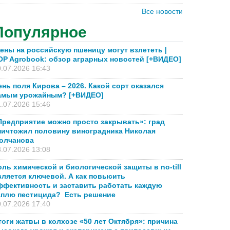
Все новости
Популярное
ены на российскую пшеницу могут взлететь |
OP Agrobook: обзор аграрных новостей [+ВИДЕО]
.07.2026 16:43
ень поля Кирова – 2026. Какой сорт оказался
амым урожайным? [+ВИДЕО]
.07.2026 15:46
Предприятие можно просто закрывать»: град
ничтожил половину виноградника Николая
олчанова
.07.2026 13:08
оль химической и биологической защиты в no-till
вляется ключевой. А как повысить
ффективность и заставить работать каждую
аплю пестицида? Есть решение
.07.2026 17:40
тоги жатвы в колхозе «50 лет Октября»: причина