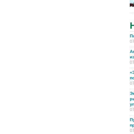
П
07
А
и
07
«
п
07
Э
р
у
07
П
п
07