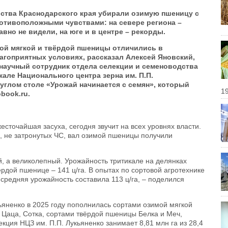
йства Краснодарского края убирали озимую пшеницу с
отивоположными чувствами: на севере региона –
авно не видели, на юге и в центре – рекорды.
мой мягкой и твёрдой пшеницы отличились в
агоприятных условиях, рассказал Алексей Яновский,
й научный сотрудник отдела селекции и семеноводства
але Национального центра зерна им. П.П.
руглом столе «Урожай начинается с семян», который
19
book.ru.
есточайшая засуха, сегодня звучит на всех уровнях власти.
я, не затронутых ЧС, вал озимой пшеницы получили
ий, а великолепный. Урожайность тритикале на делянках
ёрдой пшенице – 141 ц/га. В опытах по сортовой агротехнике
средняя урожайность составила 113 ц/га, – поделился
ьяненко в 2025 году пополнилась сортами озимой мягкой
 Цаца, Сотка, сортами твёрдой пшеницы Белка и Меч,
екция НЦЗ им. П.П. Лукьяненко занимает 8,81 млн га из 28,4