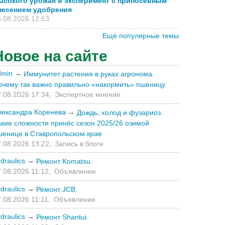
ысокого урожая и эксперимент с припосевным
несением удобрения
.08.2026 12:53
Ещё популярные темы
Новое на сайте
dmin
→
Иммунитет растения в руках агронома.
очему так важно правильно «накормить» пшеницу
.08.2026 17:34,
Экспертное мнение
лександра Коренева
→
Дождь, холод и фузариоз.
акие сложности принёс сезон 2025/26 озимой
шенице в Ставропольском крае
.08.2026 13:22,
Запись в блоге
draulics
→
Ремонт Komatsu.
.08.2026 11:12,
Объявление
draulics
→
Ремонт JCB.
.08.2026 11:11,
Объявление
draulics
→
Ремонт Shantui.