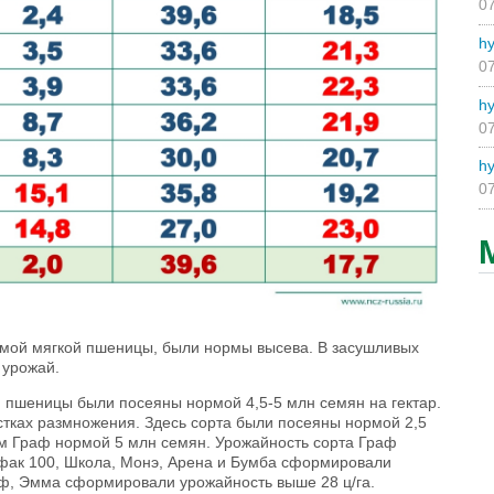
07
hy
07
hy
07
hy
07
имой мягкой пшеницы, были нормы высева. В засушливых
 урожай.
й пшеницы были посеяны нормой 4,5-5 млн семян на гектар.
стках размножения. Здесь сорта были посеяны нормой 2,5
ом Граф нормой 5 млн семян. Урожайность сорта Граф
грофак 100, Школа, Монэ, Арена и Бумба сформировали
раф, Эмма сформировали урожайность выше 28 ц/га.