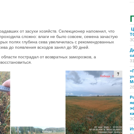
Ц
радавших от засухи хозяйств. Селекционер напомнил, что
T
проходила сложно: влаги не было совсем, семена зачастую
30
торых полях глубина сева увеличилась с рекомендованных
сева до появления всходов занял до 90 дней.
Д
с
 области пострадал от возвратных заморозков, а
31
восстановиться.
«
у
М
28
Р
я
э
к
30
И