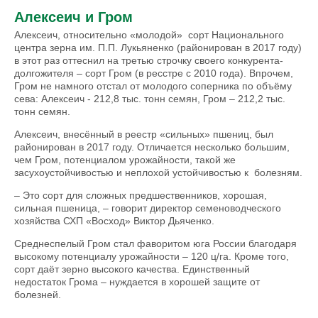
Алексеич и Гром
Алексеич, относительно «молодой» сорт Национального
центра зерна им. П.П. Лукьяненко (районирован в 2017 году)
в этот раз оттеснил на третью строчку своего конкурента-
долгожителя – сорт Гром (в ресстре с 2010 года). Впрочем,
Гром не намного отстал от молодого соперника по объёму
сева: Алексеич - 212,8 тыс. тонн семян, Гром – 212,2 тыс.
тонн семян.
Алексеич, внесённый в реестр «сильных» пшениц, был
районирован в 2017 году. Отличается несколько большим,
чем Гром, потенциалом урожайности, такой же
засухоустойчивостью и неплохой устойчивостью к болезням.
– Это сорт для сложных предшественников, хорошая,
сильная пшеница, – говорит директор семеноводческого
хозяйства СХП «Восход» Виктор Дьяченко.
Среднеспелый Гром стал фаворитом юга России благодаря
высокому потенциалу урожайности – 120 ц/га. Кроме того,
сорт даёт зерно высокого качества. Единственный
недостаток Грома – нуждается в хорошей защите от
болезней.