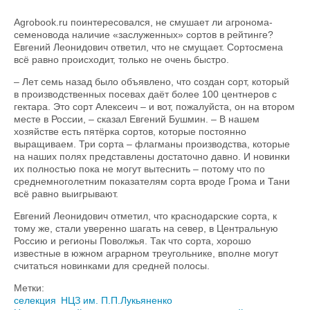
Agrobook.ru поинтересовался, не смушает ли агронома-
семеновода наличие «заслуженных» сортов в рейтинге?
Евгений Леонидович ответил, что не смущает. Сортосмена
всё равно происходит, только не очень быстро.
– Лет семь назад было объявлено, что создан сорт, который
в производственных посевах даёт более 100 центнеров с
гектара. Это сорт Алексеич – и вот, пожалуйста, он на втором
месте в России, – сказал Евгений Бушмин. – В нашем
хозяйстве есть пятёрка сортов, которые постоянно
выращиваем. Три сорта – флагманы производства, которые
на наших полях представлены достаточно давно. И новинки
их полностью пока не могут вытеснить – потому что по
среднемноголетним показателям сорта вроде Грома и Тани
всё равно выигрывают.
Евгений Леонидович отметил, что краснодарские сорта, к
тому же, стали уверенно шагать на север, в Центральную
Россию и регионы Поволжья. Так что сорта, хорошо
известные в южном аграрном треугольнике, вполне могут
считаться новинками для средней полосы.
Метки:
селекция
НЦЗ им. П.П.Лукьяненко