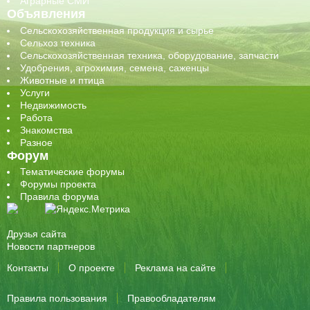
Аграрные СМИ
Объявления
Сельскохозяйственная продукция и сырье
Сельхоз техника
Сельскохозяйственная техника, оборудование, запчасти
Удобрения, агрохимия, семена, саженцы
Животные и птица
Услуги
Недвижимость
Работа
Знакомства
Разное
Форум
Тематические форумы
Форумы проекта
Правила форума
Друзья сайта
Новости партнеров
Контакты
О проекте
Реклама на сайте
Правила пользования
Правообладателям