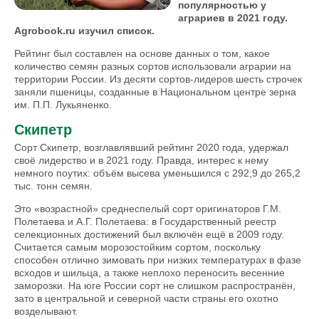
популярностью у
аграриев в 2021 году.
Agrobook.ru изучил список.
Рейтинг был составлен на основе данных о том, какое
количество семян разных сортов использовали аграрии на
территории России. Из десяти сортов-лидеров шесть строчек
заняли пшеницы, созданные в Национальном центре зерна
им. П.П. Лукьяненко.
Скипетр
Сорт Скипетр, возглавлявший рейтинг 2020 года, удержал
своё лидерство и в 2021 году. Правда, интерес к нему
немного поутих: объём высева уменьшился с 292,9 до 265,2
тыс. тонн семян.
Это «возрастной» среднеспелый сорт оригинаторов Г.М.
Полетаева и А.Г. Полетаева: в Государственный реестр
селекционных достижений был включён ещё в 2009 году.
Считается самым морозостойким сортом, поскольку
способен отлично зимовать при низких температурах в фазе
всходов и шильца, а также неплохо переносить весенние
заморозки. На юге России сорт не слишком распространён,
зато в центральной и северной части страны его охотно
возделывают.