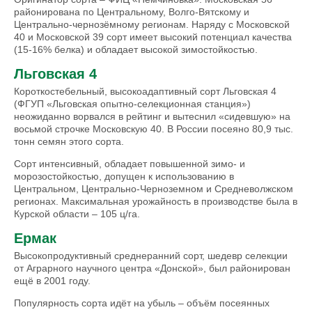
районирована по Центральному, Волго-Вятскому и
Центрально-чернозёмному регионам. Наряду с Московской
40 и Московской 39 сорт имеет высокий потенциал качества
(15-16% белка) и обладает высокой зимостойкостью.
Льговская 4
Короткостебельный, высокоадаптивный сорт Льговская 4
(ФГУП «Льговская опытно-селекционная станция»)
неожиданно ворвался в рейтинг и вытеснил «сидевшую» на
восьмой строчке Московскую 40. В России посеяно 80,9 тыс.
тонн семян этого сорта.
Сорт интенсивный, обладает повышенной зимо- и
морозостойкостью, допущен к использованию в
Центральном, Центрально-Черноземном и Средневолжском
регионах. Максимальная урожайность в производстве была в
Курской области – 105 ц/га.
Ермак
Высокопродуктивный среднеранний сорт, шедевр селекции
от Аграрного научного центра «Донской», был районирован
ещё в 2001 году.
Популярность сорта идёт на убыль – объём посеянных