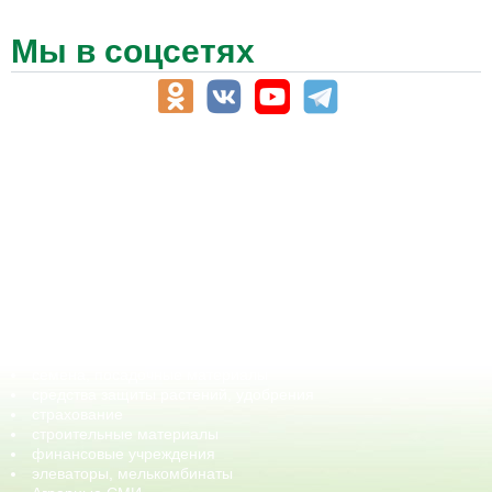
Мы в соцсетях
АПК-Каталог
АПК-органы управления
ветеринарные препараты, ветеринарные учреждения
ГСМ, биотопливо
корма, добавки для животных
оборудование для АПК, промышленное, весовое
обучение
сельхозпроизводители / сельхозпредприятия
сельхозтехника, запчасти
семена, посадочные материалы
средства защиты растений, удобрения
страхование
строительные материалы
финансовые учреждения
элеваторы, мелькомбинаты