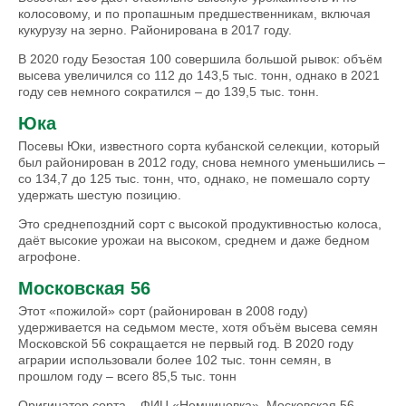
колосовому, и по пропашным предшественникам, включая
кукурузу на зерно. Районирована в 2017 году.
В 2020 году Безостая 100 совершила большой рывок: объём
высева увеличился со 112 до 143,5 тыс. тонн, однако в 2021
году сев немного сократился – до 139,5 тыс. тонн.
Юка
Посевы Юки, известного сорта кубанской селекции, который
был районирован в 2012 году, снова немного уменьшились –
со 134,7 до 125 тыс. тонн, что, однако, не помешало сорту
удержать шестую позицию.
Это среднепоздний сорт с высокой продуктивностью колоса,
даёт высокие урожаи на высоком, среднем и даже бедном
агрофоне.
Московская 56
Этот «пожилой» сорт (районирован в 2008 году)
удерживается на седьмом месте, хотя объём высева семян
Московской 56 сокращается не первый год. В 2020 году
аграрии использовали более 102 тыс. тонн семян, в
прошлом году – всего 85,5 тыс. тонн
Оригинатор сорта – ФИЦ «Немчиновка». Московская 56