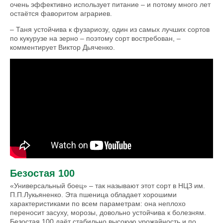
очень эффективно использует питание – и потому много лет
остаётся фаворитом аграриев.
– Таня устойчива к фузариозу, один из самых лучших сортов
по кукурузе на зерно – поэтому сорт востребован, –
комментирует Виктор Дьяченко.
ТОП-10 сортов озимой пшеницы:
краснодарская селекция завоевала
Россию в 2021 году
Безостая 100
«Универсальный боец» – так называют этот сорт в НЦЗ им.
П.П.Лукьяненко. Эта пшеница обладает хорошими
характеристиками по всем параметрам: она неплохо
переносит засуху, морозы, довольно устойчива к болезням.
Безостая 100 даёт стабильно высокую урожайность и по