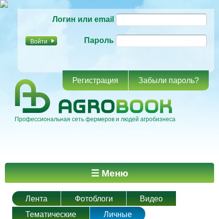
Перейти к
Логин или email
основному
содержанию
Пароль
Регистрация
Забыли пароль?
Профессиональная сеть фермеров и людей агробизнеса
Главное меню
☰ Меню
Лента
Фотоблоги
Видео
Тематические
Личные