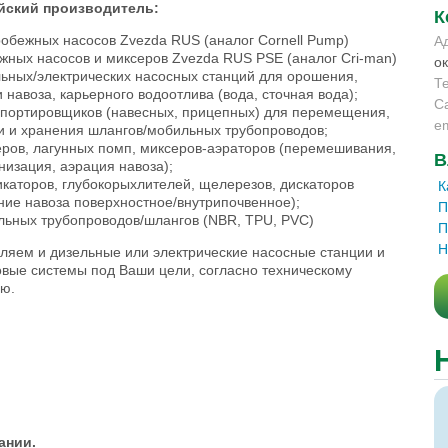
йский производитель:
К
робежных насосов Zvezda RUS (аналог Cornell Pump)
А
ужных насосов и миксеров Zvezda RUS PSE (аналог Cri-man)
ок
льных/электрических насосных станций для орошения,
Т
и навоза, карьерного водоотлива (вода, сточная вода);
С
спортировщиков (навесных, прицепных) для перемещения,
em
и и хранения шлангов/мобильных трубопроводов;
еров, лагунных помп, миксеров-аэраторов (перемешивания,
В
низация, аэрация навоза);
икаторов, глубокорыхлителей, щелерезов, дискаторов
К
ние навоза поверхностное/внутрипочвенное);
П
льных трубопроводов/шлангов (NBR, TPU, PVC)
П
Н
ляем и дизельные или электрические насосные станции и
вые системы под Ваши цели, согласно техническому
ию.
ании.