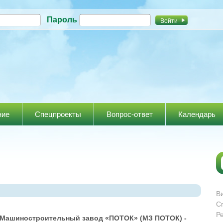
Перейти к
Пароль
основному
содержанию
ние
Спецпроекты
Вопрос-ответ
Календарь
В
С
Р
Машиностроительный завод «ПОТОК» (МЗ ПОТОК) -