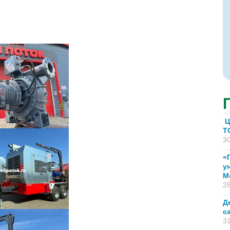
Ц
T
30
«
у
М
28
Д
с
31