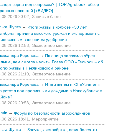
кспорт зерна под вопросом? | TOP Agrobook: обзор
грарных новостей [+ВИДЕО]
.08.2026 20:02,
Запись в блоге
льга Шупта
→
Итоги жатвы в колхозе «50 лет
ктября»: причина высокого урожая и эксперимент с
рипосевным внесением удобрения
.08.2026 12:53,
Экспертное мнение
лександра Коренева
→
Пшеница заложила зёрен
ольше, чем смогла налить. Глава ООО «Гелиос» – об
тогах жатвы в Неклиновском районе
.08.2026 21:19,
Экспертное мнение
лександра Коренева
→
Итоги жатвы в КХ «Участие»:
то устоял под проливными дождями в Новокубанском
айоне?
.08.2026 20:53,
Экспертное мнение
dmin
→
Форум по безопасности агрохолдингов
.08.2026 18:41,
Мероприятие
льга Шупта
→
Засуха, листовёртка, офиоболез: от