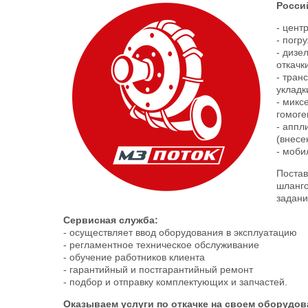
Росси
- цент
- погр
- дизе
откачк
- тран
укладк
- микс
гомоге
- аппл
(внесе
- моби
Постав
шланго
задан
Сервисная служба:
- осуществляет ввод оборудования в эксплуатацию
- регламентное техническое обслуживание
- обучение работников клиента
- гарантийный и постгарантийный ремонт
- подбор и отправку комплектующих и запчастей.
Оказываем услуги по откачке на своем оборудов