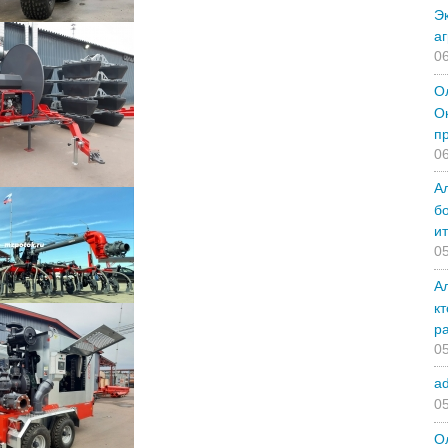
Э
а
06
О
О
п
06
А
б
и
05
А
к
р
05
a
05
О