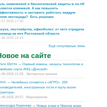
оль химической и биологической защиты в no-till
вляется ключевой. А как повысить
ффективность и заставить работать каждую
аплю пестицида? Есть решение
.07.2026 17:40
асуха, листовёртка, офиоболез: от чего страдала
шеница на юге Ростовской области
.08.2026 15:43
Ещё популярные темы
Новое на сайте
льга Шупта
→
Озимый ячмень: нюансы технологии и
овейшие сорта АНЦ «Донской»
.08.2026 21:05,
Экспертное мнение
dmin
→
Челябинск готовится к «АГРО»: 200
роизводителей, иностранные гости и юрты возле
Трактора»
.08.2026 20:57,
Мероприятие
лександра Коренева
→
Новые атаки в Чёрном море.