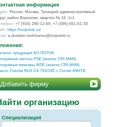
онтактная информация
дрес:
Россия, Москва, Троицкий административный
руг, район Вороново, квартал № 16, 1с1
елефон:
+7 (915) 280-12-69, +7 (495) 651-61-33
айт:
https://mzpotok.ru/
ail:
a.dosekin-molchanov@mzpotok.ru
ложения:
аталог продукции МЗ ПОТОК
огружные насосы PSE (аналог CRI-MAN)
огружные миксеры МSE (аналог CRI-MAN)
асос Zvezda RUS C4-750/140 = Cornel 4NHTB
Добавить фирму
Найти организацию
Специализация