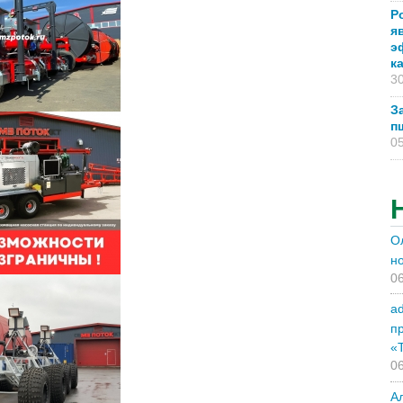
Р
я
э
к
30
З
п
05
О
н
06
a
п
«
06
А