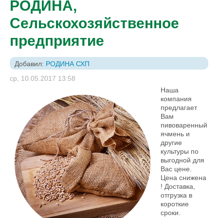
РОДИНА,
Сельскохозяйственное
предприятие
Добавил:
РОДИНА СХП
ср, 10.05.2017 13:58
Наша
компания
предлагает
Вам
пивоваренный
ячмень и
другие
культуры по
выгодной для
Вас цене.
Цена снижена
! Доставка,
отгрузка в
короткие
сроки.