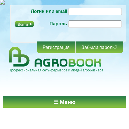
Перейти к
Логин или email
основному
содержанию
Пароль
Регистрация
Забыли пароль?
Профессиональная сеть фермеров и людей агробизнеса
Главное меню
☰ Меню