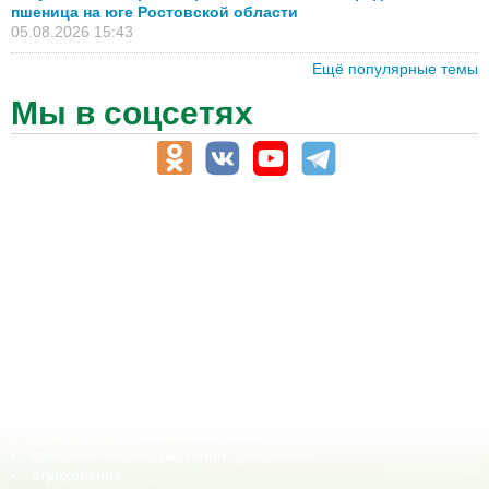
пшеница на юге Ростовской области
05.08.2026 15:43
Ещё популярные темы
Мы в соцсетях
АПК-Каталог
АПК-органы управления
ветеринарные препараты, ветеринарные учреждения
ГСМ, биотопливо
корма, добавки для животных
оборудование для АПК, промышленное, весовое
обучение
сельхозпроизводители / сельхозпредприятия
сельхозтехника, запчасти
семена, посадочные материалы
средства защиты растений, удобрения
страхование