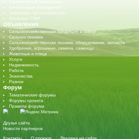
строительные материалы
финансовые учреждения
элеваторы, мелькомбинаты
Аграрные СМИ
Объявления
Сельскохозяйственная продукция и сырье
Сельхоз техника
Сельскохозяйственная техника, оборудование, запчасти
Удобрения, агрохимия, семена, саженцы
Животные и птица
Услуги
Недвижимость
Работа
Знакомства
Разное
Форум
Тематические форумы
Форумы проекта
Правила форума
Друзья сайта
Новости партнеров
Контакты
О проекте
Реклама на сайте