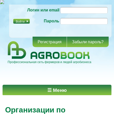
Перейти к
Логин или email
основному
содержанию
Пароль
Регистрация
Забыли пароль?
Профессиональная сеть фермеров и людей агробизнеса
Главное меню
☰ Меню
Организации по