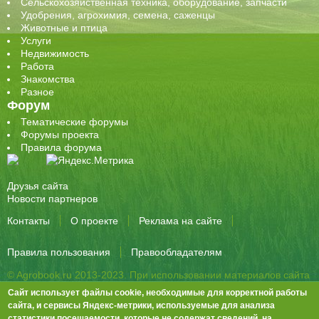
Сельскохозяйственная техника, оборудование, запчасти
Удобрения, агрохимия, семена, саженцы
Животные и птица
Услуги
Недвижимость
Работа
Знакомства
Разное
Форум
Тематические форумы
Форумы проекта
Правила форума
Друзья сайта
Новости партнеров
Контакты
О проекте
Реклама на сайте
Правила пользования
Правообладателям
© Agrobook.ru 2013-2023. При использовании материалов сайта
активная ссылка на публикацию обязательна.
Сайт использует файлы cookie, необходимые для корректной работы
344000, Ростов-на-Дону, ул. Города Волос, д.6, 8 этаж, офис 803
сайта, и сервисы Яндекс-метрики, используемые для анализа
статистики посещаемости, которые не содержат сведений, на