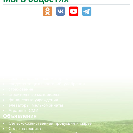
АПК-Каталог
АПК-органы управления
ветеринарные препараты, ветеринарные учреждения
ГСМ, биотопливо
корма, добавки для животных
оборудование для АПК, промышленное, весовое
обучение
сельхозпроизводители / сельхозпредприятия
сельхозтехника, запчасти
семена, посадочные материалы
средства защиты растений, удобрения
страхование
строительные материалы
финансовые учреждения
элеваторы, мелькомбинаты
Аграрные СМИ
Объявления
Сельскохозяйственная продукция и сырье
Сельхоз техника