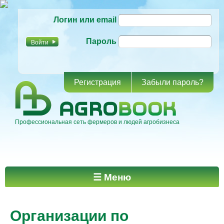
Перейти к
Логин или email
основному
содержанию
Пароль
Регистрация
Забыли пароль?
Профессиональная сеть фермеров и людей агробизнеса
Главное меню
☰ Меню
Организации по