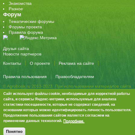
Знакомства
Разное
Форум
Тематические форумы
Форумы проекта
Правила форума
Друзья сайта
Новости партнеров
Контакты
О проекте
Реклама на сайте
Правила пользования
Правообладателям
© Agrobook.ru 2013-2023. При использовании материалов сайта
активная ссылка на публикацию обязательна.
Сайт использует файлы cookie, необходимые для корректной работы
344000, Ростов-на-Дону, ул. Города Волос, д.6, 8 этаж, офис 803
сайта, и сервисы Яндекс-метрики, используемые для анализа
статистики посещаемости, которые не содержат сведений, на
Тел./факс: +7 (863) 282-83-13 e-mail:
info@agrobook.ru
основании которых можно идентифицировать личность пользователя.
Возрастная категория сайта: 16+. Объявления на сайте не
Продолжение пользования сайтом является согласием на
премодерируются.
Положение о защите персональных данных
Подробнее.
применение данных технологий.
Гала Алиевна Каймакчи – редактор, тел.: (863) 282-83-13
info@agrobook.ru
Понятно