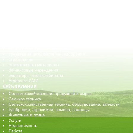
АПК-органы управления
ветеринарные препараты, ветеринарные учреждения
ГСМ, биотопливо
корма, добавки для животных
оборудование для АПК, промышленное, весовое
обучение
сельхозпроизводители / сельхозпредприятия
сельхозтехника, запчасти
семена, посадочные материалы
средства защиты растений, удобрения
страхование
строительные материалы
финансовые учреждения
элеваторы, мелькомбинаты
Аграрные СМИ
Объявления
Сельскохозяйственная продукция и сырье
Сельхоз техника
Сельскохозяйственная техника, оборудование, запчасти
Удобрения, агрохимия, семена, саженцы
Животные и птица
Услуги
Недвижимость
Работа