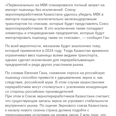
«Первоначально на МВК планировался полный запрет на
импорт пшеницы без исключений. Союзу
зернопереработчиков Казахстана удалось убедить МВК в
импорте пшеницы исключительно железнодорожным
транспортом по спискам, которые будет представлять Союз
зернопереработчиков. В это исключение также попадают
элеваторы и птицеводческие предприятия, которые будут
импортировать пшеницу также по спискам», — сообщил Ган.
По всей вероятности, механизм будет аналогичен тому,
который применялся в 2024 году. Тогда Казахстан временно
ограничивал ввоз пшеницы всеми видами транспорта,
однако сделал исключения для перерабатывающих
предприятий и ряда других участников рынка.
По словам Евгения Гана, снижение спроса на российскую
пшеницу способно привести к удешевлению зерна и, как
следствие, российской муки. В этом случае казахстанские
переработчики могут столкнуться с усилением конкуренции
со стороны российских производителей.
При этом в Союзе зернопереработчиков Казахстана считают,
что существующие запасы зерна не угрожают стабильности
внутреннего рынка. По оценке Зернового союза Казахстана,
к началу нового сезона страна должна подойти с
переходящими остатками на уровне около 2 млн тонн, что