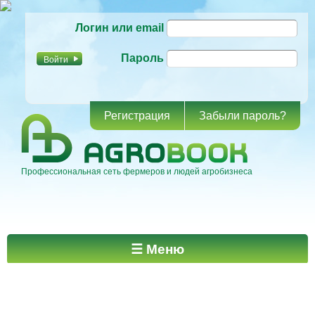
Перейти к
Логин или email
основному
содержанию
Пароль
Регистрация
Забыли пароль?
Профессиональная сеть фермеров и людей агробизнеса
Главное меню
☰ Меню