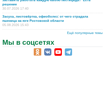
решение
30.07.2026 17:40
Засуха, листовёртка, офиоболез: от чего страдала
пшеница на юге Ростовской области
05.08.2026 15:43
Ещё популярные темы
Мы в соцсетях
АПК-Каталог
АПК-органы управления
ветеринарные препараты, ветеринарные учреждения
ГСМ, биотопливо
корма, добавки для животных
оборудование для АПК, промышленное, весовое
обучение
сельхозпроизводители / сельхозпредприятия