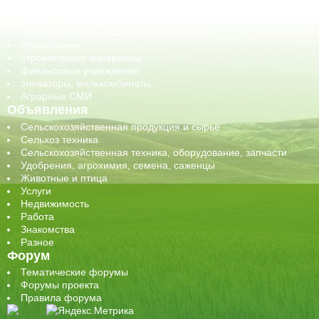
сельхозтехника, запчасти
семена, посадочные материалы
средства защиты растений, удобрения
страхование
строительные материалы
финансовые учреждения
элеваторы, мелькомбинаты
Аграрные СМИ
Объявления
Сельскохозяйственная продукция и сырье
Сельхоз техника
Сельскохозяйственная техника, оборудование, запчасти
Удобрения, агрохимия, семена, саженцы
Животные и птица
Услуги
Недвижимость
Работа
Знакомства
Разное
Форум
Тематические форумы
Форумы проекта
Правила форума