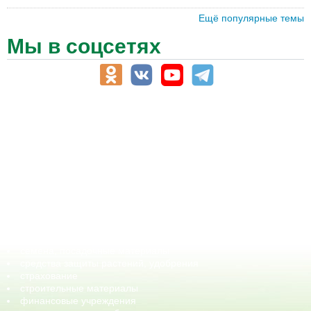
Ещё популярные темы
Мы в соцсетях
АПК-Каталог
АПК-органы управления
ветеринарные препараты, ветеринарные учреждения
ГСМ, биотопливо
корма, добавки для животных
оборудование для АПК, промышленное, весовое
обучение
сельхозпроизводители / сельхозпредприятия
сельхозтехника, запчасти
семена, посадочные материалы
средства защиты растений, удобрения
страхование
строительные материалы
финансовые учреждения