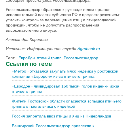
сообщает пресс-служба Россельхознадзора.
Россельхознадзор обратился к руководителям органов
исполнительной власти субъектов РФ с предостережением:
усилить контроль за перемещение птиц и птицеводческой
продукции, чтобы не допустить распространения
высокопатогенного вируса.
Александра Коренева
Источник: Информационная служба
Agrobook.ru
Теги:
ЕвроДон
птичий грипп
Россельхознадзор
Ссылки по теме
«Метро» отказался закупать мясо индейки у ростовской
компании «Евродон» из-за птичьего гриппа
«Евродон» ликвидировал 160 тысяч голов индейки из-за
птичьего гриппа
Жители Ростовской области опасаются вспышки птичьего
гриппа от могильника с индейкой
Россия запретила ввоз птицы и яиц из Нидерландов
Башкирский Россельхознадзор привлекли к