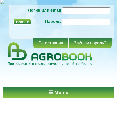
Перейти к
Логин или email
основному
содержанию
Пароль
Регистрация
Забыли пароль?
Профессиональная сеть фермеров и людей агробизнеса
Главное меню
☰ Меню