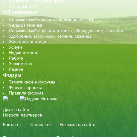
элеваторы, мелькомбинаты
Аграрные СМИ
Объявления
Сельскохозяйственная продукция и сырье
Сельхоз техника
Сельскохозяйственная техника, оборудование, запчасти
Удобрения, агрохимия, семена, саженцы
Животные и птица
Услуги
Недвижимость
Работа
Знакомства
Разное
Форум
Тематические форумы
Форумы проекта
Правила форума
Друзья сайта
Новости партнеров
Контакты
О проекте
Реклама на сайте