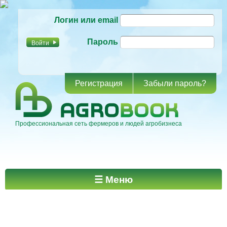
Перейти к
Логин или email
основному
содержанию
Пароль
Регистрация
Забыли пароль?
Профессиональная сеть фермеров и людей агробизнеса
Главное меню
☰ Меню