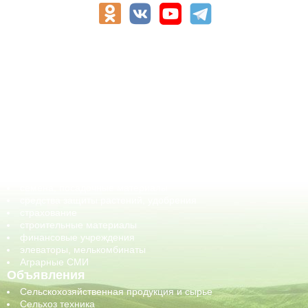
АПК-Каталог
АПК-органы управления
ветеринарные препараты, ветеринарные учреждения
ГСМ, биотопливо
корма, добавки для животных
оборудование для АПК, промышленное, весовое
обучение
сельхозпроизводители / сельхозпредприятия
сельхозтехника, запчасти
семена, посадочные материалы
средства защиты растений, удобрения
страхование
строительные материалы
финансовые учреждения
элеваторы, мелькомбинаты
Аграрные СМИ
Объявления
Сельскохозяйственная продукция и сырье
Сельхоз техника