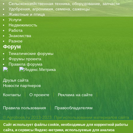
Сельскохозяйственная техника, оборудование, запчасти
Удобрения, агрохимия, семена, саженцы
Животные и птица
Услуги
Недвижимость
Работа
Знакомства
Разное
Форум
Тематические форумы
Форумы проекта
Правила форума
Друзья сайта
Новости партнеров
Контакты
О проекте
Реклама на сайте
Правила пользования
Правообладателям
© Agrobook.ru 2013-2023. При использовании материалов сайта
активная ссылка на публикацию обязательна.
Сайт использует файлы cookie, необходимые для корректной работы
344000, Ростов-на-Дону, ул. Города Волос, д.6, 8 этаж, офис 803
сайта, и сервисы Яндекс-метрики, используемые для анализа