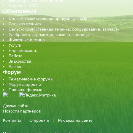
элеваторы, мелькомбинаты
Аграрные СМИ
Объявления
Сельскохозяйственная продукция и сырье
Сельхоз техника
Сельскохозяйственная техника, оборудование, запчасти
Удобрения, агрохимия, семена, саженцы
Животные и птица
Услуги
Недвижимость
Работа
Знакомства
Разное
Форум
Тематические форумы
Форумы проекта
Правила форума
Друзья сайта
Новости партнеров
Контакты
О проекте
Реклама на сайте