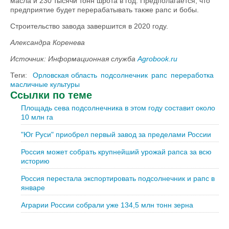
масла и 230 тысячи тонн шрота в год. Предполагается, что
предприятие будет перерабатывать также рапс и бобы.
Строительство завода завершится в 2020 году.
Александра Коренева
Источник: Информационная служба
Agrobook.ru
Теги:
Орловская область
подсолнечник
рапс
переработка
масличные культуры
Ссылки по теме
Площадь сева подсолнечника в этом году составит около
10 млн га
"Юг Руси" приобрел первый завод за пределами России
Россия может собрать крупнейший урожай рапса за всю
историю
Россия перестала экспортировать подсолнечник и рапс в
январе
Аграрии России собрали уже 134,5 млн тонн зерна