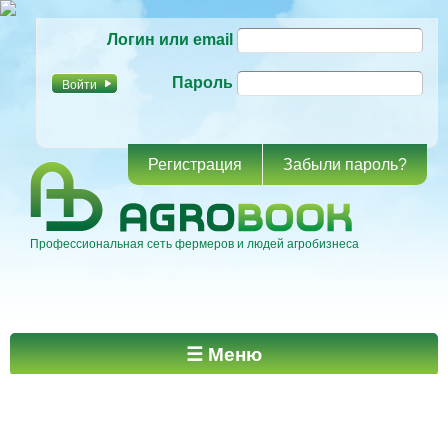
Перейти к
Логин или email
основному
содержанию
Пароль
Регистрация
Забыли пароль?
Профессиональная сеть фермеров и людей агробизнеса
Главное меню
☰ Меню