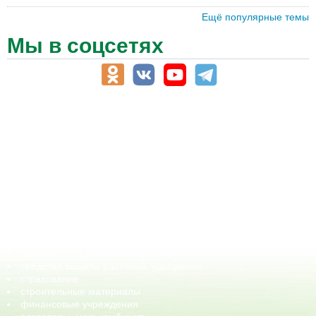
Ещё популярные темы
Мы в соцсетях
АПК-Каталог
АПК-органы управления
ветеринарные препараты, ветеринарные учреждения
ГСМ, биотопливо
корма, добавки для животных
оборудование для АПК, промышленное, весовое
обучение
сельхозпроизводители / сельхозпредприятия
сельхозтехника, запчасти
семена, посадочные материалы
средства защиты растений, удобрения
страхование
строительные материалы
финансовые учреждения