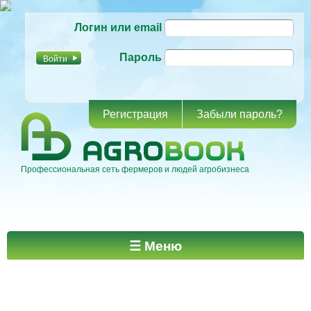
Перейти к
Логин или email
основному
содержанию
Пароль
Регистрация
Забыли пароль?
Профессиональная сеть фермеров и людей агробизнеса
Главное меню
☰ Меню