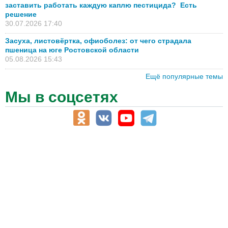
заставить работать каждую каплю пестицида? Есть
решение
30.07.2026 17:40
Засуха, листовёртка, офиоболез: от чего страдала
пшеница на юге Ростовской области
05.08.2026 15:43
Ещё популярные темы
Мы в соцсетях
АПК-Каталог
АПК-органы управления
ветеринарные препараты, ветеринарные учреждения
ГСМ, биотопливо
корма, добавки для животных
оборудование для АПК, промышленное, весовое
обучение