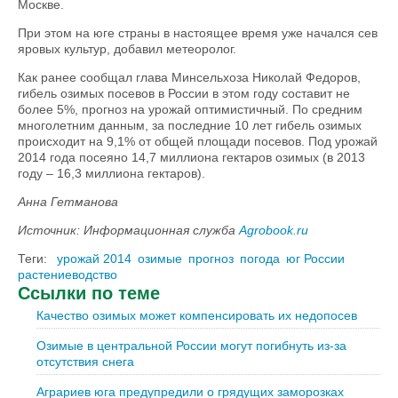
Москве.
При этом на юге страны в настоящее время уже начался сев
яровых культур, добавил метеоролог.
Как ранее сообщал глава Минсельхоза Николай Федоров,
гибель озимых посевов в России в этом году составит не
более 5%, прогноз на урожай оптимистичный. По средним
многолетним данным, за последние 10 лет гибель озимых
происходит на 9,1% от общей площади посевов. Под урожай
2014 года посеяно 14,7 миллиона гектаров озимых (в 2013
году – 16,3 миллиона гектаров).
Анна Гетманова
Источник: Информационная служба
Agrobook.ru
Теги:
урожай 2014
озимые
прогноз
погода
юг России
растениеводство
Ссылки по теме
Качество озимых может компенсировать их недопосев
Озимые в центральной России могут погибнуть из-за
отсутствия снега
Аграриев юга предупредили о грядущих заморозках