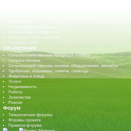
сельхозпроизводители / сельхозпредприятия
сельхозтехника, запчасти
семена, посадочные материалы
средства защиты растений, удобрения
страхование
строительные материалы
финансовые учреждения
элеваторы, мелькомбинаты
Аграрные СМИ
Объявления
Сельскохозяйственная продукция и сырье
Сельхоз техника
Сельскохозяйственная техника, оборудование, запчасти
Удобрения, агрохимия, семена, саженцы
Животные и птица
Услуги
Недвижимость
Работа
Знакомства
Разное
Форум
Тематические форумы
Форумы проекта
Правила форума