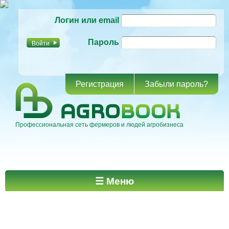
Перейти к
Логин или email
основному
содержанию
Пароль
Регистрация
Забыли пароль?
Профессиональная сеть фермеров и людей агробизнеса
Главное меню
☰ Меню