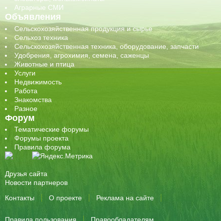
Аграрные СМИ
Объявления
Сельскохозяйственная продукция и сырье
Сельхоз техника
Сельскохозяйственная техника, оборудование, запчасти
Удобрения, агрохимия, семена, саженцы
Животные и птица
Услуги
Недвижимость
Работа
Знакомства
Разное
Форум
Тематические форумы
Форумы проекта
Правила форума
Друзья сайта
Новости партнеров
Контакты
О проекте
Реклама на сайте
Правила пользования
Правообладателям