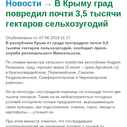
Новости
→ В Крыму град
повредил почти 3,5 тысячи
гектаров сельхозугодий
Опубликовано пт, 07.06.2019 11:27
В республике Крым от града пострадало почти 3,5
тысячи гектаров сельхозугодий, сообщает пресс-
служба регионального Минсельхоза.
По словам министра сельского хозяйства республики Андрея
Рюмшина, град «прошёл вчера (5 июня – прим.Agrobook.ru)
в Красногвардейском, Первомайском, Сакском,
Раздольненском, Симферопольском и Черноморском
районах».
Из-за непогоды «пострадала пшеница на площади почти две
тысячи гектаров. Также из-за неблагоприятных погодных
условий потерпели потери предприятия, выращивающие
такие культуры, как подсолнечник, ячмень, горох, овощи и
картофель», - уточнил он.
При этом министр отметил, что пострадавшие
агропредприятия не заключили договор о защите от