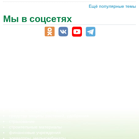
Ещё популярные темы
Мы в соцсетях
АПК-Каталог
АПК-органы управления
ветеринарные препараты, ветеринарные учреждения
ГСМ, биотопливо
корма, добавки для животных
оборудование для АПК, промышленное, весовое
обучение
сельхозпроизводители / сельхозпредприятия
сельхозтехника, запчасти
семена, посадочные материалы
средства защиты растений, удобрения
страхование
строительные материалы
финансовые учреждения
элеваторы, мелькомбинаты