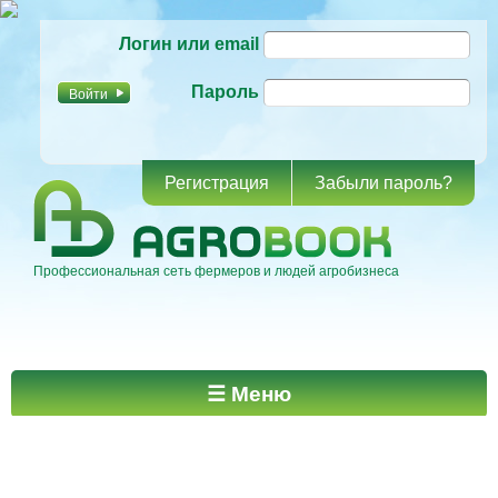
Перейти к
Логин или email
основному
содержанию
Пароль
Регистрация
Забыли пароль?
Профессиональная сеть фермеров и людей агробизнеса
Главное меню
☰ Меню