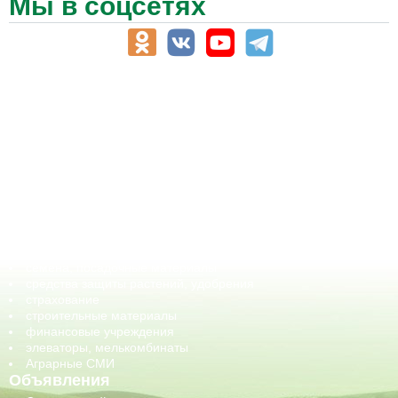
Мы в соцсетях
АПК-Каталог
АПК-органы управления
ветеринарные препараты, ветеринарные учреждения
ГСМ, биотопливо
корма, добавки для животных
оборудование для АПК, промышленное, весовое
обучение
сельхозпроизводители / сельхозпредприятия
сельхозтехника, запчасти
семена, посадочные материалы
средства защиты растений, удобрения
страхование
строительные материалы
финансовые учреждения
элеваторы, мелькомбинаты
Аграрные СМИ
Объявления