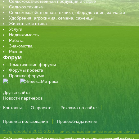
Сельскохозяйственная продукция и сырье
Сельхоз техника
Сельскохозяйственная техника, оборудование, запчасти
Удобрения, агрохимия, семена, саженцы
Животные и птица
Услуги
Недвижимость
Работа
Знакомства
Разное
Форум
Тематические форумы
Форумы проекта
Правила форума
Друзья сайта
Новости партнеров
Контакты
О проекте
Реклама на сайте
Правила пользования
Правообладателям
© Agrobook.ru 2013-2023. При использовании материалов сайта
активная ссылка на публикацию обязательна.
Сайт использует файлы cookie, необходимые для корректной работы