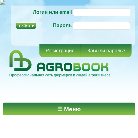
Перейти к
Логин или email
основному
содержанию
Пароль
Регистрация
Забыли пароль?
Профессиональная сеть фермеров и людей агробизнеса
Главное меню
☰ Меню