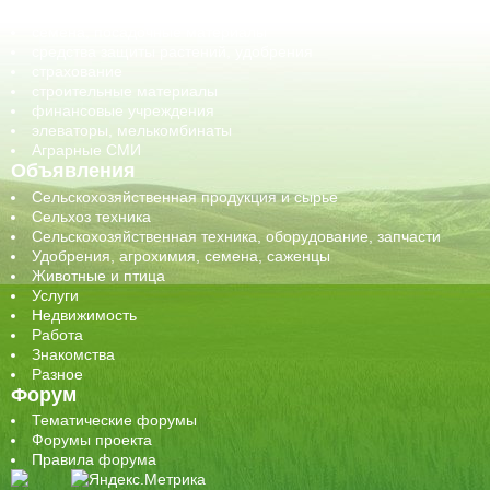
сельхозтехника, запчасти
семена, посадочные материалы
средства защиты растений, удобрения
страхование
строительные материалы
финансовые учреждения
элеваторы, мелькомбинаты
Аграрные СМИ
Объявления
Сельскохозяйственная продукция и сырье
Сельхоз техника
Сельскохозяйственная техника, оборудование, запчасти
Удобрения, агрохимия, семена, саженцы
Животные и птица
Услуги
Недвижимость
Работа
Знакомства
Разное
Форум
Тематические форумы
Форумы проекта
Правила форума