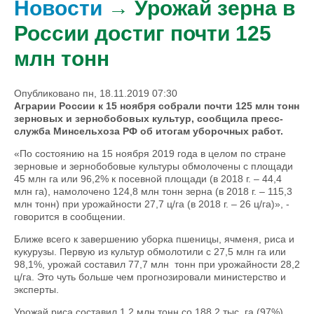
Новости
→ Урожай зерна в
России достиг почти 125
млн тонн
Опубликовано пн, 18.11.2019 07:30
Аграрии России к 15 ноября собрали почти 125 млн тонн
зерновых и зернобобовых культур, сообщила пресс-
служба Минсельхоза РФ об итогам уборочных работ.
«По состоянию на 15 ноября 2019 года в целом по стране
зерновые и зернобобовые культуры обмолочены с площади
45 млн га или 96,2% к посевной площади (в 2018 г. – 44,4
млн га), намолочено 124,8 млн тонн зерна (в 2018 г. – 115,3
млн тонн) при урожайности 27,7 ц/га (в 2018 г. – 26 ц/га)», -
говорится в сообщении.
Ближе всего к завершению уборка пшеницы, ячменя, риса и
кукурузы. Первую из культур обмолотили с 27,5 млн га или
98,1%, урожай составил 77,7 млн тонн при урожайности 28,2
ц/га. Это чуть больше чем прогнозировали министерство и
эксперты.
Урожай риса составил 1,2 млн тонн со 188,2 тыс. га (97%)