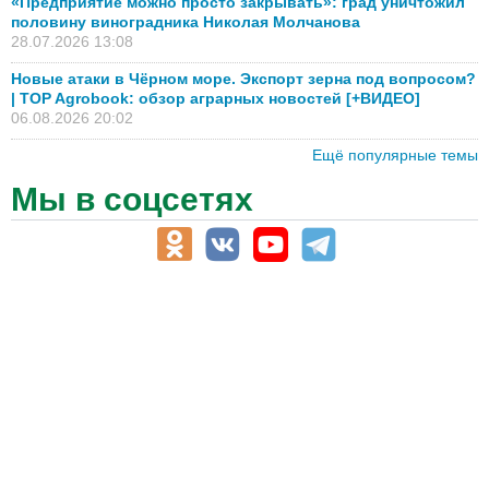
«Предприятие можно просто закрывать»: град уничтожил
половину виноградника Николая Молчанова
28.07.2026 13:08
Новые атаки в Чёрном море. Экспорт зерна под вопросом?
| TOP Agrobook: обзор аграрных новостей [+ВИДЕО]
06.08.2026 20:02
Ещё популярные темы
Мы в соцсетях
АПК-Каталог
АПК-органы управления
ветеринарные препараты, ветеринарные учреждения
ГСМ, биотопливо
корма, добавки для животных
оборудование для АПК, промышленное, весовое
обучение
сельхозпроизводители / сельхозпредприятия