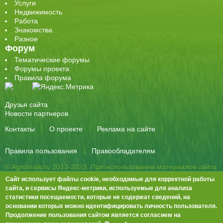
Услуги
Недвижимость
Работа
Знакомства
Разное
Форум
Тематические форумы
Форумы проекта
Правила форума
Друзья сайта
Новости партнеров
Контакты
О проекте
Реклама на сайте
Правила пользования
Правообладателям
© Agrobook.ru 2013-2023. При использовании материалов сайта
активная ссылка на публикацию обязательна.
Сайт использует файлы cookie, необходимые для корректной работы
344000, Ростов-на-Дону, ул. Города Волос, д.6, 8 этаж, офис 803
сайта, и сервисы Яндекс-метрики, используемые для анализа
статистики посещаемости, которые не содержат сведений, на
Тел./факс: +7 (863) 282-83-13 e-mail:
info@agrobook.ru
основании которых можно идентифицировать личность пользователя.
Возрастная категория сайта: 16+. Объявления на сайте не
Продолжение пользования сайтом является согласием на
премодерируются.
Положение о защите персональных данных