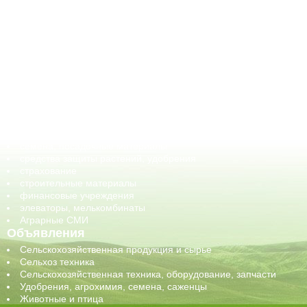
АПК-Каталог
АПК-органы управления
ветеринарные препараты, ветеринарные учреждения
ГСМ, биотопливо
корма, добавки для животных
оборудование для АПК, промышленное, весовое
обучение
сельхозпроизводители / сельхозпредприятия
сельхозтехника, запчасти
семена, посадочные материалы
средства защиты растений, удобрения
страхование
строительные материалы
финансовые учреждения
элеваторы, мелькомбинаты
Аграрные СМИ
Объявления
Сельскохозяйственная продукция и сырье
Сельхоз техника
Сельскохозяйственная техника, оборудование, запчасти
Удобрения, агрохимия, семена, саженцы
Животные и птица