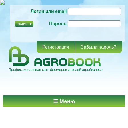
Перейти к
Логин или email
основному
содержанию
Пароль
Регистрация
Забыли пароль?
Профессиональная сеть фермеров и людей агробизнеса
Главное меню
☰ Меню