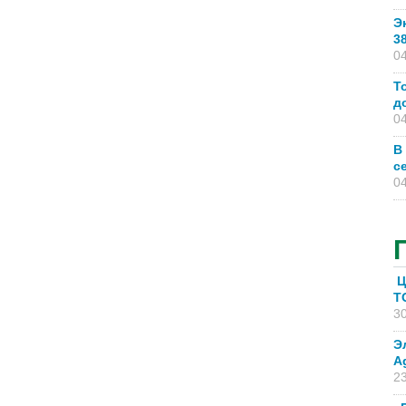
Э
3
04
Т
д
04
В
с
04
Ц
T
30
Э
A
23