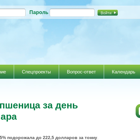
Перейти к
Пароль
основному
содержанию
ние
Спецпроекты
Вопрос-ответ
Календарь
пшеница за день
лара
5% подорожала до 222,5 долларов за тонну
.