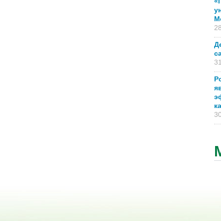
«
у
М
28
Д
с
31
Р
я
э
к
30