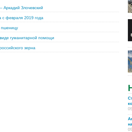
 – Аркадий Злочевский
 с февраля 2019 года
а пшеницу
 виде гуманитарной помощи
российского зерна
С
к
05
А
н
05