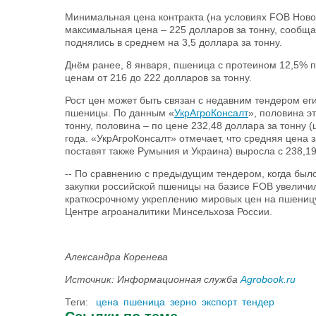
Минимальная цена контракта (на условиях FOB Новор
максимальная цена – 225 долларов за тонну, сообщает 
поднялись в среднем на 3,5 доллара за тонну.
Днём ранее, 8 января, пшеница с протеином 12,5% п
ценам от 216 до 222 долларов за тонну.
Рост цен может быть связан с недавним тендером еги
пшеницы. По данным «
УкрАгроКонсалт
», половина э
тонну, половина – по цене 232,48 доллара за тонну 
года. «УкрАгроКонсалт» отмечает, что средняя цена 
поставят также Румыния и Украина) выросла с 238,19
-- По сравнению с предыдущим тендером, когда было
закупки российской пшеницы на базисе FOB увеличилас
краткосрочному укреплению мировых цен на пшеницу,
Центре агроаналитики Минсельхоза России.
Александра Коренева
Источник: Информационная служба
Agrobook.ru
Теги:
цена
пшеница
зерно
экспорт
тендер