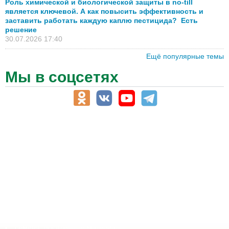
Роль химической и биологической защиты в no-till
является ключевой. А как повысить эффективность и
заставить работать каждую каплю пестицида? Есть
решение
30.07.2026 17:40
Ещё популярные темы
Мы в соцсетях
АПК-Каталог
АПК-органы управления
ветеринарные препараты, ветеринарные учреждения
ГСМ, биотопливо
корма, добавки для животных
оборудование для АПК, промышленное, весовое
обучение
сельхозпроизводители / сельхозпредприятия
сельхозтехника, запчасти
семена, посадочные материалы