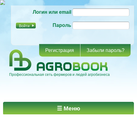
Перейти к
Логин или email
основному
содержанию
Пароль
Регистрация
Забыли пароль?
Профессиональная сеть фермеров и людей агробизнеса
Главное меню
☰ Меню