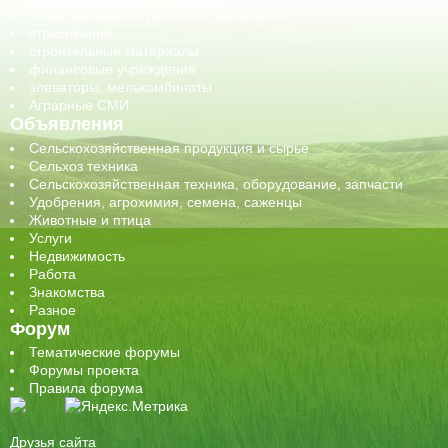
средства защиты растений, удобрения
страхование
строительные материалы
финансовые учреждения
элеваторы, мелькомбинаты
Аграрные СМИ
Объявления
Сельскохозяйственная продукция и сырье
Сельхоз техника
Сельскохозяйственная техника, оборудование, запчасти
Удобрения, агрохимия, семена, саженцы
Животные и птица
Услуги
Недвижимость
Работа
Знакомства
Разное
Форум
Тематические форумы
Форумы проекта
Правила форума
Друзья сайта