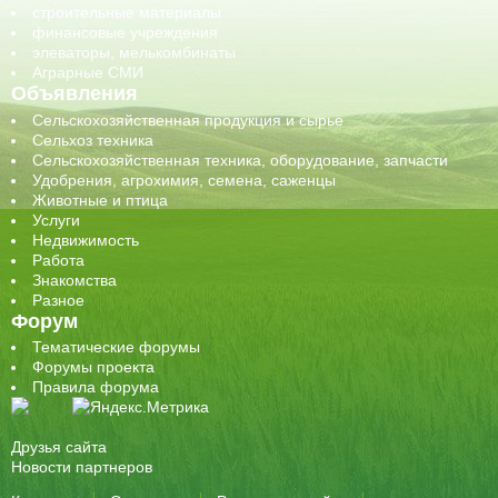
строительные материалы
финансовые учреждения
элеваторы, мелькомбинаты
Аграрные СМИ
Объявления
Сельскохозяйственная продукция и сырье
Сельхоз техника
Сельскохозяйственная техника, оборудование, запчасти
Удобрения, агрохимия, семена, саженцы
Животные и птица
Услуги
Недвижимость
Работа
Знакомства
Разное
Форум
Тематические форумы
Форумы проекта
Правила форума
Друзья сайта
Новости партнеров