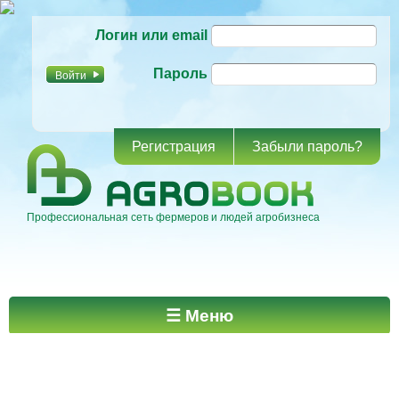
Перейти к
Логин или email
основному
содержанию
Пароль
Регистрация
Забыли пароль?
Профессиональная сеть фермеров и людей агробизнеса
Главное меню
☰ Меню