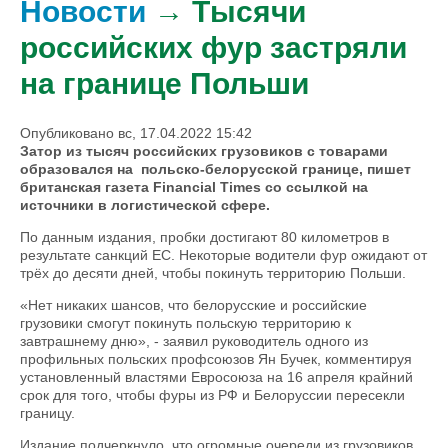
Новости
→ Тысячи
российских фур застряли
на границе Польши
Опубликовано вс, 17.04.2022 15:42
Затор из тысяч российских грузовиков с товарами
образовался на польско-белорусской границе, пишет
британская газета Financial Times со ссылкой на
источники в логистической сфере.
По данным издания, пробки достигают 80 километров в
результате санкций ЕС. Некоторые водители фур ожидают от
трёх до десяти дней, чтобы покинуть территорию Польши.
«Нет никаких шансов, что белорусские и российские
грузовики смогут покинуть польскую территорию к
завтрашнему дню», - заявил руководитель одного из
профильных польских профсоюзов Ян Бучек, комментируя
установленный властями Евросоюза на 16 апреля крайний
срок для того, чтобы фуры из РФ и Белоруссии пересекли
границу.
Издание подчеркнуло, что огромные очереди из грузовиков