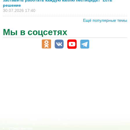
решение
30.07.2026 17:40
Ещё популярные темы
Мы в соцсетях
АПК-Каталог
АПК-органы управления
ветеринарные препараты, ветеринарные учреждения
ГСМ, биотопливо
корма, добавки для животных
оборудование для АПК, промышленное, весовое
обучение
сельхозпроизводители / сельхозпредприятия
сельхозтехника, запчасти
семена, посадочные материалы
средства защиты растений, удобрения
страхование