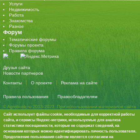
Услуги
Недвижимость
Работа
Знакомства
Разное
Форум
Тематические форумы
Форумы проекта
Правила форума
Друзья сайта
Новости партнеров
Контакты
О проекте
Реклама на сайте
Правила пользования
Правообладателям
© Agrobook.ru 2013-2023. При использовании материалов сайта
активная ссылка на публикацию обязательна.
Сайт использует файлы cookie, необходимые для корректной работы
344000, Ростов-на-Дону, ул. Города Волос, д.6, 8 этаж, офис 803
сайта, и сервисы Яндекс-метрики, используемые для анализа
статистики посещаемости, которые не содержат сведений, на
Тел./факс: +7 (863) 282-83-13 e-mail:
info@agrobook.ru
основании которых можно идентифицировать личность пользователя.
Возрастная категория сайта: 16+. Объявления на сайте не
Продолжение пользования сайтом является согласием на
премодерируются.
Положение о защите персональных данных