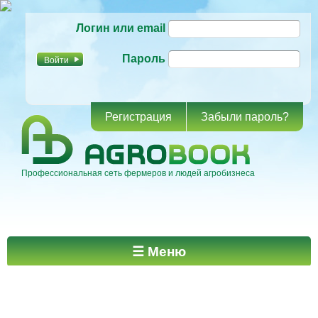
Перейти к
Логин или email
основному
содержанию
Пароль
Регистрация
Забыли пароль?
Профессиональная сеть фермеров и людей агробизнеса
Главное меню
☰ Меню