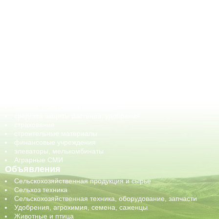
АПК-Каталог
АПК-органы управления
ветеринарные препараты, ветеринарные учреждения
ГСМ, биотопливо
корма, добавки для животных
оборудование для АПК, промышленное, весовое
обучение
сельхозпроизводители / сельхозпредприятия
сельхозтехника, запчасти
семена, посадочные материалы
средства защиты растений, удобрения
страхование
строительные материалы
финансовые учреждения
элеваторы, мелькомбинаты
Аграрные СМИ
Объявления
Сельскохозяйственная продукция и сырье
Сельхоз техника
Сельскохозяйственная техника, оборудование, запчасти
Удобрения, агрохимия, семена, саженцы
Животные и птица