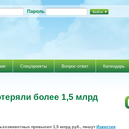
Перейти к
Пароль
основному
содержанию
ние
Спецпроекты
Вопрос-ответ
Календарь
еряли более 1,5 млрд
ьхозживотных превысил 1,5 млрд руб., пишут
Известия