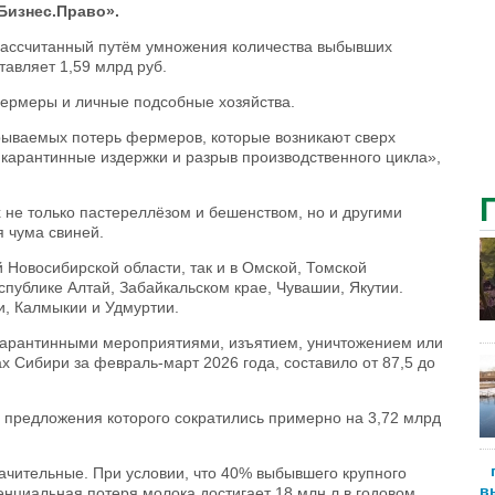
.Бизнес.Право».
ассчитанный путём умножения количества выбывших
тавляет 1,59 млрд руб.
фермеры и личные подсобные хозяйства.
рываемых потерь фермеров, которые возникают сверх
 карантинные издержки и разрыв производственного цикла»,
 не только пастереллёзом и бешенством, но и другими
 чума свиней.
Новосибирской области, так и в Омской, Томской
спублике Алтай, Забайкальском крае, Чувашии, Якутии.
и, Калмыкии и Удмуртии.
х карантинными мероприятиями, изъятием, уничтожением или
х Сибири за февраль-март 2026 года, составило от 87,5 до
, предложения которого сократились примерно на 3,72 млрд
ачительные. При условии, что 40% выбывшего крупного
в
енциальная потеря молока достигает 18 млн л в годовом