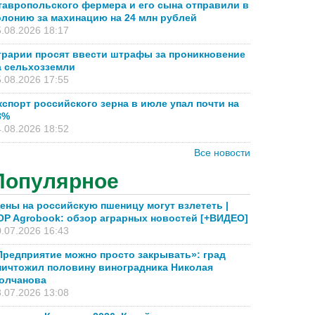
тавропольского фермера и его сына отправили в
олонию за махинацию на 24 млн рублей
.08.2026 18:17
грарии просят ввести штрафы за проникновение
а сельхозземли
.08.2026 17:55
кспорт российского зерна в июле упал почти на
8%
.08.2026 18:52
Все новости
Популярное
ены на российскую пшеницу могут взлететь |
OP Agrobook: обзор аграрных новостей [+ВИДЕО]
.07.2026 16:43
Предприятие можно просто закрывать»: град
ничтожил половину виноградника Николая
олчанова
.07.2026 13:08