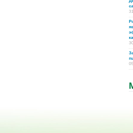
Д
с
31
Р
я
э
к
30
З
п
05