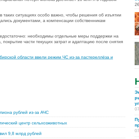
26
 таких ситуациях особо важно, чтобы решения об изъятии
ались документами, а компенсации собственникам
недостаточно: необходимы отдельные меры поддержки на
, покрытие части текущих затрат и адаптацию после снятия
бирской области ввели режим ЧС из-за пастереллёза и
Э
р
у
07
лиона рублей из-за АЧС
П
тический центр сельхозживотных
п
07
вил 9,8 млрд рублей