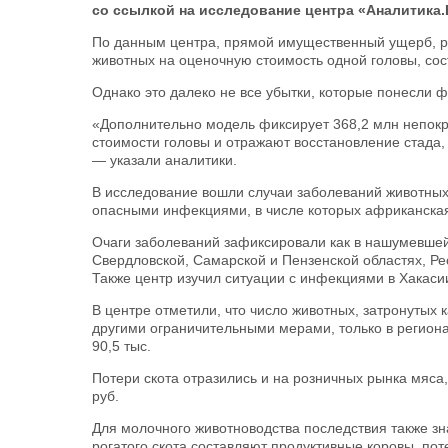
со ссылкой на исследование центра «Аналитика
По данным центра, прямой имущественный ущерб, р
животных на оценочную стоимость одной головы, сос
Однако это далеко не все убытки, которые понесли 
«Дополнительно модель фиксирует 368,2 млн непок
стоимости головы и отражают восстановление стада,
— указали аналитики.
В исследование вошли случаи заболеваний животных
опасными инфекциями, в числе которых африканская
Очаги заболеваний зафиксировали как в нашумевшей 
Свердловской, Самарской и Пензенской областях, Ре
Также центр изучил ситуации с инфекциями в Хакаси
В центре отметили, что число животных, затронуты
другими ограничительными мерами, только в региона
90,5 тыс.
Потери скота отразились и на розничных рынка мяса
руб.
Для молочного животноводства последствия также зн
рогатого скота составляют продуктивные коровы, пот