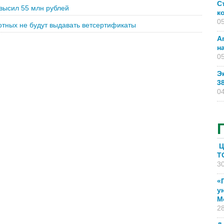
С
евысил 55 млн рублей
к
05
тных не будут выдавать ветсертификаты
А
н
05
Э
3
04
Ц
T
30
«
у
М
28