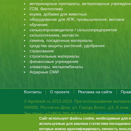
ветеринарные препараты, ветеринарные учрежден
ГСМ, биотопливо
корма, добавки для животных
оборудование для АПК, промышленное, весовое
обучение
сельхозпроизводители / сельхозпредприятия
сельхозтехника, запчасти
семена, посадочные материалы
средства защиты растений, удобрения
страхование
строительные материалы
финансовые учреждения
элеваторы, мелькомбинаты
Аграрные СМИ
Контакты
О проекте
Реклама на сайте
Прав
© Agrobook.ru 2013-2023. При использовании материал
344000, Ростов-на-Дону, ул. Города Волос, д.6, 8 этаж
Тел./факс: +7 (863) 282-83-13 e-mail:
info@agrobook.ru
Сайт использует файлы cookie, необходимые для к
Возрастная категория сайта: 16+. Объявления на сай
используемые для анализа статистики посещаемост
Гала Алиевна Каймакчи – редактор, тел.: (863) 282-83
которых можно идентифицировать личность пользо