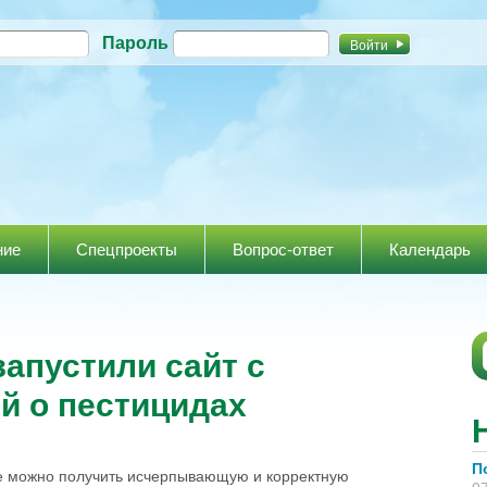
Перейти к
Пароль
основному
содержанию
ние
Спецпроекты
Вопрос-ответ
Календарь
запустили сайт с
й о пестицидах
П
е можно получить исчерпывающую и корректную