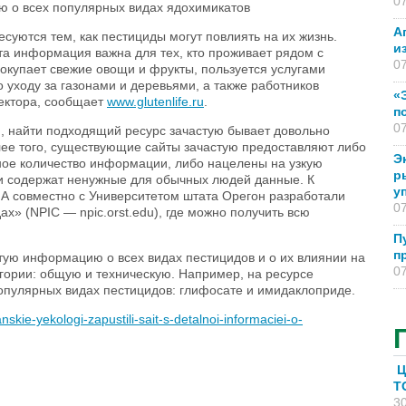
07
 о всех популярных видах ядохимикатов
А
суются тем, как пестициды могут повлиять на их жизнь.
и
та информация важна для тех, кто проживает рядом с
07
окупает свежие овощи и фрукты, пользуется услугами
 уходу за газонами и деревьями, а также работников
«
сектора, сообщает
www.glutenlife.ru
.
п
07
ю, найти подходящий ресурс зачастую бывает довольно
лее того, существующие сайты зачастую предоставляют либо
Э
ное количество информации, либо нацелены на узкую
р
и содержат ненужные для обычных людей данные. К
у
А совместно с Университетом штата Орегон разработали
07
» (NPIC — npic.orst.edu), где можно получить всю
П
п
тую информацию о всех видах пестицидов и о их влиянии на
07
гории: общую и техническую. Например, на ресурсе
опулярных видах пестицидов: глифосате и имидаклоприде.
nskie-yekologi-zapustili-sait-s-detalnoi-informaciei-o-
Ц
T
30