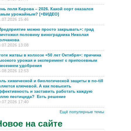
ень поля Кирова – 2026. Какой сорт оказался
амым урожайным? [+ВИДЕО]
.07.2026 15:46
Предприятие можно просто закрывать»: град
ничтожил половину виноградника Николая
олчанова
.07.2026 13:08
тоги жатвы в колхозе «50 лет Октября»: причина
ысокого урожая и эксперимент с припосевным
несением удобрения
.08.2026 12:53
оль химической и биологической защиты в no-till
вляется ключевой. А как повысить
ффективность и заставить работать каждую
аплю пестицида? Есть решение
.07.2026 17:40
Ещё популярные темы
Новое на сайте