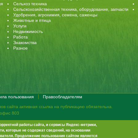
ия
Сельхоз техника
Сельскохозяйственная техника, оборудование, запчасти
Удобрения, агрохимия, семена, саженцы
Животные и птица
Услуги
Недвижимость
Работа
Знакомства
Разное
ила пользования
Правообладателям
ов сайта активная ссылка на публикацию обязательна.
, офис 803
орректной работы сайта, и сервисы Яндекс-метрики,
те не премодерируются.
Положение о защите персональных данных
и, которые не содержат сведений, на основании
-13
info@agrobook.ru
вателя. Продолжение пользования сайтом является