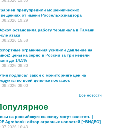
.08.2026 19:50
грариев предупредили мошеннических
звещениях от имени Россельхознадзора
.08.2026 19:29
Эфко» остановила работу терминала в Тамани
осле атаки
.08.2026 15:58
кспортные ограничения усилили давление на
ынок: цены на зерно в России за три недели
пали до 14,5%
.08.2026 08:30
утин подписал закон о мониторинге цен на
родукты по всей цепочке поставок
.08.2026 08:00
Все новости
Популярное
ены на российскую пшеницу могут взлететь |
OP Agrobook: обзор аграрных новостей [+ВИДЕО]
.07.2026 16:43