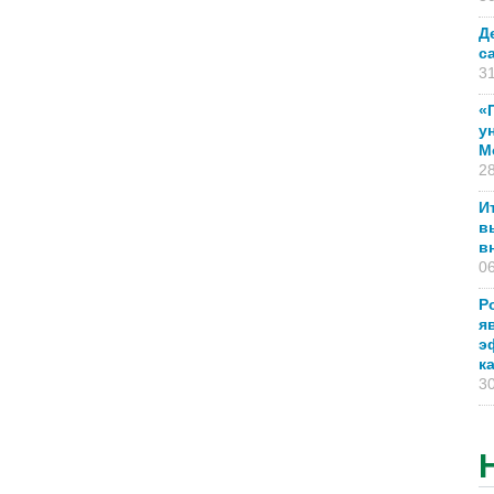
Д
с
31
«
у
М
28
И
в
в
06
Р
я
э
к
30