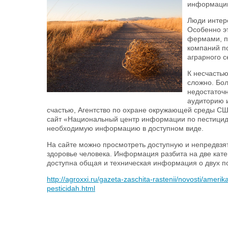
информацию
Люди интере
Особенно э
фермами, п
компаний по
аграрного 
К несчасть
сложно. Бо
недостаточ
аудиторию 
счастью, Агентство по охране окружающей среды СШ
сайт «Национальный центр информации по пестицидах
необходимую информацию в доступном виде.
На сайте можно просмотреть доступную и непредвзя
здоровье человека. Информация разбита на две кате
доступна общая и техническая информация о двух п
http://agroxxi.ru/gazeta-zaschita-rastenii/novosti/amerika
pesticidah.html