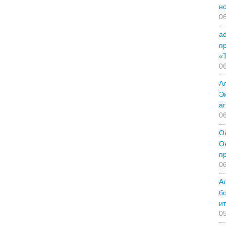
н
06
a
п
«
06
А
Э
а
06
О
О
п
06
А
б
и
05