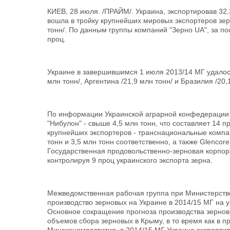
КИЕВ, 28 июля. /ПРАЙМ/. Украина, экспортировав 32,
вошла в тройку крупнейших мировых экспортеров зерн
тонн/. По данным группы компаний "Зерно UA", за по
проц.
Украине в завершившимся 1 июля 2013/14 МГ удалось
млн тонн/, Аргентина /21,9 млн тонн/ и Бразилия /20,
По информации Украинской аграрной конфедерации /
"Нибулон" - свыше 4,5 млн тонн, что составляет 14 
крупнейших экспортеров - транснациональные компа
тонн и 3,5 млн тонн соответственно, а также Glencore 
Государственная продовольственно-зерновая корпора
контролируя 9 проц украинского экспорта зерна.
Межведомственная рабочая группа при Министерстве
производство зерновых на Украине в 2014/15 МГ на у
Основное сокращение прогноза производства зернов
объемов сбора зерновых в Крыму, в то время как в 