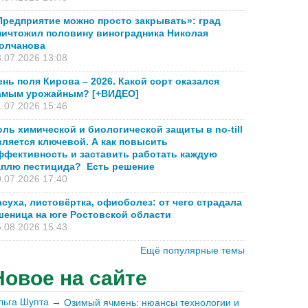
Предприятие можно просто закрывать»: град
ничтожил половину виноградника Николая
олчанова
.07.2026 13:08
ень поля Кирова – 2026. Какой сорт оказался
амым урожайным? [+ВИДЕО]
.07.2026 15:46
оль химической и биологической защиты в no-till
вляется ключевой. А как повысить
ффективность и заставить работать каждую
аплю пестицида? Есть решение
.07.2026 17:40
асуха, листовёртка, офиоболез: от чего страдала
шеница на юге Ростовской области
.08.2026 15:43
Ещё популярные темы
Новое на сайте
льга Шупта
→
Озимый ячмень: нюансы технологии и