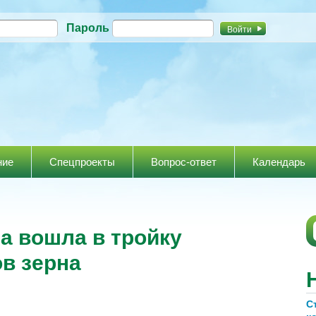
Перейти к
Пароль
основному
содержанию
ние
Спецпроекты
Вопрос-ответ
Календарь
ина вошла в тройку
в зерна
С