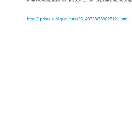
Минэкономразвития, в 2014/15 МГ Украина экспортир
http://1prime.ru/Agriculture/20140728/789025121.html