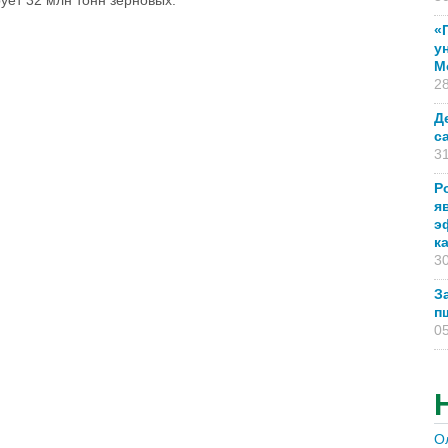
ует 32 млн тонн зерновых.
«
у
М
28
Д
с
31
Р
я
э
к
30
З
п
05
О