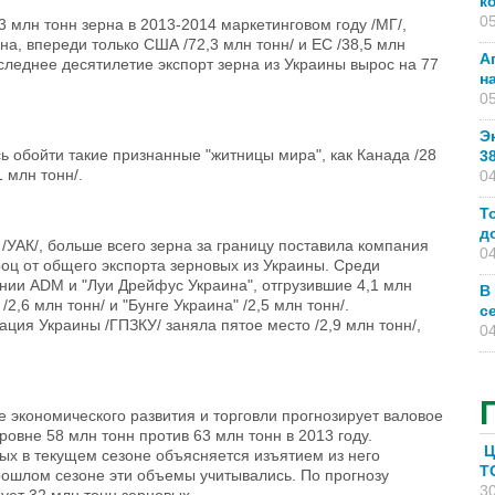
к
05
3 млн тонн зерна в 2013-2014 маркетинговом году /МГ/,
а, впереди только США /72,3 млн тонн/ и ЕС /38,5 млн
А
следнее десятилетие экспорт зерна из Украины вырос на 77
н
05
Э
 обойти такие признанные "житницы мира", как Канада /28
3
1 млн тонн/.
04
Т
д
УАК/, больше всего зерна за границу поставила компания
04
проц от общего экспорта зерновых из Украины. Среди
нии ADM и "Луи Дрейфус Украина", отгрузившие 4,1 млн
В
/2,6 млн тонн/ и "Бунге Украина" /2,5 млн тонн/.
с
ция Украины /ГПЗКУ/ заняла пятое место /2,9 млн тонн/,
04
 экономического развития и торговли прогнозирует валовое
ровне 58 млн тонн против 63 млн тонн в 2013 году.
Ц
ых в текущем сезоне объясняется изъятием из него
T
прошлом сезоне эти объемы учитывались. По прогнозу
30