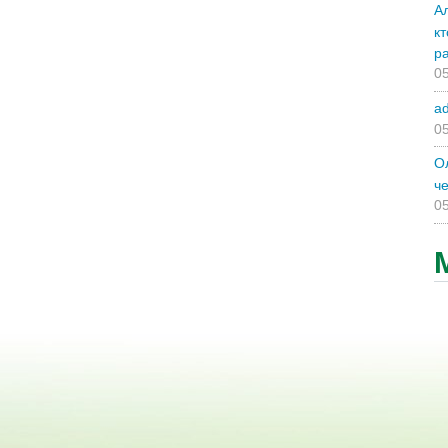
А
к
р
05
a
05
О
ч
05