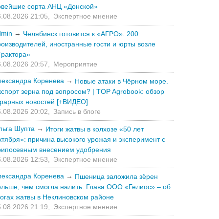
овейшие сорта АНЦ «Донской»
.08.2026 21:05,
Экспертное мнение
dmin
→
Челябинск готовится к «АГРО»: 200
роизводителей, иностранные гости и юрты возле
Трактора»
.08.2026 20:57,
Мероприятие
лександра Коренева
→
Новые атаки в Чёрном море.
кспорт зерна под вопросом? | TOP Agrobook: обзор
грарных новостей [+ВИДЕО]
.08.2026 20:02,
Запись в блоге
льга Шупта
→
Итоги жатвы в колхозе «50 лет
ктября»: причина высокого урожая и эксперимент с
рипосевным внесением удобрения
.08.2026 12:53,
Экспертное мнение
лександра Коренева
→
Пшеница заложила зёрен
ольше, чем смогла налить. Глава ООО «Гелиос» – об
тогах жатвы в Неклиновском районе
.08.2026 21:19,
Экспертное мнение