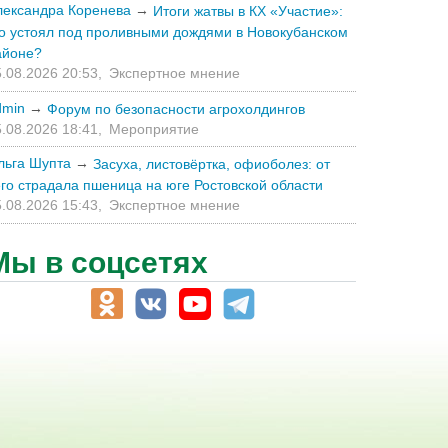
лександра Коренева
→
Итоги жатвы в КХ «Участие»:
то устоял под проливными дождями в Новокубанском
айоне?
.08.2026 20:53,
Экспертное мнение
dmin
→
Форум по безопасности агрохолдингов
.08.2026 18:41,
Мероприятие
льга Шупта
→
Засуха, листовёртка, офиоболез: от
его страдала пшеница на юге Ростовской области
.08.2026 15:43,
Экспертное мнение
Мы в соцсетях