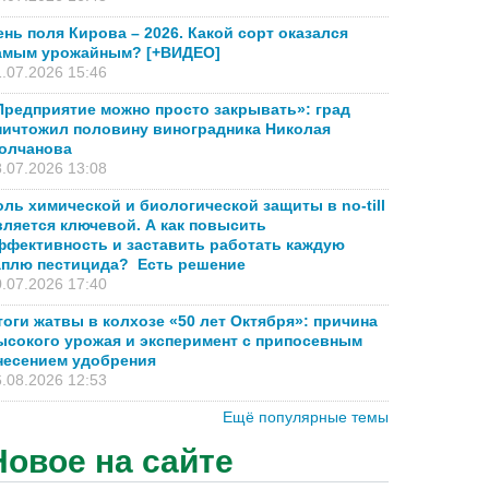
ень поля Кирова – 2026. Какой сорт оказался
амым урожайным? [+ВИДЕО]
.07.2026 15:46
Предприятие можно просто закрывать»: град
ничтожил половину виноградника Николая
олчанова
.07.2026 13:08
оль химической и биологической защиты в no-till
вляется ключевой. А как повысить
ффективность и заставить работать каждую
аплю пестицида? Есть решение
.07.2026 17:40
тоги жатвы в колхозе «50 лет Октября»: причина
ысокого урожая и эксперимент с припосевным
несением удобрения
.08.2026 12:53
Ещё популярные темы
Новое на сайте