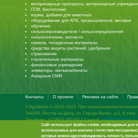
ветеринарные препараты, ветеринарные учрежден
ГСМ, биотопливо
корма, добавки для животных
оборудование для АПК, промышленное, весовое
обучение
сельхозпроизводители / сельхозпредприятия
сельхозтехника, запчасти
семена, посадочные материалы
средства защиты растений, удобрения
страхование
строительные материалы
финансовые учреждения
элеваторы, мелькомбинаты
Аграрные СМИ
Контакты
О проекте
Реклама на сайте
Прав
© Agrobook.ru 2013-2023. При использовании материал
344000, Ростов-на-Дону, ул. Города Волос, д.6, 8 этаж
Тел./факс: +7 (863) 282-83-13 e-mail:
info@agrobook.ru
Сайт использует файлы cookie, необходимые для к
Возрастная категория сайта: 16+. Объявления на сай
используемые для анализа статистики посещаемост
Гала Алиевна Каймакчи – редактор, тел.: (863) 282-83
которых можно идентифицировать личность пользо