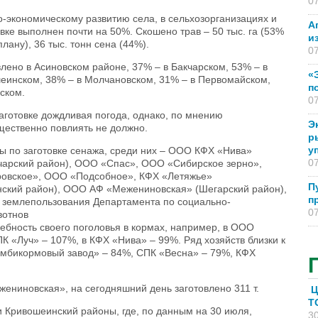
07
экономическому развитию села, в сельхозорганизациях и
А
вке выполнен почти на 50%. Скошено трав – 50 тыс. га (53%
и
плану), 36 тыс. тонн сена (44%).
07
лено в Асиновском районе, 37% – в Бакчарском, 53% – в
«
шеинском, 38% – в Молчановском, 31% – в Первомайском,
п
ском.
07
аготовке дождливая погода, однако, по мнению
Э
щественно повлиять не должно.
р
у
ы по заготовке сенажа, среди них – ООО КФХ «Нива»
07
чарский район), ООО «Спас», ООО «Сибирское зерно»,
ровское», ООО «Подсобное», КФХ «Летяжье»
П
нский район), ООО АФ «Межениновская» (Шегарский район),
п
и землепользования Департамента по социально-
07
вотнов
ебность своего поголовья в кормах, например, в ООО
К «Луч» – 107%, в КФХ «Нива» – 99%. Ряд хозяйств близки к
мбикормовый завод» – 84%, СПК «Весна» – 79%, КФХ
ениновская», на сегодняшний день заготовлено 311 т.
Ц
T
 Кривошеинский районы, где, по данным на 30 июля,
30