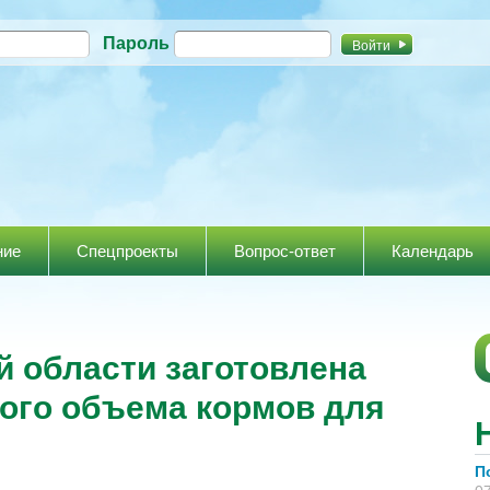
Перейти к
Пароль
основному
содержанию
ние
Спецпроекты
Вопрос-ответ
Календарь
кой области заготовлена
ого объема кормов для
П