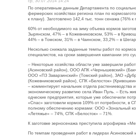
ср, 30.07.2014 14:24
По оперативным данным Департамента по социально-
фермерских хозяйствах региона план по кормозагото
к плану). Заготовлено 142,4 тыс. тонн сенажа (76% к 
60% от необходимого на зиму объема кормов заготов
Зырянском, 47% – в Кожевниковском, 53% – в Криво
44% – в Томском, 31% – в Чаинском, 33,2% – в Шегар
Несколько снижала заданные темпы работ по кормоз
специалистов, на сроки завершения кампании это су
– Некоторые хозяйства области уже завершили работ
(Асиновский район), ООО АПК «Чернышевский» (Бак
ООО «ПЗ Заварзинский» (Томский район), ЗАО «Дуб
(Кожевниковский район), СПК «Белосток» (Кривошеи
– комментирует начальник отдела растениеводства 
экономическому развитию села Иван Пуль. – Есть жи
одческие предприятия, которые уже обеспечили потр
«Спас» заготовили кормов 109% от потребности, в СП
полному обеспечению кормами: ООО «Зональный ко
«Летяжье» – 74%, СПК «Белосток» – 71%.
К заготовке зерносенажа преступила агрофирма «Меж
По темпам проведения работ в лидерах Асиновский и