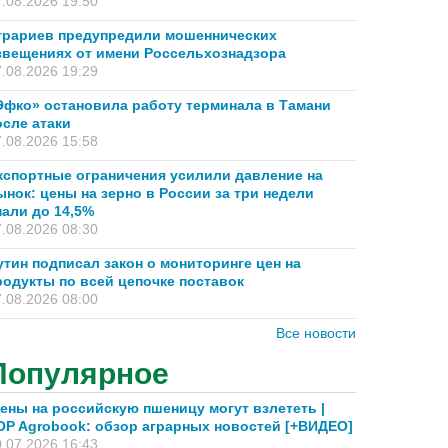
.08.2026 19:50
грариев предупредили мошеннических
звещениях от имени Россельхознадзора
.08.2026 19:29
Эфко» остановила работу терминала в Тамани
осле атаки
.08.2026 15:58
кспортные ограничения усилили давление на
ынок: цены на зерно в России за три недели
пали до 14,5%
.08.2026 08:30
утин подписал закон о мониторинге цен на
родукты по всей цепочке поставок
.08.2026 08:00
Все новости
Популярное
ены на российскую пшеницу могут взлететь |
OP Agrobook: обзор аграрных новостей [+ВИДЕО]
.07.2026 16:43