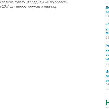
словную голову. В среднем же по области,
а 13,7 центнеров кормовых единиц.
Д
с
31
«
у
М
28
Р
я
э
к
30
И
в
в
06