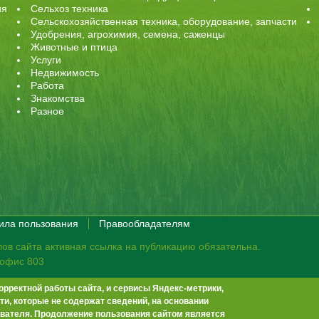
ия
Сельхоз техника
Сельскохозяйственная техника, оборудование, запчасти
Удобрения, агрохимия, семена, саженцы
Животные и птица
Услуги
Недвижимость
Работа
Знакомства
Разное
ила пользования
Правообладателям
ов сайта активная ссылка на публикацию обязательна.
, офис 803
орректной работы сайта, и сервисы Яндекс-метрики,
те не премодерируются.
Положение о защите персональных данных
и, которые не содержат сведений, на основании
-13
info@agrobook.ru
вателя. Продолжение пользования сайтом является