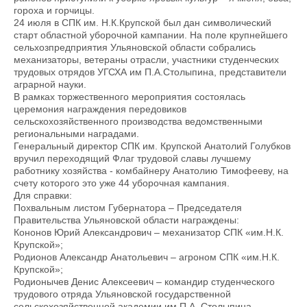
гороха и горчицы.
24 июля в СПК им. Н.К.Крупской был дан символический
старт областной уборочной кампании. На поле крупнейшего
сельхозпредприятия Ульяновской области собрались
механизаторы, ветераны отрасли, участники студенческих
трудовых отрядов УГСХА им П.А.Столыпина, представители
аграрной науки.
В рамках торжественного мероприятия состоялась
церемония награждения передовиков
сельскохозяйственного производства ведомственными
региональными наградами.
Генеральный директор СПК им. Крупской Анатолий Голубков
вручил переходящий Флаг трудовой славы лучшему
работнику хозяйства - комбайнеру Анатолию Тимофееву, на
счету которого это уже 44 уборочная кампания.
Для справки:
Похвальным листом Губернатора – Председателя
Правительства Ульяновской области награждены:
Кононов Юрий Александрович – механизатор СПК «им.Н.К.
Крупской»;
Родионов Александр Анатольевич – агроном СПК «им.Н.К.
Крупской»;
Родионычев Денис Алексеевич – командир студенческого
трудового отряда Ульяновской государственной
сельскохозяйственной академии им.П.А. Столыпина.