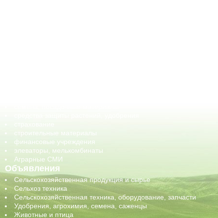
АПК-Каталог
АПК-органы управления
ветеринарные препараты, ветеринарные учреждения
ГСМ, биотопливо
корма, добавки для животных
оборудование для АПК, промышленное, весовое
обучение
сельхозпроизводители / сельхозпредприятия
сельхозтехника, запчасти
семена, посадочные материалы
средства защиты растений, удобрения
страхование
строительные материалы
финансовые учреждения
элеваторы, мелькомбинаты
Аграрные СМИ
Объявления
Сельскохозяйственная продукция и сырье
Сельхоз техника
Сельскохозяйственная техника, оборудование, запчасти
Удобрения, агрохимия, семена, саженцы
Животные и птица