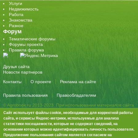
Услуги
Недвижимость
Работа
Знакомства
Разное
Форум
Тематические форумы
Форумы проекта
Правила форума
Друзья сайта
Новости партнеров
Контакты
О проекте
Реклама на сайте
Правила пользования
Правообладателям
© Agrobook.ru 2013-2023. При использовании материалов сайта
активная ссылка на публикацию обязательна.
Сайт использует файлы cookie, необходимые для корректной работы
344000, Ростов-на-Дону, ул. Города Волос, д.6, 8 этаж, офис 803
сайта, и сервисы Яндекс-метрики, используемые для анализа
статистики посещаемости, которые не содержат сведений, на
Тел./факс: +7 (863) 282-83-13 e-mail:
info@agrobook.ru
основании которых можно идентифицировать личность пользователя.
Возрастная категория сайта: 16+. Объявления на сайте не
Продолжение пользования сайтом является согласием на
премодерируются.
Положение о защите персональных данных