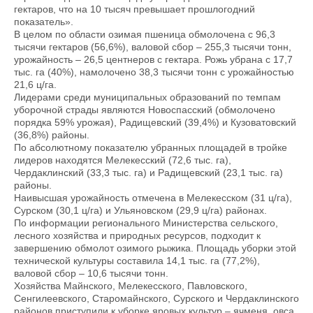
гектаров, что на 10 тысяч превышает прошлогодний
показатель».
В целом по области озимая пшеница обмолочена с 96,3
тысячи гектаров (56,6%), валовой сбор – 255,3 тысячи тонн,
урожайность – 26,5 центнеров с гектара. Рожь убрана с 17,7
тыс. га (40%), намолочено 38,3 тысячи тонн с урожайностью
21,6 ц/га.
Лидерами среди муниципальных образований по темпам
уборочной страды являются Новоспасский (обмолочено
порядка 59% урожая), Радищевский (39,4%) и Кузоватовский
(36,8%) районы.
По абсолютному показателю убранных площадей в тройке
лидеров находятся Мелекесский (72,6 тыс. га),
Чердаклинский (33,3 тыс. га) и Радищевский (23,1 тыс. га)
районы.
Наивысшая урожайность отмечена в Мелекесском (31 ц/га),
Сурском (30,1 ц/га) и Ульяновском (29,9 ц/га) районах.
По информации регионального Министерства сельского,
лесного хозяйства и природных ресурсов, подходит к
завершению обмолот озимого рыжика. Площадь уборки этой
технической культуры составила 14,1 тыс. га (77,2%),
валовой сбор – 10,6 тысячи тонн.
Хозяйства Майнского, Мелекесского, Павловского,
Сенгилеевского, Старомайнского, Сурского и Чердаклинского
районов приступили к уборке яровых культур – ячменя, овса,