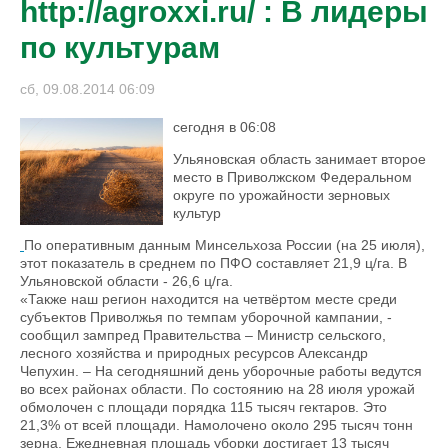
http://agroxxi.ru/ : В лидеры
по культурам
сб, 09.08.2014 06:09
сегодня в 06:08
Ульяновская область занимает второе
место в Приволжском Федеральном
округе по урожайности зерновых
культур
По оперативным данным Минсельхоза России (на 25 июля),
этот показатель в среднем по ПФО составляет 21,9 ц/га. В
Ульяновской области - 26,6 ц/га.
«Также наш регион находится на четвёртом месте среди
субъектов Приволжья по темпам уборочной кампании, -
сообщил зампред Правительства – Министр сельского,
лесного хозяйства и природных ресурсов Александр
Чепухин. – На сегодняшний день уборочные работы ведутся
во всех районах области. По состоянию на 28 июля урожай
обмолочен с площади порядка 115 тысяч гектаров. Это
21,3% от всей площади. Намолочено около 295 тысяч тонн
зерна. Ежедневная площадь уборки достигает 13 тысяч