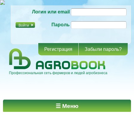
Перейти к
Логин или email
основному
содержанию
Пароль
Регистрация
Забыли пароль?
Профессиональная сеть фермеров и людей агробизнеса
Главное меню
☰ Меню