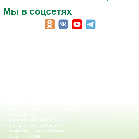
Мы в соцсетях
АПК-Каталог
АПК-органы управления
ветеринарные препараты, ветеринарные учреждения
ГСМ, биотопливо
корма, добавки для животных
оборудование для АПК, промышленное, весовое
обучение
сельхозпроизводители / сельхозпредприятия
сельхозтехника, запчасти
семена, посадочные материалы
средства защиты растений, удобрения
страхование
строительные материалы
финансовые учреждения
элеваторы, мелькомбинаты
Аграрные СМИ