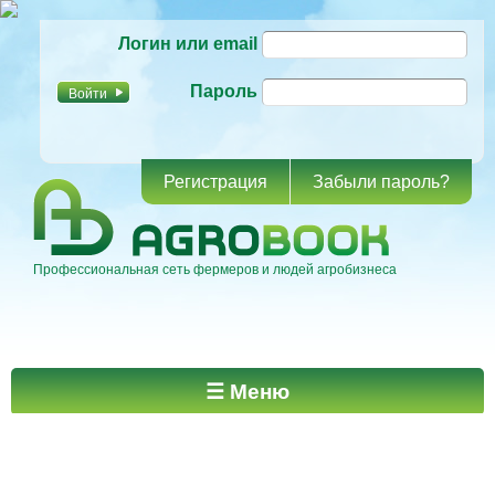
Перейти к
Логин или email
основному
содержанию
Пароль
Регистрация
Забыли пароль?
Профессиональная сеть фермеров и людей агробизнеса
Главное меню
☰ Меню