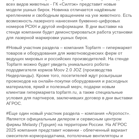
всех видов животных - ГК «Силтэк» представит новые
модели ушных бирок. Новинка отличается надёжным
креплением и свободным вращением на ухе животного. Есть
возможность лазерного нанесения буквенно-цифровых
номеров РСХН и другой информации. В дни выставки на
стенде компании будет демонстрироваться работа установки
для лазерной маркировки ушных бирок.
#Новый участник раздела – компания Topfarm – гипермаркет
товаров и оборудования для животноводческих ферм от
ведущих мировых и российских производителей. На стенде
Topfarm можно будет увидеть уникального робота-
пододвигателя кормов Moov 2.0 JOZ (производства
Нидерланды). Кроме того, посетителей ждут розыгрыши
промокодов на онлайн-покупки оборудования и расходных
материалов, яркий и полезный мерч, подарки новым
клиентам гипермаркета topfarm.ru, а также специальные
условия для партнеров, заключивших договор в дни выставки
АГРОС.
#Еще один новый участник раздела – компания «Агропост».
Является официальным дилером и сервисным центром
фирмы Melasty (Турция) на территории России. На АГРОС
2025 компания представит новинки - облегченный вариант
смесителя-кормораздатчика, потолочные вентиляторы и