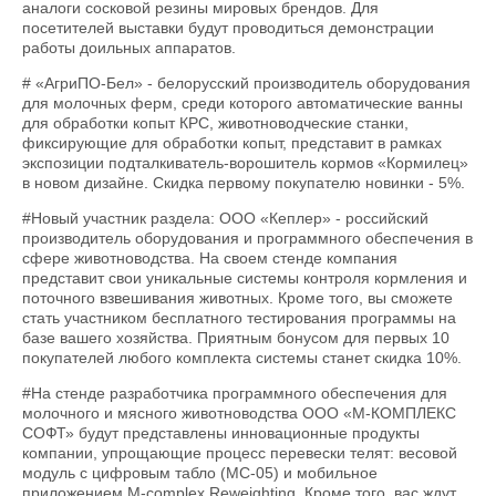
аналоги сосковой резины мировых брендов. Для
посетителей выставки будут проводиться демонстрации
работы доильных аппаратов.
# «АгриПО-Бел» - белорусский производитель оборудования
для молочных ферм, среди которого автоматические ванны
для обработки копыт КРС, животноводческие станки,
фиксирующие для обработки копыт, представит в рамках
экспозиции подталкиватель-ворошитель кормов «Кормилец»
в новом дизайне. Скидка первому покупателю новинки - 5%.
#Новый участник раздела: ООО «Кеплер» - российский
производитель оборудования и программного обеспечения в
сфере животноводства. На своем стенде компания
представит свои уникальные системы контроля кормления и
поточного взвешивания животных. Кроме того, вы сможете
стать участником бесплатного тестирования программы на
базе вашего хозяйства. Приятным бонусом для первых 10
покупателей любого комплекта системы станет скидка 10%.
#На стенде разработчика программного обеспечения для
молочного и мясного животноводства ООО «М-КОМПЛЕКС
СОФТ» будут представлены инновационные продукты
компании, упрощающие процесс перевески телят: весовой
модуль с цифровым табло (МС-05) и мобильное
приложением M-complex Reweighting. Кроме того, вас ждут