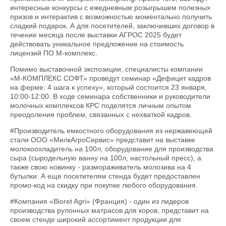
интересные конкурсы с ежедневным розыгрышем полезных
призов и интерактив с возможностью моментально получить
сладкий подарок. А для посетителей, заключивших договор в
течение месяца после выставки АГРОС 2025 будет
действовать уникальное предложение на стоимость
лицензий ПО М-комплекс.
Помимо выставочной экспозиции, специалисты компании
«М-КОМПЛЕКС СОФТ» проведут семинар «Дефицит кадров
на ферме: 4 шага к успеху», который состоится 23 января,
10:00-12:00. В ходе семинара собственники и руководители
молочных комплексов КРС поделятся личным опытом
преодоления проблем, связанных с нехваткой кадров.
#Производитель емкостного оборудования из нержавеющей
стали ООО «МилкАгроСервис» представит на выставке
молокоохладитель на 100л, оборудование для производства
сыра (сыродельную ванну на 100л, настольный пресс), а
также свою новинку - размораживатель молозива на 4
бутылки. А еще посетителям стенда будет предоставлен
промо-код на скидку при покупке любого оборудования.
#Компания «Bioret Agri» (Франция) - один из лидеров
производства рулонных матрасов для коров, представит на
своем стенде широкий ассортимент продукции для