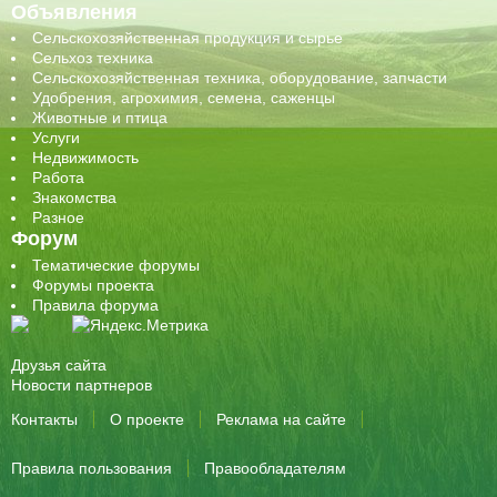
Объявления
Сельскохозяйственная продукция и сырье
Сельхоз техника
Сельскохозяйственная техника, оборудование, запчасти
Удобрения, агрохимия, семена, саженцы
Животные и птица
Услуги
Недвижимость
Работа
Знакомства
Разное
Форум
Тематические форумы
Форумы проекта
Правила форума
Друзья сайта
Новости партнеров
Контакты
О проекте
Реклама на сайте
Правила пользования
Правообладателям