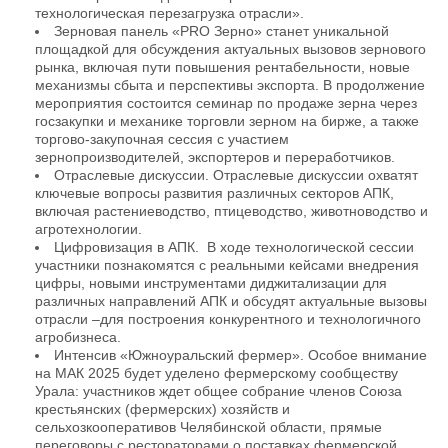
технологическая перезагрузка отрасли».
Зерновая панель «PRO Зерно» станет уникальной
площадкой для обсуждения актуальных вызовов зернового
рынка, включая пути повышения рентабельности, новые
механизмы сбыта и перспективы экспорта. В продолжение
мероприятия состоится семинар по продаже зерна через
госзакупки и механике торговли зерном на бирже, а также
торгово-закупочная сессия с участием
зернопроизводителей, экспортеров и переработчиков.
Отраслевые дискуссии. Отраслевые дискуссии охватят
ключевые вопросы развития различных секторов АПК,
включая растениеводство, птицеводство, животноводство и
агротехнологии.
Цифровизация в АПК. В ходе технологической сессии
участники познакомятся с реальными кейсами внедрения
цифры, новыми инструментами диджитализации для
различных направлений АПК и обсудят актуальные вызовы
отрасли –для построения конкурентного и технологичного
агробизнеса.
Интенсив «Южноуральский фермер». Особое внимание
на МАК 2025 будет уделено фермерскому сообществу
Урала: участников ждет общее собрание членов Союза
крестьянских (фермерских) хозяйств и
сельхозкооперативов Челябинской области, прямые
переговоры с рестораторами о поставках фермерской