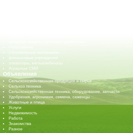
ГСМ, биотопливо
корма, добавки для животных
оборудование для АПК, промышленное, весовое
обучение
сельхозпроизводители / сельхозпредприятия
сельхозтехника, запчасти
семена, посадочные материалы
средства защиты растений, удобрения
страхование
строительные материалы
финансовые учреждения
элеваторы, мелькомбинаты
Аграрные СМИ
Объявления
Сельскохозяйственная продукция и сырье
Сельхоз техника
Сельскохозяйственная техника, оборудование, запчасти
Удобрения, агрохимия, семена, саженцы
Животные и птица
Услуги
Недвижимость
Работа
Знакомства
Разное