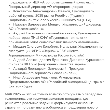
председателя ИЦК «Агропромышленный комплекс»,
Генеральный директор АО «Агропромцифра»
Константин Александрович Иванов, Руководитель
рабочей группы 2035 рынка FoodNet (Фуднет)
Национальной технологической инициативы (НТИ)
Наталья Валерьевна Мендус, Управляющий директор
АО «Россельхозбанк»
Андрей Васильевич Лещев-Романенко, Руководитель
лаборатории ПИШ ЮФУ «Групповые технологии
применения БпЛА сельскохозяйственного назначения»
Михаил Олегович Копейкин, Начальник Управления по
эксплуатации ФГИС «Зерно» ФГБУ «Центр
Агроаналитики» Минсельхоза России (онлайн)
Андрей Александрович Лушников, Директор Курганского
филиала ФГБУ «Центр оценки качества зерна»
Аркадий Леонидович Злочевский, Президент
Национального зернового Союза (онлайн)
Илья Андреевич Анисимов, Руководитель
Представительства АО «Российский экспортный центр» в г.
Екатеринбурге.
МАК 2025 — это не только возможность узнать о передовых
технологиях, это коммуникационная площадка, где
решаются реальные задачи и формируются основные
стратегии по развитию агробизнеса в преддверии нового