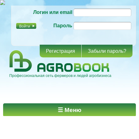
Перейти к
Логин или email
основному
содержанию
Пароль
Регистрация
Забыли пароль?
Профессиональная сеть фермеров и людей агробизнеса
Главное меню
☰ Меню