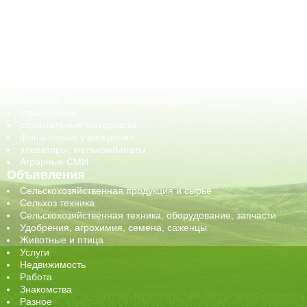
ветеринарные препараты, ветеринарные учреждения
ГСМ, биотопливо
корма, добавки для животных
оборудование для АПК, промышленное, весовое
обучение
сельхозпроизводители / сельхозпредприятия
сельхозтехника, запчасти
семена, посадочные материалы
средства защиты растений, удобрения
страхование
строительные материалы
финансовые учреждения
элеваторы, мелькомбинаты
Аграрные СМИ
Объявления
Сельскохозяйственная продукция и сырье
Сельхоз техника
Сельскохозяйственная техника, оборудование, запчасти
Удобрения, агрохимия, семена, саженцы
Животные и птица
Услуги
Недвижимость
Работа
Знакомства
Разное