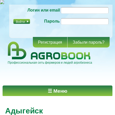
Перейти к
Логин или email
основному
содержанию
Пароль
Регистрация
Забыли пароль?
Профессиональная сеть фермеров и людей агробизнеса
Главное меню
☰ Меню
Адыгейск