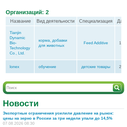
Организаций: 2
Название
Вид деятельности
Специализация
Дата
Tianjin
Dynamic
корма, добавки
Bio-
Feed Additive
13.0
для животных
Technology
Co., Ltd.
lonex
обучение
детские товары
25.0
Новости
Экспортные ограничения усилили давление на рынок:
цены на зерно в России за три недели упали до 14,5%
07.08.2026 08:30