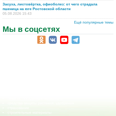
Засуха, листовёртка, офиоболез: от чего страдала
пшеница на юге Ростовской области
05.08.2026 15:43
Ещё популярные темы
Мы в соцсетях
АПК-Каталог
АПК-органы управления
ветеринарные препараты, ветеринарные учреждения
ГСМ, биотопливо
корма, добавки для животных
оборудование для АПК, промышленное, весовое
обучение
сельхозпроизводители / сельхозпредприятия
сельхозтехника, запчасти
семена, посадочные материалы
средства защиты растений, удобрения
страхование
строительные материалы