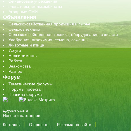
финансовые учреждения
элеваторы, мелькомбинаты
Аграрные СМИ
Объявления
Сельскохозяйственная продукция и сырье
Сельхоз техника
Сельскохозяйственная техника, оборудование, запчасти
Удобрения, агрохимия, семена, саженцы
Животные и птица
Услуги
Недвижимость
Работа
Знакомства
Разное
Форум
Тематические форумы
Форумы проекта
Правила форума
Друзья сайта
Новости партнеров
Контакты
О проекте
Реклама на сайте