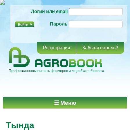
Перейти к
Логин или email
основному
содержанию
Пароль
Регистрация
Забыли пароль?
Профессиональная сеть фермеров и людей агробизнеса
Главное меню
☰ Меню
Тында