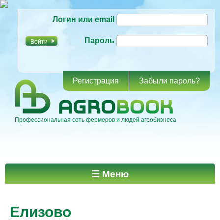
Перейти к
Логин или email
основному
содержанию
Пароль
Регистрация
Забыли пароль?
Профессиональная сеть фермеров и людей агробизнеса
Главное меню
☰ Меню
Елизово