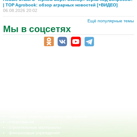
| TOP Agrobook: обзор аграрных новостей [+ВИДЕО]
06.08.2026 20:02
Ещё популярные темы
Мы в соцсетях
АПК-Каталог
АПК-органы управления
ветеринарные препараты, ветеринарные учреждения
ГСМ, биотопливо
корма, добавки для животных
оборудование для АПК, промышленное, весовое
обучение
сельхозпроизводители / сельхозпредприятия
сельхозтехника, запчасти
семена, посадочные материалы
средства защиты растений, удобрения
страхование
строительные материалы
финансовые учреждения