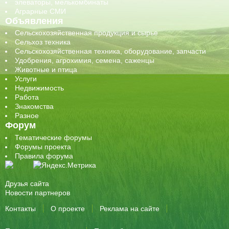
элеваторы, мелькомбинаты
Аграрные СМИ
Объявления
Сельскохозяйственная продукция и сырье
Сельхоз техника
Сельскохозяйственная техника, оборудование, запчасти
Удобрения, агрохимия, семена, саженцы
Животные и птица
Услуги
Недвижимость
Работа
Знакомства
Разное
Форум
Тематические форумы
Форумы проекта
Правила форума
Друзья сайта
Новости партнеров
Контакты
О проекте
Реклама на сайте