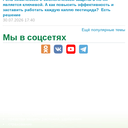
является ключевой. А как повысить эффективность и
заставить работать каждую каплю пестицида? Есть
решение
30.07.2026 17:40
Ещё популярные темы
Мы в соцсетях
АПК-Каталог
АПК-органы управления
ветеринарные препараты, ветеринарные учреждения
ГСМ, биотопливо
корма, добавки для животных
оборудование для АПК, промышленное, весовое
обучение
сельхозпроизводители / сельхозпредприятия
сельхозтехника, запчасти
семена, посадочные материалы
средства защиты растений, удобрения
страхование