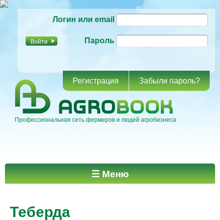
Перейти к
Логин или email
основному
содержанию
Пароль
Регистрация
Забыли пароль?
Профессиональная сеть фермеров и людей агробизнеса
Главное меню
☰ Меню
Теберда