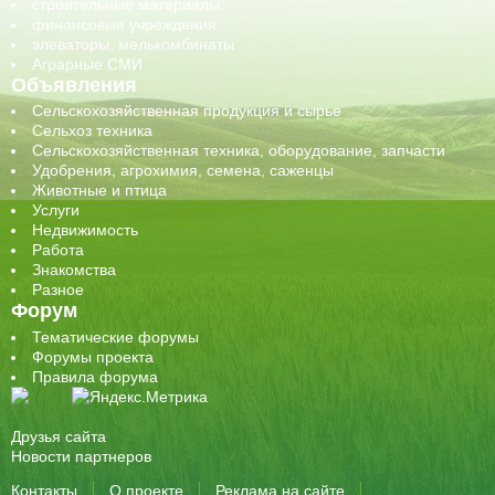
строительные материалы
финансовые учреждения
элеваторы, мелькомбинаты
Аграрные СМИ
Объявления
Сельскохозяйственная продукция и сырье
Сельхоз техника
Сельскохозяйственная техника, оборудование, запчасти
Удобрения, агрохимия, семена, саженцы
Животные и птица
Услуги
Недвижимость
Работа
Знакомства
Разное
Форум
Тематические форумы
Форумы проекта
Правила форума
Друзья сайта
Новости партнеров
Контакты
О проекте
Реклама на сайте