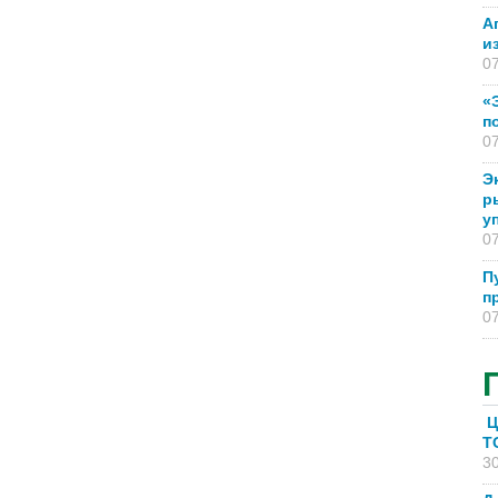
А
и
07
«
п
07
Э
р
у
07
П
п
07
Ц
T
30