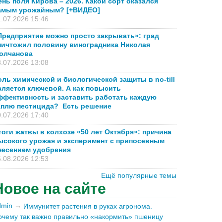
ень поля Кирова – 2026. Какой сорт оказался
амым урожайным? [+ВИДЕО]
.07.2026 15:46
Предприятие можно просто закрывать»: град
ничтожил половину виноградника Николая
олчанова
.07.2026 13:08
оль химической и биологической защиты в no-till
вляется ключевой. А как повысить
ффективность и заставить работать каждую
аплю пестицида? Есть решение
.07.2026 17:40
тоги жатвы в колхозе «50 лет Октября»: причина
ысокого урожая и эксперимент с припосевным
несением удобрения
.08.2026 12:53
Ещё популярные темы
Новое на сайте
dmin
→
Иммунитет растения в руках агронома.
очему так важно правильно «накормить» пшеницу