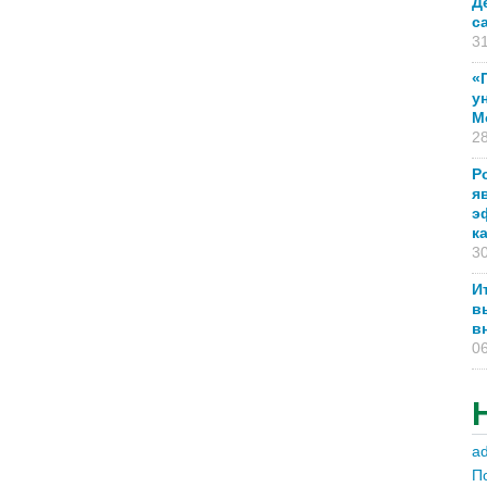
Д
с
31
«
у
М
28
Р
я
э
к
30
И
в
в
06
a
П