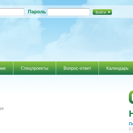
Перейти к
Пароль
основному
содержанию
ние
Спецпроекты
Вопрос-ответ
Календарь
т.
П
07