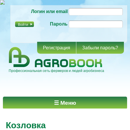
Перейти к
Логин или email
основному
содержанию
Пароль
Регистрация
Забыли пароль?
Профессиональная сеть фермеров и людей агробизнеса
Главное меню
☰ Меню
Козловка