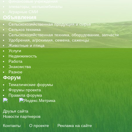
финансовые учреждения
элеваторы, мелькомбинаты
Аграрные СМИ
Объявления
Сельскохозяйственная продукция и сырье
Сельхоз техника
Сельскохозяйственная техника, оборудование, запчасти
Удобрения, агрохимия, семена, саженцы
Животные и птица
Услуги
Недвижимость
Работа
Знакомства
Разное
Форум
Тематические форумы
Форумы проекта
Правила форума
Друзья сайта
Новости партнеров
Контакты
О проекте
Реклама на сайте