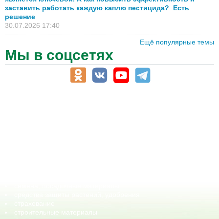
заставить работать каждую каплю пестицида? Есть
решение
30.07.2026 17:40
Ещё популярные темы
Мы в соцсетях
АПК-Каталог
АПК-органы управления
ветеринарные препараты, ветеринарные учреждения
ГСМ, биотопливо
корма, добавки для животных
оборудование для АПК, промышленное, весовое
обучение
сельхозпроизводители / сельхозпредприятия
сельхозтехника, запчасти
семена, посадочные материалы
средства защиты растений, удобрения
страхование
строительные материалы