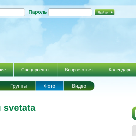
Перейти к
Пароль
основному
содержанию
ние
Спецпроекты
Вопрос-ответ
Календарь
Группы
Фото
Видео
 svetata