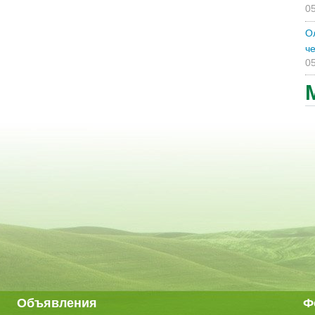
05
О
ч
05
Объявления
Ф