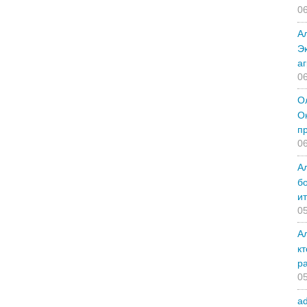
06
А
Э
а
06
О
О
п
06
А
б
и
05
А
к
р
05
a