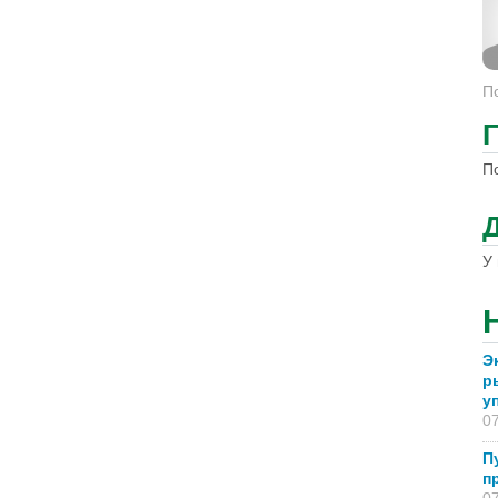
П
П
У 
Э
р
у
07
П
п