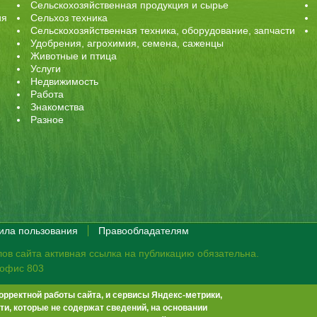
Сельскохозяйственная продукция и сырье
ия
Сельхоз техника
Сельскохозяйственная техника, оборудование, запчасти
Удобрения, агрохимия, семена, саженцы
Животные и птица
Услуги
Недвижимость
Работа
Знакомства
Разное
ила пользования
Правообладателям
ов сайта активная ссылка на публикацию обязательна.
, офис 803
орректной работы сайта, и сервисы Яндекс-метрики,
те не премодерируются.
Положение о защите персональных данных
и, которые не содержат сведений, на основании
-13
info@agrobook.ru