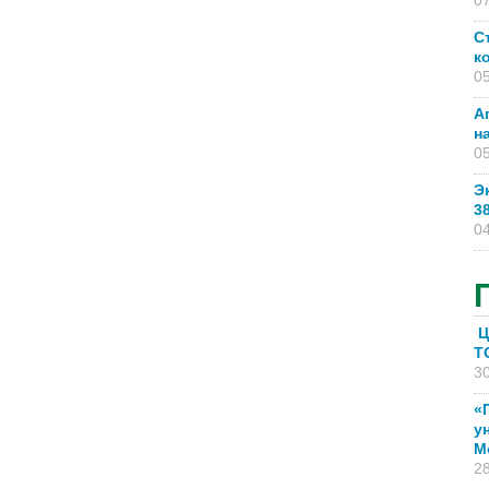
07
С
к
05
А
н
05
Э
3
04
Ц
T
30
«
у
М
28