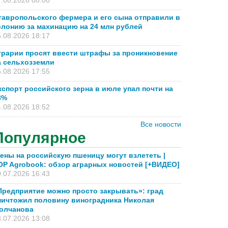
.08.2026 08:00
тавропольского фермера и его сына отправили в
олонию за махинацию на 24 млн рублей
.08.2026 18:17
грарии просят ввести штрафы за проникновение
а сельхозземли
.08.2026 17:55
кспорт российского зерна в июле упал почти на
8%
.08.2026 18:52
Все новости
Популярное
ены на российскую пшеницу могут взлететь |
OP Agrobook: обзор аграрных новостей [+ВИДЕО]
.07.2026 16:43
Предприятие можно просто закрывать»: град
ничтожил половину виноградника Николая
олчанова
.07.2026 13:08