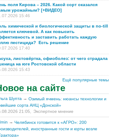
ень поля Кирова – 2026. Какой сорт оказался
амым урожайным? [+ВИДЕО]
.07.2026 15:46
оль химической и биологической защиты в no-till
вляется ключевой. А как повысить
ффективность и заставить работать каждую
аплю пестицида? Есть решение
.07.2026 17:40
асуха, листовёртка, офиоболез: от чего страдала
шеница на юге Ростовской области
.08.2026 15:43
Ещё популярные темы
Новое на сайте
льга Шупта
→
Озимый ячмень: нюансы технологии и
овейшие сорта АНЦ «Донской»
.08.2026 21:05,
Экспертное мнение
dmin
→
Челябинск готовится к «АГРО»: 200
роизводителей, иностранные гости и юрты возле
Трактора»