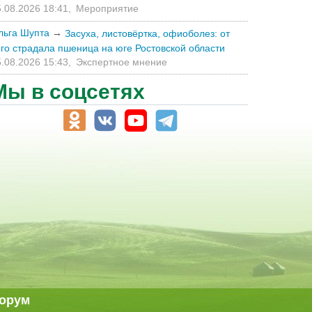
.08.2026 18:41,
Мероприятие
льга Шупта
→
Засуха, листовёртка, офиоболез: от
его страдала пшеница на юге Ростовской области
.08.2026 15:43,
Экспертное мнение
Мы в соцсетях
орум