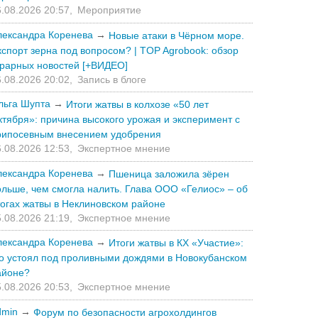
.08.2026 20:57,
Мероприятие
лександра Коренева
→
Новые атаки в Чёрном море.
кспорт зерна под вопросом? | TOP Agrobook: обзор
грарных новостей [+ВИДЕО]
.08.2026 20:02,
Запись в блоге
льга Шупта
→
Итоги жатвы в колхозе «50 лет
ктября»: причина высокого урожая и эксперимент с
рипосевным внесением удобрения
.08.2026 12:53,
Экспертное мнение
лександра Коренева
→
Пшеница заложила зёрен
ольше, чем смогла налить. Глава ООО «Гелиос» – об
тогах жатвы в Неклиновском районе
.08.2026 21:19,
Экспертное мнение
лександра Коренева
→
Итоги жатвы в КХ «Участие»:
то устоял под проливными дождями в Новокубанском
айоне?
.08.2026 20:53,
Экспертное мнение
dmin
→
Форум по безопасности агрохолдингов