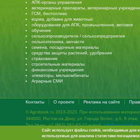
АПК-органы управления
ветеринарные препараты, ветеринарные учрежден
ГСМ, биотопливо
корма, добавки для животных
оборудование для АПК, промышленное, весовое
обучение
сельхозпроизводители / сельхозпредприятия
сельхозтехника, запчасти
семена, посадочные материалы
средства защиты растений, удобрения
страхование
строительные материалы
финансовые учреждения
элеваторы, мелькомбинаты
Аграрные СМИ
Контакты
О проекте
Реклама на сайте
Прав
© Agrobook.ru 2013-2023. При использовании материал
344000, Ростов-на-Дону, ул. Города Волос, д.6, 8 этаж
Тел./факс: +7 (863) 282-83-13 e-mail:
info@agrobook.ru
Сайт использует файлы cookie, необходимые для к
Возрастная категория сайта: 16+. Объявления на сай
используемые для анализа статистики посещаемост
Гала Алиевна Каймакчи – редактор, тел.: (863) 282-83