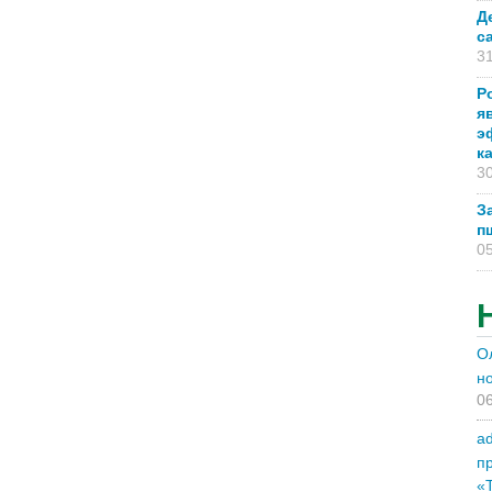
Д
с
31
Р
я
э
к
30
З
п
05
О
н
06
a
п
«