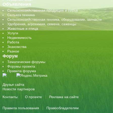
Объявления
Сельскохозяйственная продукция и сырье
Сельхоз техника
Сельскохозяйственная техника, оборудование, запчасти
Удобрения, агрохимия, семена, саженцы
Животные и птица
Услуги
Недвижимость
Работа
Знакомства
Разное
Форум
Тематические форумы
Форумы проекта
Правила форума
Друзья сайта
Новости партнеров
Контакты
О проекте
Реклама на сайте
Правила пользования
Правообладателям