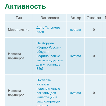
Активность
Тип
Заголовок
Автор
Ответов
День Тульского
Мероприятие
svetata
0
поля
На Форуме
«Зерно России»
обсудят
Новости
нефинансовые
svetata
0
партнеров
меры поддержки
для участников
ВЭД
Эксперты
назвали
перспективные
Новости
регионы для
svetata
0
партнеров
инвестиций в
масложировую
отрасль