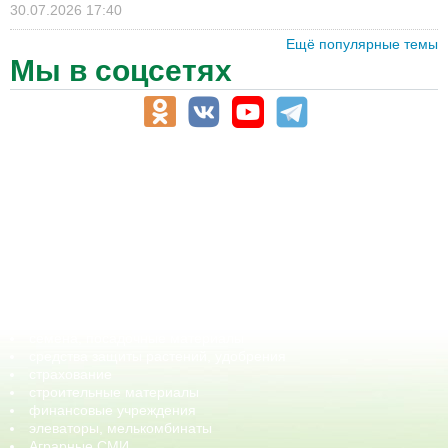
30.07.2026 17:40
Ещё популярные темы
Мы в соцсетях
АПК-Каталог
АПК-органы управления
ветеринарные препараты, ветеринарные учреждения
ГСМ, биотопливо
корма, добавки для животных
оборудование для АПК, промышленное, весовое
обучение
сельхозпроизводители / сельхозпредприятия
сельхозтехника, запчасти
семена, посадочные материалы
средства защиты растений, удобрения
страхование
строительные материалы
финансовые учреждения
элеваторы, мелькомбинаты
Аграрные СМИ