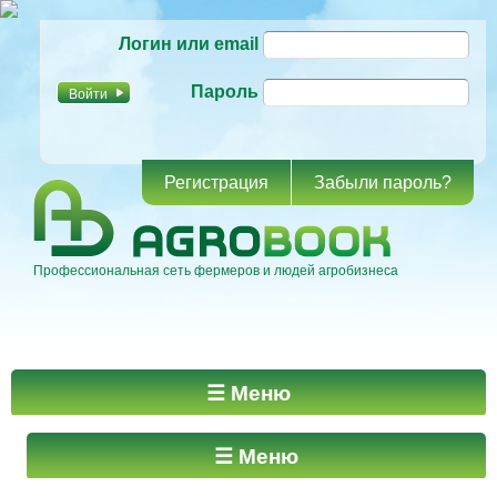
Перейти к
Логин или email
основному
содержанию
Пароль
Регистрация
Забыли пароль?
Профессиональная сеть фермеров и людей агробизнеса
Главное меню
☰ Меню
☰ Меню