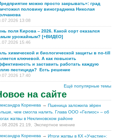
Предприятие можно просто закрывать»: град
ничтожил половину виноградника Николая
олчанова
.07.2026 13:08
ень поля Кирова – 2026. Какой сорт оказался
амым урожайным? [+ВИДЕО]
.07.2026 15:46
оль химической и биологической защиты в no-till
вляется ключевой. А как повысить
ффективность и заставить работать каждую
аплю пестицида? Есть решение
.07.2026 17:40
Ещё популярные темы
Новое на сайте
лександра Коренева
→
Пшеница заложила зёрен
ольше, чем смогла налить. Глава ООО «Гелиос» – об
тогах жатвы в Неклиновском районе
.08.2026 21:19,
Экспертное мнение
лександра Коренева
→
Итоги жатвы в КХ «Участие»: