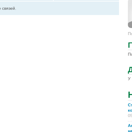
 связей.
П
П
У 
С
к
05
А
н