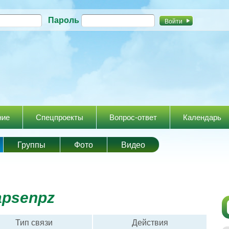
Перейти к
Пароль
основному
содержанию
ние
Спецпроекты
Вопрос-ответ
Календарь
Группы
Фото
Видео
apsenpz
Тип связи
Действия