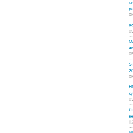
к
р
05
a
05
О
ч
05
Si
2
05
Н
ку
03
Л
ве
02
И