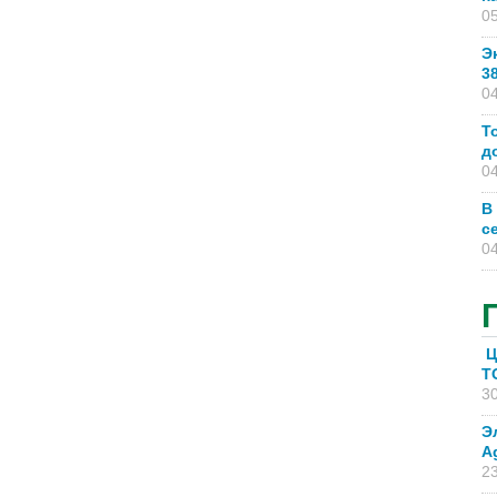
05
Э
3
04
Т
д
04
В
с
04
Ц
T
30
Э
A
23