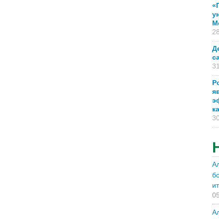
«
у
М
28
Д
с
31
Р
я
э
к
30
А
б
и
05
А