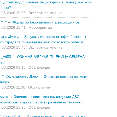
то устоял под проливными дождями в Новокубанском
айоне?
.08.2026 20:53,
Экспертное мнение
dmin
→
Форум по безопасности агрохолдингов
.08.2026 18:41,
Мероприятие
льга Шупта
→
Засуха, листовёртка, офиоболез: от
его страдала пшеница на юге Ростовской области
.08.2026 15:43,
Экспертное мнение
r_Vit99
→
ОЗИМАЯ МЯГКАЯ ПШЕНИЦА СЕМЕНА
026
.08.2026 09:16,
Объявление
ПФ Селекционер Дона
→
Элитные семена озимых
льтур
.08.2026 11:30,
Объявление
евего
→
Запчасти к системах охлаждения ДВС,
нтиляторы и др.запчасти (к различной технике)
.08.2026 15:25,
Объявление
П Киося И.Н.
→
Свежая зелень: кинза, шпинат, лук,