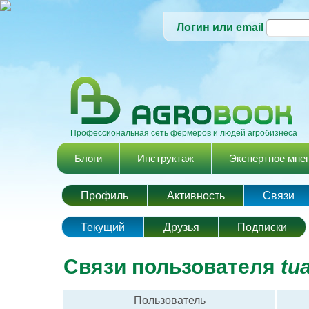
Логин или email
Профессиональная сеть фермеров и людей агробизнеса
Главное меню
Блоги
Инструктаж
Экспертное мне
Профиль
Активность
Cвязи
Главные вкладки
Текущий
(активная вкладка)
Друзья
Подписки
Связи пользователя
tu
Пользователь