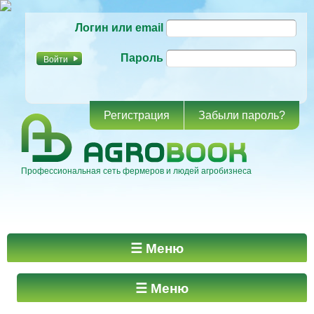
Перейти к
Логин или email
основному
содержанию
Пароль
Регистрация
Забыли пароль?
Профессиональная сеть фермеров и людей агробизнеса
Главное меню
☰ Меню
☰ Меню