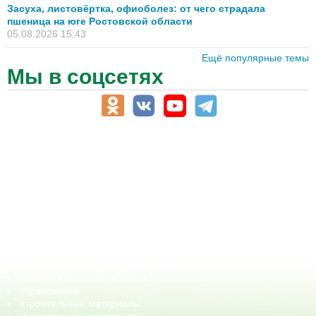
Засуха, листовёртка, офиоболез: от чего страдала
пшеница на юге Ростовской области
05.08.2026 15:43
Ещё популярные темы
Мы в соцсетях
АПК-Каталог
АПК-органы управления
ветеринарные препараты, ветеринарные учреждения
ГСМ, биотопливо
корма, добавки для животных
оборудование для АПК, промышленное, весовое
обучение
сельхозпроизводители / сельхозпредприятия
сельхозтехника, запчасти
семена, посадочные материалы
средства защиты растений, удобрения
страхование
строительные материалы
финансовые учреждения