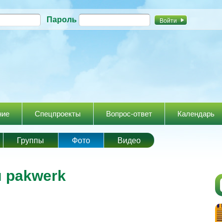
Перейти к
Пароль
основному
содержанию
ние
Спецпроекты
Вопрос-ответ
Календарь
Группы
Фото
Видео
 pakwerk