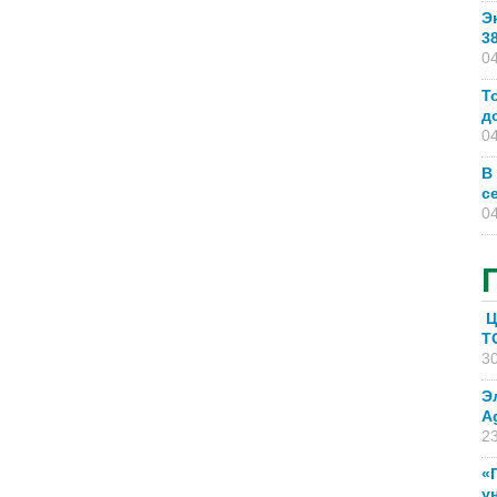
Э
3
04
Т
д
04
В
с
04
Ц
T
30
Э
A
23
«
у