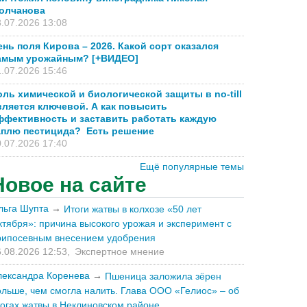
олчанова
.07.2026 13:08
ень поля Кирова – 2026. Какой сорт оказался
амым урожайным? [+ВИДЕО]
.07.2026 15:46
оль химической и биологической защиты в no-till
вляется ключевой. А как повысить
ффективность и заставить работать каждую
аплю пестицида? Есть решение
.07.2026 17:40
Ещё популярные темы
Новое на сайте
льга Шупта
→
Итоги жатвы в колхозе «50 лет
ктября»: причина высокого урожая и эксперимент с
рипосевным внесением удобрения
.08.2026 12:53,
Экспертное мнение
лександра Коренева
→
Пшеница заложила зёрен
ольше, чем смогла налить. Глава ООО «Гелиос» – об
тогах жатвы в Неклиновском районе