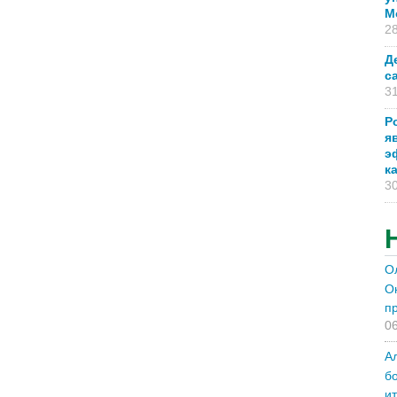
М
28
Д
с
31
Р
я
э
к
30
О
О
п
06
А
б
и