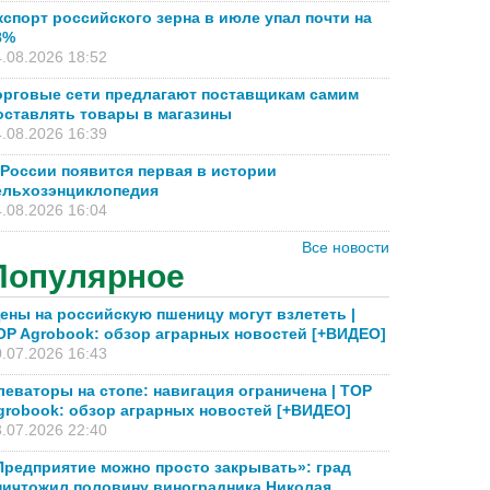
кспорт российского зерна в июле упал почти на
8%
.08.2026 18:52
орговые сети предлагают поставщикам самим
оставлять товары в магазины
.08.2026 16:39
 России появится первая в истории
ельхозэнциклопедия
.08.2026 16:04
Все новости
Популярное
ены на российскую пшеницу могут взлететь |
OP Agrobook: обзор аграрных новостей [+ВИДЕО]
.07.2026 16:43
леваторы на стопе: навигация ограничена | TOP
grobook: обзор аграрных новостей [+ВИДЕО]
.07.2026 22:40
Предприятие можно просто закрывать»: град
ничтожил половину виноградника Николая