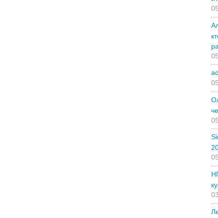
05
А
к
р
05
a
05
О
ч
05
Si
2
05
Н
ку
03
Л