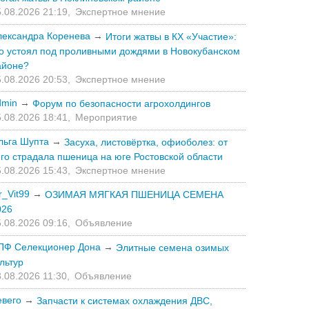
.08.2026 21:19,
Экспертное мнение
лександра Коренева
→
Итоги жатвы в КХ «Участие»:
то устоял под проливными дождями в Новокубанском
айоне?
.08.2026 20:53,
Экспертное мнение
dmin
→
Форум по безопасности агрохолдингов
.08.2026 18:41,
Мероприятие
льга Шупта
→
Засуха, листовёртка, офиоболез: от
его страдала пшеница на юге Ростовской области
.08.2026 15:43,
Экспертное мнение
r_Vit99
→
ОЗИМАЯ МЯГКАЯ ПШЕНИЦА СЕМЕНА
026
.08.2026 09:16,
Объявление
ПФ Селекционер Дона
→
Элитные семена озимых
льтур
.08.2026 11:30,
Объявление
евего
→
Запчасти к системах охлаждения ДВС,