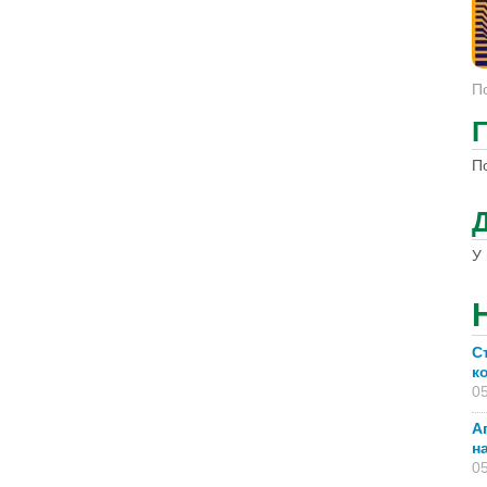
П
П
У 
С
к
05
А
н
05