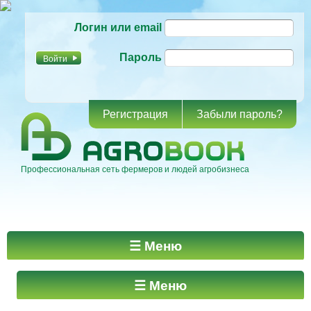
Перейти к
Логин или email
основному
содержанию
Пароль
Регистрация
Забыли пароль?
Профессиональная сеть фермеров и людей агробизнеса
Главное меню
☰ Меню
☰ Меню