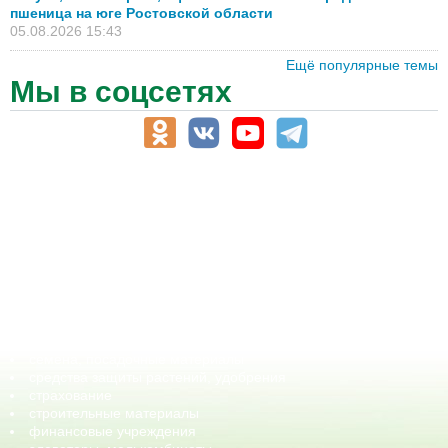
пшеница на юге Ростовской области
05.08.2026 15:43
Ещё популярные темы
Мы в соцсетях
АПК-Каталог
АПК-органы управления
ветеринарные препараты, ветеринарные учреждения
ГСМ, биотопливо
корма, добавки для животных
оборудование для АПК, промышленное, весовое
обучение
сельхозпроизводители / сельхозпредприятия
сельхозтехника, запчасти
семена, посадочные материалы
средства защиты растений, удобрения
страхование
строительные материалы
финансовые учреждения