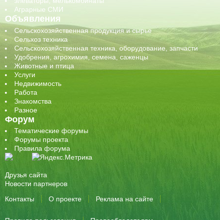
элеваторы, мелькомбинаты
Аграрные СМИ
Объявления
Сельскохозяйственная продукция и сырье
Сельхоз техника
Сельскохозяйственная техника, оборудование, запчасти
Удобрения, агрохимия, семена, саженцы
Животные и птица
Услуги
Недвижимость
Работа
Знакомства
Разное
Форум
Тематические форумы
Форумы проекта
Правила форума
Друзья сайта
Новости партнеров
Контакты
О проекте
Реклама на сайте