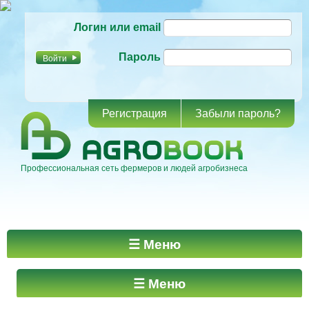
Перейти к
Логин или email
основному
содержанию
Пароль
Регистрация
Забыли пароль?
Профессиональная сеть фермеров и людей агробизнеса
Главное меню
☰ Меню
☰ Меню