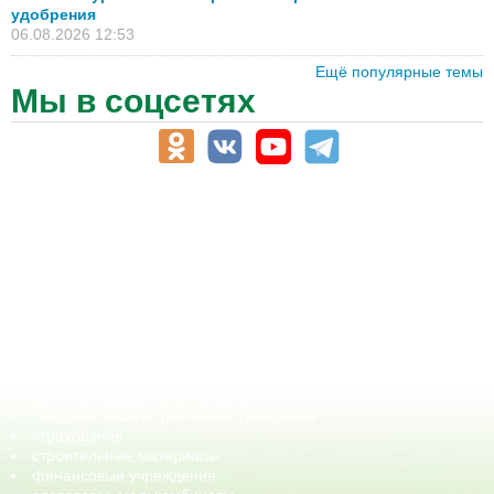
удобрения
06.08.2026 12:53
Ещё популярные темы
Мы в соцсетях
АПК-Каталог
АПК-органы управления
ветеринарные препараты, ветеринарные учреждения
ГСМ, биотопливо
корма, добавки для животных
оборудование для АПК, промышленное, весовое
обучение
сельхозпроизводители / сельхозпредприятия
сельхозтехника, запчасти
семена, посадочные материалы
средства защиты растений, удобрения
страхование
строительные материалы
финансовые учреждения