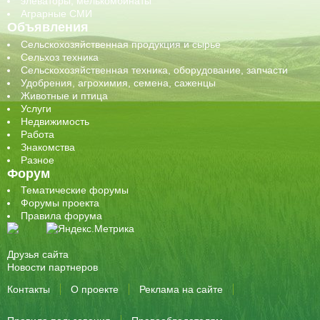
элеваторы, мелькомбинаты
Аграрные СМИ
Объявления
Сельскохозяйственная продукция и сырье
Сельхоз техника
Сельскохозяйственная техника, оборудование, запчасти
Удобрения, агрохимия, семена, саженцы
Животные и птица
Услуги
Недвижимость
Работа
Знакомства
Разное
Форум
Тематические форумы
Форумы проекта
Правила форума
Друзья сайта
Новости партнеров
Контакты
О проекте
Реклама на сайте