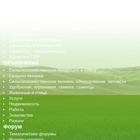
оборудование для АПК, промышленное, весовое
обучение
сельхозпроизводители / сельхозпредприятия
сельхозтехника, запчасти
семена, посадочные материалы
средства защиты растений, удобрения
страхование
строительные материалы
финансовые учреждения
элеваторы, мелькомбинаты
Аграрные СМИ
Объявления
Сельскохозяйственная продукция и сырье
Сельхоз техника
Сельскохозяйственная техника, оборудование, запчасти
Удобрения, агрохимия, семена, саженцы
Животные и птица
Услуги
Недвижимость
Работа
Знакомства
Разное
Форум
Тематические форумы
Форумы проекта