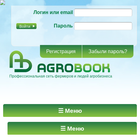
Перейти к
Логин или email
основному
содержанию
Пароль
Регистрация
Забыли пароль?
Профессиональная сеть фермеров и людей агробизнеса
Главное меню
☰ Меню
☰ Меню