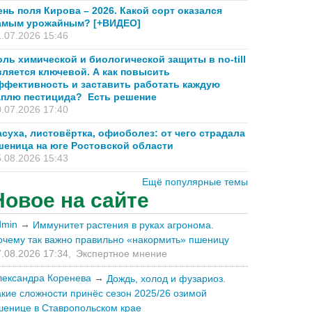
ень поля Кирова – 2026. Какой сорт оказался
амым урожайным? [+ВИДЕО]
.07.2026 15:46
оль химической и биологической защиты в no-till
вляется ключевой. А как повысить
ффективность и заставить работать каждую
аплю пестицида? Есть решение
.07.2026 17:40
асуха, листовёртка, офиоболез: от чего страдала
шеница на юге Ростовской области
.08.2026 15:43
Ещё популярные темы
Новое на сайте
dmin
→
Иммунитет растения в руках агронома.
очему так важно правильно «накормить» пшеницу
.08.2026 17:34,
Экспертное мнение
лександра Коренева
→
Дождь, холод и фузариоз.
акие сложности принёс сезон 2025/26 озимой
шенице в Ставропольском крае