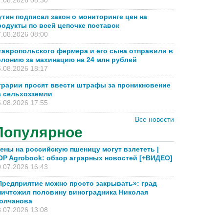
.08.2026 08:30
утин подписал закон о мониторинге цен на
родукты по всей цепочке поставок
.08.2026 08:00
тавропольского фермера и его сына отправили в
олонию за махинацию на 24 млн рублей
.08.2026 18:17
грарии просят ввести штрафы за проникновение
а сельхозземли
.08.2026 17:55
Все новости
Популярное
ены на российскую пшеницу могут взлететь |
OP Agrobook: обзор аграрных новостей [+ВИДЕО]
.07.2026 16:43
Предприятие можно просто закрывать»: град
ничтожил половину виноградника Николая
олчанова
.07.2026 13:08