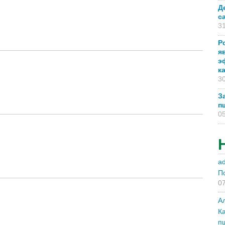
Д
с
31
Р
я
э
к
30
З
п
05
a
П
07
А
К
п