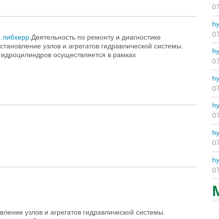
07
hy
07
а либхерр.
Деятельность по ремонту и диагностике
становление узлов и агрегатов гидравлической системы.
hy
гидроцилиндров осуществляется в рамках
07
hy
07
hy
07
hy
07
hy
07
вление узлов и агрегатов гидравлической системы.