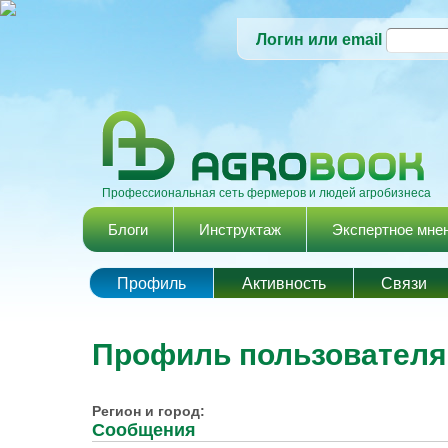
Логин или email
Профессиональная сеть фермеров и людей агробизнеса
Главное меню
Блоги
Инструктаж
Экспертное мне
Профиль
Активность
Cвязи
Профиль пользовател
Регион и город:
Сообщения