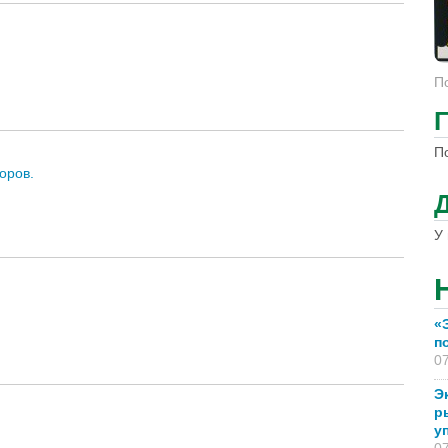
П
П
оров.
У 
«
п
07
Э
р
у