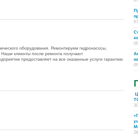
07
П
п
07
С
к
05
ического оборудования. Ремонтируем гидронасосы,
. Наши клиенты после ремонта получают
А
дприятие предоставляет на все оказанные услуги гарантию
н
05
Ц
T
30
«
у
М
28