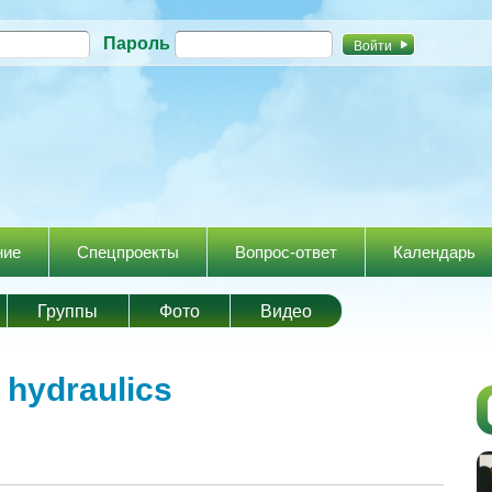
Перейти к
Пароль
основному
содержанию
ние
Спецпроекты
Вопрос-ответ
Календарь
Группы
Фото
Видео
я
hydraulics