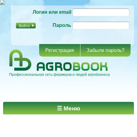
Перейти к
Логин или email
основному
содержанию
Пароль
Регистрация
Забыли пароль?
Профессиональная сеть фермеров и людей агробизнеса
Главное меню
☰ Меню