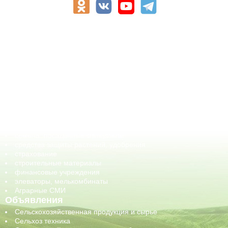
АПК-Каталог
АПК-органы управления
ветеринарные препараты, ветеринарные учреждения
ГСМ, биотопливо
корма, добавки для животных
оборудование для АПК, промышленное, весовое
обучение
сельхозпроизводители / сельхозпредприятия
сельхозтехника, запчасти
семена, посадочные материалы
средства защиты растений, удобрения
страхование
строительные материалы
финансовые учреждения
элеваторы, мелькомбинаты
Аграрные СМИ
Объявления
Сельскохозяйственная продукция и сырье
Сельхоз техника