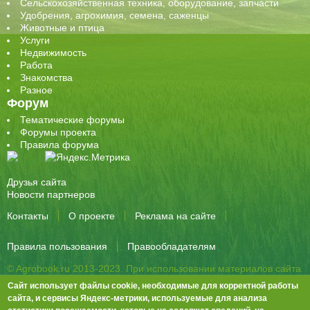
Сельскохозяйственная техника, оборудование, запчасти
Удобрения, агрохимия, семена, саженцы
Животные и птица
Услуги
Недвижимость
Работа
Знакомства
Разное
Форум
Тематические форумы
Форумы проекта
Правила форума
Друзья сайта
Новости партнеров
Контакты
О проекте
Реклама на сайте
Правила пользования
Правообладателям
© Agrobook.ru 2013-2023. При использовании материалов сайта
активная ссылка на публикацию обязательна.
Сайт использует файлы cookie, необходимые для корректной работы
344000, Ростов-на-Дону, ул. Города Волос, д.6, 8 этаж, офис 803
сайта, и сервисы Яндекс-метрики, используемые для анализа