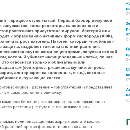
«
п
07
ний – процесс ступенчатый. Первый барьер иммунной
Э
 запускается, когда рецепторы на поверхности
р
еток распознают присутствие вирусов, бактерий или
у
водит к образованию активных форм кислорода (АФК),
07
раничить рост патогена. Патоген, который «пробивает»
 защиты, выделяет токсины в клетки растения,
П
аспознаются внутренними рецепторами, запуская второй
п
зм, который убивает инфицированные клетки, лишая
07
. Это относится только к облигатным или
аразитам (септориоз, ржавчины, мучнистая роса,
С
зарии, альтернария на колосовых, и т.п.), которые
к
м убивают окружающие клетки.
05
фитов (симбиоз «растение – гриб/бактерия») представляет
А
 чем само растение в одиночку.
н
05
 комплекс биологически активных полиненасыщенных
итета растений (не путать с так называемыми
аменимых полиненасыщенных жирных омега-6 кислот.
ий растений против фитопатогенов основано на