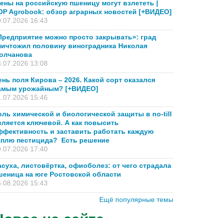
ены на российскую пшеницу могут взлететь |
OP Agrobook: обзор аграрных новостей [+ВИДЕО]
.07.2026 16:43
Предприятие можно просто закрывать»: град
ничтожил половину виноградника Николая
олчанова
.07.2026 13:08
ень поля Кирова – 2026. Какой сорт оказался
амым урожайным? [+ВИДЕО]
.07.2026 15:46
оль химической и биологической защиты в no-till
вляется ключевой. А как повысить
ффективность и заставить работать каждую
аплю пестицида? Есть решение
.07.2026 17:40
асуха, листовёртка, офиоболез: от чего страдала
шеница на юге Ростовской области
.08.2026 15:43
Ещё популярные темы