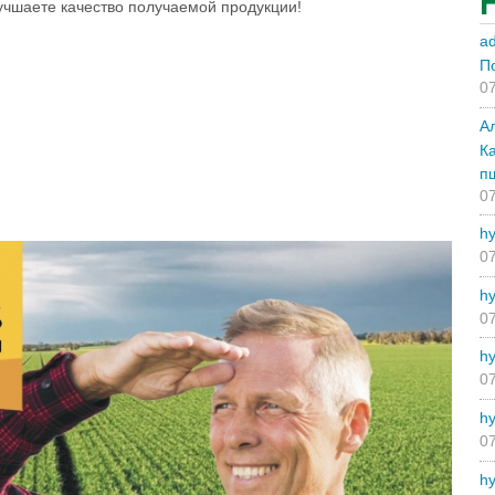
чшаете качество получаемой продукции!
a
П
07
А
К
п
07
hy
07
hy
07
hy
07
hy
07
hy