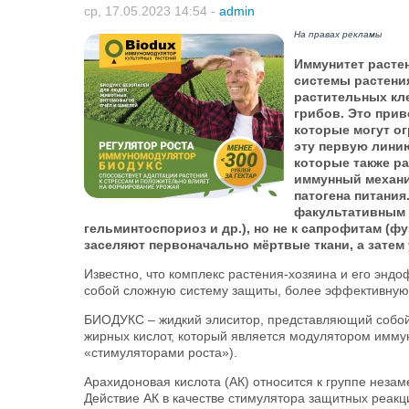
ср, 17.05.2023 14:54
-
admin
На правах рекламы
Иммунитет расте
системы растения
растительных кл
грибов. Это при
которые могут ог
эту первую линию
которые также р
иммунный механи
патогена питания
факультативным п
гельминтоспориоз и др.), но не к сапрофитам (фу
заселяют первоначально мёртвые ткани, а зате
Известно, что комплекс растения-хозяина и его эндо
собой сложную систему защиты, более эффективную,
БИОДУКС – жидкий элиситор, представляющий собой
жирных кислот, который является модулятором иммун
«стимуляторами роста»).
Арахидоновая кислота (АК) относится к группе нез
Действие АК в качестве стимулятора защитных реакц