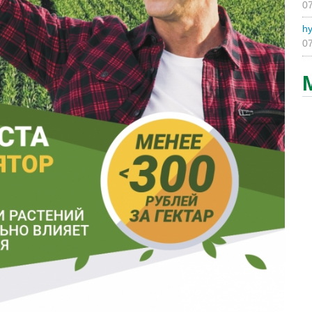
07
hy
07