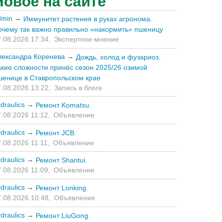
Новое на сайте
dmin
→
Иммунитет растения в руках агронома.
очему так важно правильно «накормить» пшеницу
.08.2026 17:34,
Экспертное мнение
лександра Коренева
→
Дождь, холод и фузариоз.
акие сложности принёс сезон 2025/26 озимой
шенице в Ставропольском крае
.08.2026 13:22,
Запись в блоге
draulics
→
Ремонт Komatsu.
.08.2026 11:12,
Объявление
draulics
→
Ремонт JCB.
.08.2026 11:11,
Объявление
draulics
→
Ремонт Shantui.
.08.2026 11:09,
Объявление
draulics
→
Ремонт Lonking.
.08.2026 10:48,
Объявление
draulics
→
Ремонт LiuGong.