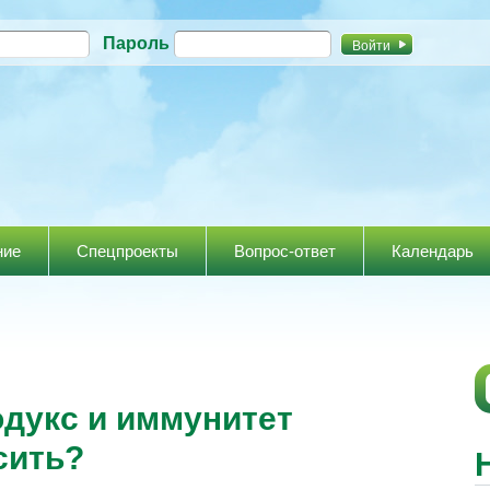
Перейти к
Пароль
основному
содержанию
ние
Спецпроекты
Вопрос-ответ
Календарь
дукс и иммунитет
ысить?