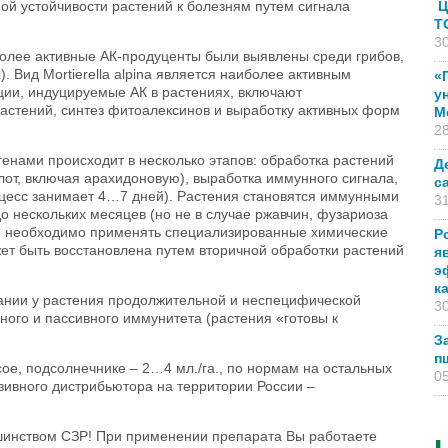
ой устойчивости растений к болезням путем сигнала
Ц
T
30
иболее активные АК-продуценты были выявлены среди грибов,
. Вид Mortierella alpina является наиболее активным
«
ии, индуцируемые АК в растениях, включают
у
астений, синтез фитоалексинов и выработку активных форм
М
28
нами происходит в несколько этапов: обработка растений
Д
т, включая арахидоновую), выработка иммунного сигнала,
с
оцесс занимает 4…7 дней). Растения становятся иммунными
31
о нескольких месяцев (но не в случае ржавчин, фузариоза
оля необходимо применять специализированные химические
Р
жет быть восстановлена путем вторичной обработки растений
я
э
к
нии у растения продолжительной и неспецифической
30
ного и пассивного иммунитета (растения «готовы к
З
п
ое, подсолнечнике – 2…4 мл./га., по нормам на остальных
05
зивного дистрибьютора на территории России –
инством СЗР! При применении препарата Вы работаете