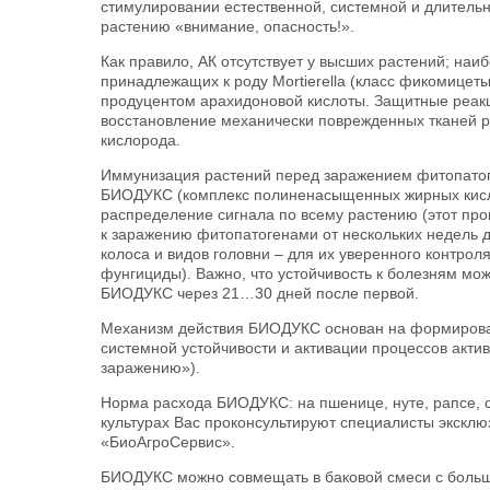
стимулировании естественной, системной и длительн
растению «внимание, опасность!».
Как правило, АК отсутствует у высших растений; на
принадлежащих к роду Mortierella (класс фикомицеты)
продуцентом арахидоновой кислоты. Защитные реакц
восстановление механически поврежденных тканей р
кислорода.
Иммунизация растений перед заражением фитопатоге
БИОДУКС (комплекс полиненасыщенных жирных кисло
распределение сигнала по всему растению (этот пр
к заражению фитопатогенами от нескольких недель д
колоса и видов головни – для их уверенного контр
фунгициды). Важно, что устойчивость к болезням мо
БИОДУКС через 21…30 дней после первой.
Механизм действия БИОДУКС основан на формирова
системной устойчивости и активации процессов актив
заражению»).
Норма расхода БИОДУКС: на пшенице, нуте, рапсе, с
культурах Вас проконсультируют специалисты эксклю
«БиоАгроСервис».
БИОДУКС можно совмещать в баковой смеси с больш