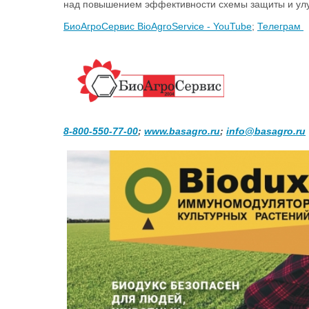
над повышением эффективности схемы защиты и улу
БиоАгроСервис BioAgroService - YouTube
;
Телеграм
8-800-550-77-00
;
www.basagro.ru
;
info@basagro.ru