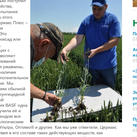
ько поступил
яйства,
спытания.
 этого
ериакс Плюс –
бя
 Это
П
роксад или
07
,
А
щих с
и
зволяют
07
леваний
ая ржавчины,
«
 наличие
п
ополнительное
07
ие. Мы
амки обычной
Э
фунгицидной
р
ый
у
ния BASF одна
07
учила её и
рендом все
П
логическим
п
 Ультра, Оптимо® и другие. Как мы уже отметили, Цериакс
07
вия в его составе таких действующих веществ, как