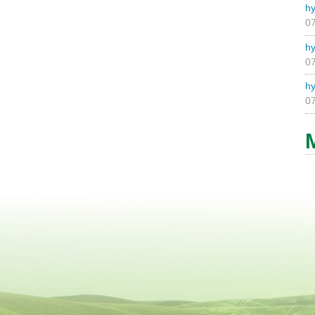
hy
07
hy
07
hy
07