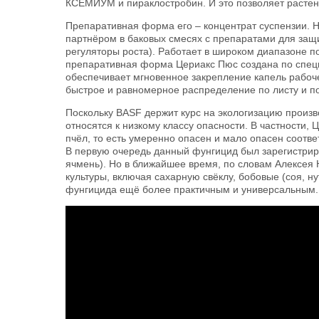
КСЕМИУМ и пираклостробин. И это позволяет растен
Препаративная форма его – концентрат суспензии. Н
партнёром в баковых смесях с препаратами для защи
регуляторы роста). Работает в широком диапазоне п
препаративная форма Цериакс Пюс создана по специ
обеспечивает мгновенное закрепление капель рабоч
быстрое и равномерное распределение по листу и п
Поскольку BASF держит курс на экологизацию произ
относятся к низкому классу опасности. В частности, 
пчёл, то есть умеренно опасен и мало опасен соотве
В первую очередь данный фунгицид был зарегистрир
ячмень). Но в ближайшее время, по словам Алексея 
культуры, включая сахарную свёклу, бобовые (соя, нут
фунгицида ещё более практичным и универсальным.
Инновационная формуляция фунги
компании BASF