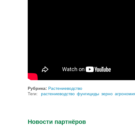
Рубрика:
Растениеводство
Теги:
растениеводство
фунгициды
зерно
агрономи
Новости партнёров