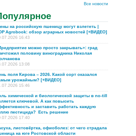
Все новости
Популярное
ены на российскую пшеницу могут взлететь |
OP Agrobook: обзор аграрных новостей [+ВИДЕО]
.07.2026 16:43
Предприятие можно просто закрывать»: град
ничтожил половину виноградника Николая
олчанова
.07.2026 13:08
ень поля Кирова – 2026. Какой сорт оказался
амым урожайным? [+ВИДЕО]
.07.2026 15:46
оль химической и биологической защиты в no-till
вляется ключевой. А как повысить
ффективность и заставить работать каждую
аплю пестицида? Есть решение
.07.2026 17:40
асуха, листовёртка, офиоболез: от чего страдала
шеница на юге Ростовской области