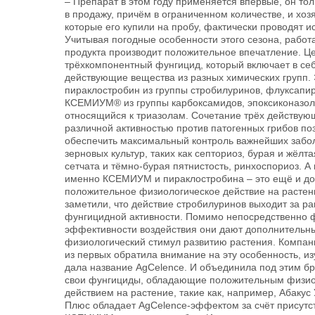
– Препарат в этом году применяется впервые, он тол
в продажу, причём в ограниченном количестве, и хоз
которые его купили на пробу, фактически проводят и
Учитывая погодные особенности этого сезона, работа
продукта производит положительное впечатление. Ц
трёхкомпонентный фунгицид, который включает в се
действующие вещества из разных химических групп.
пираклостробин из группы стробилуринов, флуксапи
КСЕМИУМ® из группы карбоксамидов, эпоксиконазол
относящийся к триазолам. Сочетание трёх действую
различной активностью против патогенных грибов по
обеспечить максимальный контроль важнейших забо
зерновых культур, таких как септориоз, бурая и жёлт
сетчата и тёмно-бурая пятнистость, ринхоспориоз. А
именно КСЕМИУМ и пираклостробина – это ещё и д
положительное физиологическое действие на растен
заметили, что действие стробилуринов выходит за р
фунгицидной активности. Помимо непосредственно 
эффективности воздействия они дают дополнительн
физиологический стимул развитию растения. Компа
из первых обратила внимание на эту особенность, из
дала название AgCelence. И объединила под этим б
свои фунгициды, обладающие положительным физио
действием на растение, такие как, например, Абакус
Плюс обладает AgCelence-эффектом за счёт присутст