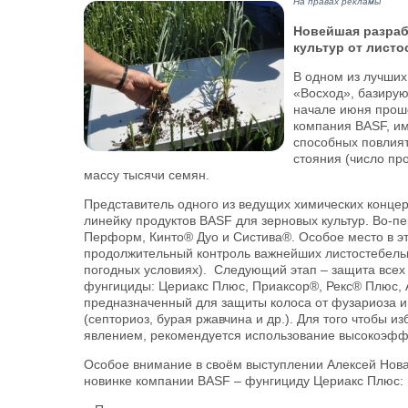
На правах рекламы
Новейшая разраб
культур от лист
В одном из лучши
«Восход», базирую
начале июня прошё
компания BASF, и
способных повлият
стояния (число про
массу тысячи семян.
Представитель одного из ведущих химических концер
линейку продуктов BASF для зерновых культур. Во-п
Перформ, Кинто® Дуо и Систива®. Особое место в э
продолжительный контроль важнейших листостебель
погодных условиях). Следующий этап – защита всех
фунгициды: Цериакс Плюс, Приаксор®, Рекс® Плюс, 
предназначенный для защиты колоса от фузариоза и
(септориоз, бурая ржавчина и др.). Для того чтобы и
явлением, рекомендуется использование высокоэфф
Особое внимание в своём выступлении Алексей Нова
новинке компании BASF – фунгициду Цериакс Плюс: