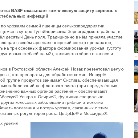
отка BASF оказывает комплексную защиту зерновых
остебельных инфекций
х по урожаям озимой пшеницы сельхозпредприятии
щемся в хуторе Гуляй­Борисовка Зерноградского района, в
л десятый День поля. Традиционно в нём приняла участие
меющая в своём арсенале широкий спектр препаратов,
ь на три основных фактора формирования урожая: густоту
дуктивных стеблей на м2), количество зёрен в колосе и
нов в Ростовской области Алексей Новак презентовал целую
ервых, это препараты для обработки семян: Иншур®
той группе продуктов занимает Систива, обеспечивающая
ных заболеваний до флагового листа (при определённых
 жизненно важных органов растения – обеспечивают
Абаскус® Ультра и Осирис®, фунгицид специально
 других колосовых заболеваний грибной этиологии
збежать полегания и потерь урожая, связанных с этим
ективных регуляторов роста ЦеЦеЦе® и Мессидор®.
к уделил