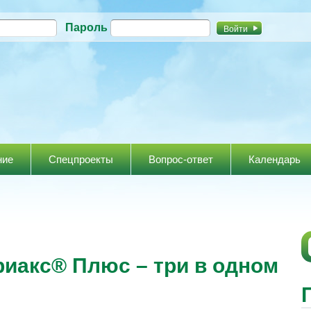
Перейти к
Пароль
основному
содержанию
ние
Спецпроекты
Вопрос-ответ
Календарь
иакс® Плюс – три в одном