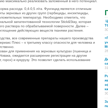
ию максимально реализовать заложенный в него потенциал.
орма расхода: 0,4-0,5 л/га. Фунгицид является отличным
ты зерновых из других групп (гербициды, инсектициды,
оложительных температур. Необходимо отметить, что
Ц
альной запатентованной технологии Stick&Stay, которая
T
его раствора по обрабатываемой поверхности. Далее –
30
оглощение действующих веществ тканями растения.
«
водства, все современные препараты нашего производства
у
Цериакс Плюс – к третьему классу опасности для человека и
М
тственно.
28
ован для применения на зерновых культурах (пшеница и
Новака, ожидается расширение регистрации на другие
Д
, горох) и кукурузу. Это позволит сделать использование
с
31
цида ЦЕРИАКС® ПЛЮС - Stick&Stay от
Р
я
э
к
30
З
п