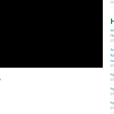
05
a
П
07
А
К
п
07
hy
я
07
hy
07
hy
07