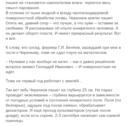
пашня не становится накопителем влаги, теряется весь
смысл парования.
В отличие от ныне модной и всюду пропагандируемой
поверхностной обработки почвы, Черенков землю пашет.
Опять же, давний спор – что лучше, а что хуже – оставим за
скобками. Я рассказываю об опыте конкретного человека. А
он делает оборот пласта. И имеет прекрасный результат. Вот
и всё.
К слову, его сосед, фермер Г.И. Беляев, зашедший при мне в
гости к Черенкову, тоже не сдал плуги на металлолом.
– Нулевая у нас вообще не катит, – как о давно решённом
вопросе заявил Геннадий Иванович. – И поверхностная не
идёт.
Тоже не первый год работает с землёй...
Так вот зябь Черенков пашет на глубину 25 см. На парах
проводит чизелевание – глубина варьируется в зависимости
от погодных условий и состояния конкретного поля. Поля (по
безпарью), идущие под посев озимых, обрабатывает
дискатором. И ещё проход культиватором (лучше после
дождя), если есть сорняк. 2-3 сентября начинает сев озимой
пшеницы.