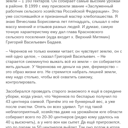
земли – 1 160 гектаров. Он собирает самые высокие урожаи
в районе. В 1999 г. ему присвоили звание «Заслуженный
работник сельского хозяйства Российской Федерации». Это
уже состоявшийся и признанный мастер хлебопашества. Я
знаю Вячеслава Борисовича лет пятнадцать, слышал о нём
массу мнений и отзывов разных людей. И думаю, самую
точную характеристику ему дал глава Красновского
сельского поселения (куда входит х. Верхний Митякин)
Григорий Васильевич Бадаев.
– Черенков не только книжки читает, он чувствует землю, он с
ней одно целое, – сказал Григорий Васильевич. – Не
старается сиюминутно выжать всё из земли – он собирается
жить дальше. У Черенкова не деньги на уме, фермерство –
это образ жизни его. Не стремится набрать лишней земли,
ему надо столько, чтобы всё охватить самому,
контролировать.
Засобирался проведать старого знакомого я ещё в середине
уборки, когда узнал, что Черенков по беспарью получил по
43 центнера озимой. Причём это не бункерный вес, а уже
после очистки. Опять он всех удивил. Тут год такой
неблагоприятный, хозяйства даже на урожайном юге области
собирают всего по 20-30 центнеров (редко кому удалось на
40 ц выскочить), а у него вон как сыпет. Да ещё пригрозился,
что по парам за 50 центнеров выйдет. Так оно потом в итоге