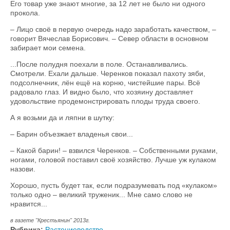
Его товар уже знают многие, за 12 лет не было ни одного
прокола.
– Лицо своё в первую очередь надо заработать качеством, –
говорит Вячеслав Борисович. – Север области в основном
забирает мои семена.
...После полудня поехали в поле. Останавливались.
Смотрели. Ехали дальше. Черенков показал пахоту зяби,
подсолнечник, лён ещё на корню, чистейшие пары. Всё
радовало глаз. И видно было, что хозяину доставляет
удовольствие продемонстрировать плоды труда своего.
А я возьми да и ляпни в шутку:
– Барин объезжает владенья свои...
– Какой барин! – взвился Черенков. – Собственными руками,
ногами, головой поставил своё хозяйство. Лучше уж кулаком
назови.
Хорошо, пусть будет так, если подразумевать под «кулаком»
только одно – великий труженик... Мне само слово не
нравится...
в газете "Крестьянин" 2013г.
Рубрика:
Растениеводство