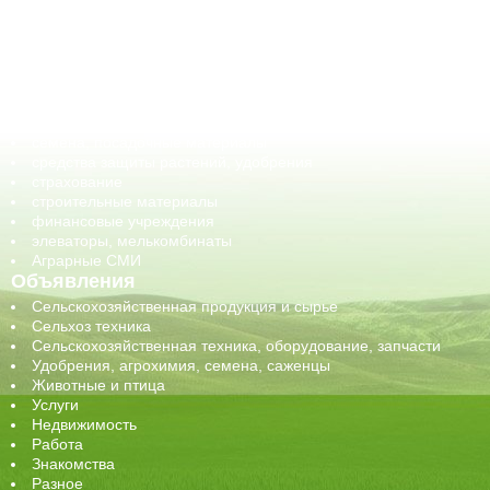
ветеринарные препараты, ветеринарные учреждения
ГСМ, биотопливо
корма, добавки для животных
оборудование для АПК, промышленное, весовое
обучение
сельхозпроизводители / сельхозпредприятия
сельхозтехника, запчасти
семена, посадочные материалы
средства защиты растений, удобрения
страхование
строительные материалы
финансовые учреждения
элеваторы, мелькомбинаты
Аграрные СМИ
Объявления
Сельскохозяйственная продукция и сырье
Сельхоз техника
Сельскохозяйственная техника, оборудование, запчасти
Удобрения, агрохимия, семена, саженцы
Животные и птица
Услуги
Недвижимость
Работа
Знакомства
Разное