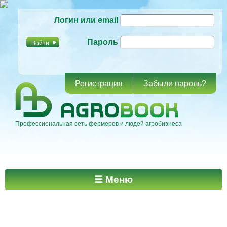
Перейти к
Логин или email
основному
содержанию
Пароль
Регистрация
Забыли пароль?
Профессиональная сеть фермеров и людей агробизнеса
Главное меню
☰ Меню