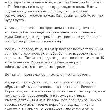
– На парах всегда влага есть, – говорит Вячеслав Борисович.
– По беспарью и в сухую почву приходится сеять. В этом
случае я загущаю посевы. Если редко посеял и не
раскустилось – урожая не жди. Как говорится, сей густо – не
будет пусто.
Семена он обязательно протравливает «винцитом», в
который добавляет ещё «табу» – препарат от шведской
мухи. Сев ведёт с одновременным внесением удобрений –
по 1 центнеру аммофоса на гектар.
Весной, в апреле, каждый гектар посевов получает по 150 кг
селитры. В мае проводится обработка по взрослому клопу-
черепашке. Потом – перед выходом колоса – вносится по 40
кг/га мочевины. И уже в июне посевы ещё раз
обрабатываются от комплекса вредителей.
Вот такая – если вкратце – технологическая цепочка.
Да, про сорта ещё не сказал. Их немного. Точнее, один –
«Ермак». «Я ему не изменю, – говорит теперь Вячеслав
Борисович, после того как испробовал несколько сортов, – он
показал себя морозостойким и засухоустойчивым.
Высокоурожайный и не сыпется». Всю площадь озимых он
засевает семенами только первой репродукции. Круто,
скажете вы. Нормально, если учесть, что семена эти у