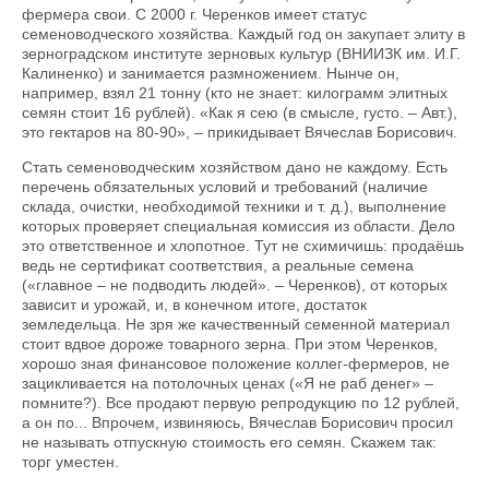
фермера свои. С 2000 г. Черенков имеет статус
семеноводческого хозяйства. Каждый год он закупает элиту в
зерноградском институте зерновых культур (ВНИИЗК им. И.Г.
Калиненко) и занимается размножением. Нынче он,
например, взял 21 тонну (кто не знает: килограмм элитных
семян стоит 16 рублей). «Как я сею (в смысле, густо. – Авт.),
это гектаров на 80-90», – прикидывает Вячеслав Борисович.
Стать семеноводческим хозяйством дано не каждому. Есть
перечень обязательных условий и требований (наличие
склада, очистки, необходимой техники и т. д.), выполнение
которых проверяет специальная комиссия из области. Дело
это ответственное и хлопотное. Тут не схимичишь: продаёшь
ведь не сертификат соответствия, а реальные семена
(«главное – не подводить людей». – Черенков), от которых
зависит и урожай, и, в конечном итоге, достаток
земледельца. Не зря же качественный семенной материал
стоит вдвое дороже товарного зерна. При этом Черенков,
хорошо зная финансовое положение коллег-фермеров, не
зацикливается на потолочных ценах («Я не раб денег» –
помните?). Все продают первую репродукцию по 12 рублей,
а он по... Впрочем, извиняюсь, Вячеслав Борисович просил
не называть отпускную стоимость его семян. Скажем так:
торг уместен.