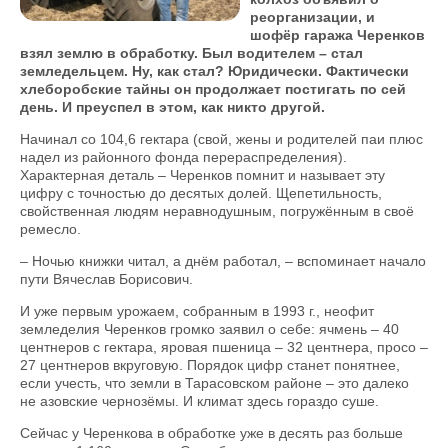
реорганизации, и
шофёр гаража Черенков
взял землю в обработку. Был водителем – стал
земледельцем. Ну, как стал? Юридически. Фактически
хлеборобские тайны он продолжает постигать по сей
день. И преуспел в этом, как никто другой.
Начинал со 104,6 гектара (свой, жены и родителей паи плюс
надел из районного фонда перераспределения).
Характерная деталь – Черенков помнит и называет эту
цифру с точнос­тью до десятых долей. Щепетильность,
свойственная людям неравнодушным, погружённым в своё
ремесло.
– Ночью книжки читал, а днём работал, – вспоминает начало
пути Вячеслав Борисович.
И уже первым урожаем, собранным в 1993 г., неофит
земледелия Черенков громко заявил о себе: ячмень – 40
центнеров с гектара, яровая пшеница – 32 центнера, просо –
27 центнеров вкруговую. Порядок цифр станет понятнее,
если учесть, что земли в Тарасовском районе – это далеко
не азовские чернозёмы. И климат здесь гораздо суше.
Сейчас у Черенкова в обработке уже в десять раз больше