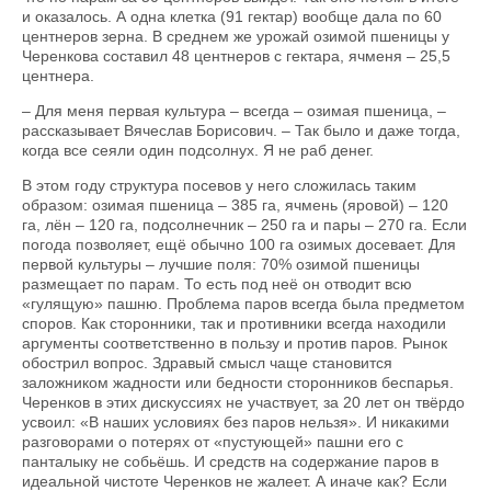
и оказалось. А одна клетка (91 гектар) вообще дала по 60
центнеров зерна. В среднем же урожай озимой пшеницы у
Черенкова составил 48 центнеров с гектара, ячменя – 25,5
центнера.
– Для меня первая культура – всегда – озимая пшеница, –
рассказывает Вячеслав Борисович. – Так было и даже тогда,
когда все сеяли один подсолнух. Я не раб денег.
В этом году структура посевов у него сложилась таким
образом: озимая пшеница – 385 га, ячмень (яровой) – 120
га, лён – 120 га, подсолнечник – 250 га и пары – 270 га. Если
погода позволяет, ещё обычно 100 га озимых досевает. Для
первой культуры – лучшие поля: 70% озимой пшеницы
размещает по парам. То есть под неё он отводит всю
«гулящую» пашню. Проблема паров всегда была предметом
споров. Как сторонники, так и противники всегда находили
аргументы соответственно в пользу и против паров. Рынок
обострил вопрос. Здравый смысл чаще становится
заложником жадности или бедности сторонников беспарья.
Черенков в этих дискуссиях не участвует, за 20 лет он твёрдо
усвоил: «В наших условиях без паров нельзя». И никакими
разговорами о потерях от «пустующей» пашни его с
панталыку не собьёшь. И средств на содержание паров в
идеальной чистоте Черенков не жалеет. А иначе как? Если