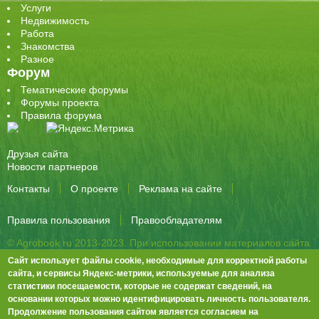
Услуги
Недвижимость
Работа
Знакомства
Разное
Форум
Тематические форумы
Форумы проекта
Правила форума
Друзья сайта
Новости партнеров
Контакты
О проекте
Реклама на сайте
Правила пользования
Правообладателям
© Agrobook.ru 2013-2023. При использовании материалов сайта
активная ссылка на публикацию обязательна.
Сайт использует файлы cookie, необходимые для корректной работы
344000, Ростов-на-Дону, ул. Города Волос, д.6, 8 этаж, офис 803
сайта, и сервисы Яндекс-метрики, используемые для анализа
статистики посещаемости, которые не содержат сведений, на
Тел./факс: +7 (863) 282-83-13 e-mail:
info@agrobook.ru
основании которых можно идентифицировать личность пользователя.
Возрастная категория сайта: 16+. Объявления на сайте не
Продолжение пользования сайтом является согласием на
премодерируются.
Положение о защите персональных данных