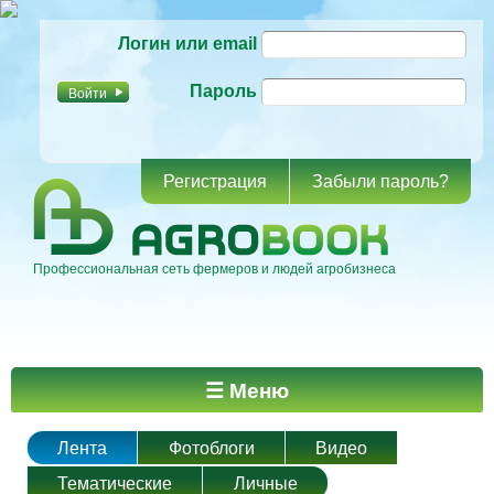
Перейти к
Логин или email
основному
содержанию
Пароль
Регистрация
Забыли пароль?
Профессиональная сеть фермеров и людей агробизнеса
Главное меню
☰ Меню
Лента
Фотоблоги
Видео
Тематические
Личные