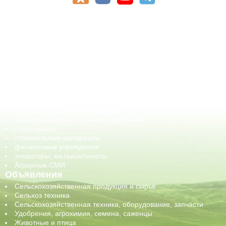
АПК-Каталог
АПК-органы управления
ветеринарные препараты, ветеринарные учреждения
ГСМ, биотопливо
корма, добавки для животных
оборудование для АПК, промышленное, весовое
обучение
сельхозпроизводители / сельхозпредприятия
сельхозтехника, запчасти
семена, посадочные материалы
средства защиты растений, удобрения
страхование
строительные материалы
финансовые учреждения
элеваторы, мелькомбинаты
Аграрные СМИ
Объявления
Сельскохозяйственная продукция и сырье
Сельхоз техника
Сельскохозяйственная техника, оборудование, запчасти
Удобрения, агрохимия, семена, саженцы
Животные и птица