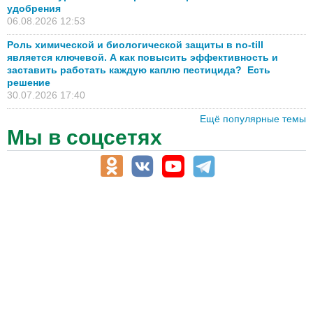
удобрения
06.08.2026 12:53
Роль химической и биологической защиты в no-till
является ключевой. А как повысить эффективность и
заставить работать каждую каплю пестицида? Есть
решение
30.07.2026 17:40
Ещё популярные темы
Мы в соцсетях
АПК-Каталог
АПК-органы управления
ветеринарные препараты, ветеринарные учреждения
ГСМ, биотопливо
корма, добавки для животных
оборудование для АПК, промышленное, весовое
обучение
сельхозпроизводители / сельхозпредприятия
сельхозтехника, запчасти