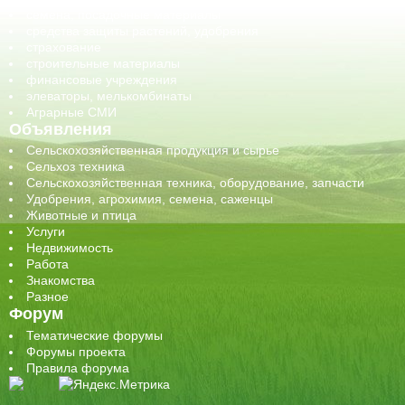
семена, посадочные материалы
средства защиты растений, удобрения
страхование
строительные материалы
финансовые учреждения
элеваторы, мелькомбинаты
Аграрные СМИ
Объявления
Сельскохозяйственная продукция и сырье
Сельхоз техника
Сельскохозяйственная техника, оборудование, запчасти
Удобрения, агрохимия, семена, саженцы
Животные и птица
Услуги
Недвижимость
Работа
Знакомства
Разное
Форум
Тематические форумы
Форумы проекта
Правила форума