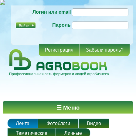
Перейти к
Логин или email
основному
содержанию
Пароль
Регистрация
Забыли пароль?
Профессиональная сеть фермеров и людей агробизнеса
Главное меню
☰ Меню
Лента
Фотоблоги
Видео
Тематические
Личные